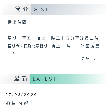
簡介
GIST
播 出 時 間 ：
星 期 一 至 五 ： 晚 上 十 時 三 十 五 分 至 凌 晨 二 時
星期六、日及公眾假期：晚 上 十 時 二十 分 至 凌 晨
二 時
更多...
主 持 ：林瑋婷、龍玉聲、御玲瓏、丁家湘、藍煒婷、
最新
黃可柔、馬崇恩、蕭桐、陳婉紅、紅萍、林玉琴、陳
LATEST
箋
07/08/2026
為顧及平日需要上班的聽眾，《戲曲之夜》安排在每
節目內容