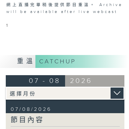
個晚上播放粵曲，以地方語言介紹京劇、潮劇、越劇
網上直播完畢稍後提供節目重溫。 Archive
等；務求以同一語言介紹同一劇種，望能令廣大聽眾
will be available after live webcast
有更親切的感受。
1
重溫
CATCHUP
07 - 08
2026
07/08/2026
節目內容