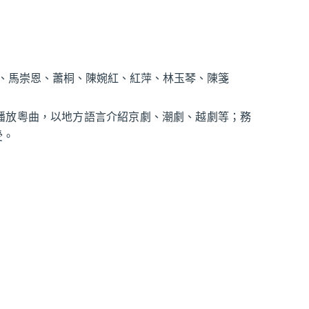
柔、馬崇恩、蕭桐、陳婉紅、紅萍、林玉琴、陳箋
播放粵曲，以地方語言介紹京劇、潮劇、越劇等；務
受。