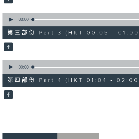
90%
0
seconds
00:00
of
55
第三部份 Part 3 (HKT 00:05 - 01:00
minutes,
19
seconds
Volume
90%
0
seconds
00:00
of
56
第四部份 Part 4 (HKT 01:04 - 02:00
minutes,
9
seconds
Volume
90%