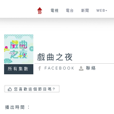
電視
電台
新聞
WEB+
戲曲之夜
FACEBOOK
聯絡
所有集數
您喜歡這個節目嗎?
播 出 時 間 ：