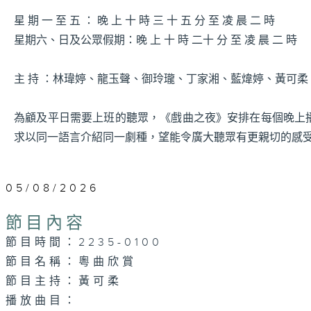
星 期 一 至 五 ： 晚 上 十 時 三 十 五 分 至 凌 晨 二 時
星期六、日及公眾假期：晚 上 十 時 二十 分 至 凌 晨 二 時
主 持 ：林瑋婷、龍玉聲、御玲瓏、丁家湘、藍煒婷、黃可
為顧及平日需要上班的聽眾，《戲曲之夜》安排在每個晚上
求以同一語言介紹同一劇種，望能令廣大聽眾有更親切的感
05/08/2026
節目內容
節目時間：2235-0100
節目名稱：粵曲欣賞
節目主持：黃可柔
播放曲目：