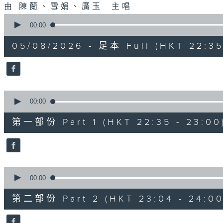
由 陳蘭、雪娟、廣玉 主唱
0
seconds
00:00
of
3
05/08/2026 - 足本 Full (HKT 22:35
hours,
12
minutes,
0
seconds
Volume
90%
0
seconds
00:00
of
25
第一部份 Part 1 (HKT 22:35 - 23:00
minutes,
0
seconds
Volume
90%
0
seconds
00:00
of
56
第二部份 Part 2 (HKT 23:04 - 24:00
minutes,
9
seconds
Volume