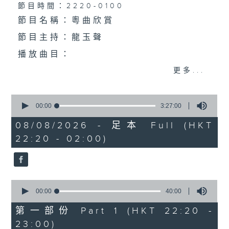
個晚上播放粵曲，以地方語言介紹京劇、潮劇、越劇
節目時間：2220-0100
節目名稱：粵曲欣賞
等；務求以同一語言介紹同一劇種，望能令廣大聽眾
節目主持：龍玉聲
有更親切的感受。
播放曲目：
更多...
0
1. 「潞安州」
seconds
00:00
3:27:00
of
由 彭熾權、鄭培英 主唱
3
08/08/2026 - 足本 Full (HKT
hours,
22:20 - 02:00)
27
minutes,
0
seconds
2. 「潘生會妙嫦」
0
由 文千歲、盧秋萍 主唱
seconds
00:00
40:00
of
40
第一部份 Part 1 (HKT 22:20 -
minutes,
23:00)
0