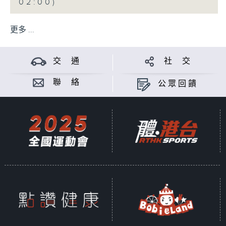
02:00)
更多 ...
交 通
社 交
聯 絡
公眾回饋