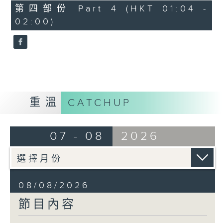
「花為媒(二)」
56
第四部份 Part 4 (HKT 01:04 -
minutes,
由 周雅琴、楊文蔚、 朱祝芬、傅頌
02:00)
10
seconds
英 主唱
重溫
CATCHUP
07 - 08
2026
08/08/2026
節目內容