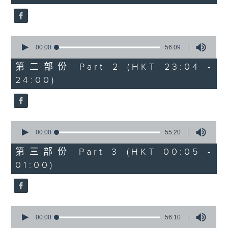
seconds
3. 「花蕊夫人之去國題詞、刧後描容」
由 龍貫天、甄秀儀 主唱
0
seconds
00:00
56:09
of
56
第二部份 Part 2 (HKT 23:04 -
minutes,
4. 「血染海棠紅」
24:00)
9
seconds
由 麥炳榮、鄭幗寶 主唱
0
seconds
00:00
55:20
of
節目時間：0100-0200
55
第三部份 Part 3 (HKT 00:05 -
minutes,
節目名稱：越劇欣賞
01:00)
20
seconds
節目主持：陳箋
0
seconds
00:00
56:10
of