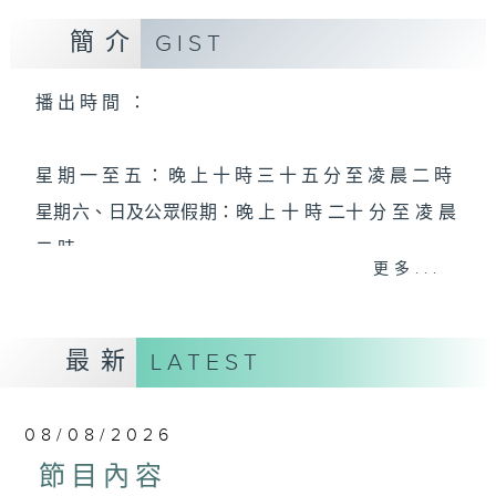
簡介
GIST
播 出 時 間 ：
星 期 一 至 五 ： 晚 上 十 時 三 十 五 分 至 凌 晨 二 時
星期六、日及公眾假期：晚 上 十 時 二十 分 至 凌 晨
二 時
更多...
主 持 ：林瑋婷、龍玉聲、御玲瓏、丁家湘、藍煒婷、
最新
黃可柔、馬崇恩、蕭桐、陳婉紅、紅萍、林玉琴、陳
LATEST
箋
08/08/2026
為顧及平日需要上班的聽眾，《戲曲之夜》安排在每
節目內容