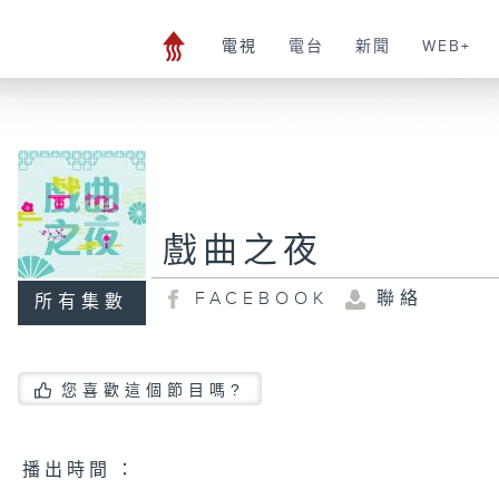
電視
電台
新聞
WEB+
戲曲之夜
FACEBOOK
聯絡
所有集數
您喜歡這個節目嗎?
播 出 時 間 ：