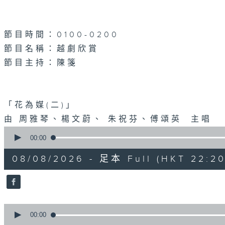
節目時間：0100-0200
節目名稱：越劇欣賞
節目主持：陳箋
「花為媒(二)」
由 周雅琴、楊文蔚、 朱祝芬、傅頌英 主唱
0
seconds
00:00
of
3
08/08/2026 - 足本 Full (HKT 22:20
hours,
27
minutes,
0
seconds
Volume
90%
0
seconds
00:00
of