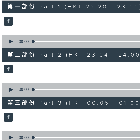
40
第一部份 Part 1 (HKT 22:20 - 23:00
minutes,
0
seconds
Volume
90%
0
seconds
00:00
of
56
第二部份 Part 2 (HKT 23:04 - 24:00
minutes,
9
seconds
Volume
90%
0
seconds
00:00
of
55
第三部份 Part 3 (HKT 00:05 - 01:00
minutes,
20
seconds
Volume
90%
0
seconds
00:00