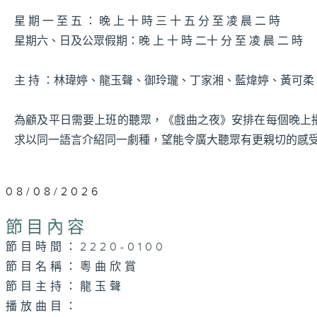
星 期 一 至 五 ： 晚 上 十 時 三 十 五 分 至 凌 晨 二 時
星期六、日及公眾假期：晚 上 十 時 二十 分 至 凌 晨 二 時
主 持 ：林瑋婷、龍玉聲、御玲瓏、丁家湘、藍煒婷、黃可
為顧及平日需要上班的聽眾，《戲曲之夜》安排在每個晚上
求以同一語言介紹同一劇種，望能令廣大聽眾有更親切的感
08/08/2026
節目內容
節目時間：2220-0100
節目名稱：粵曲欣賞
節目主持：龍玉聲
播放曲目：