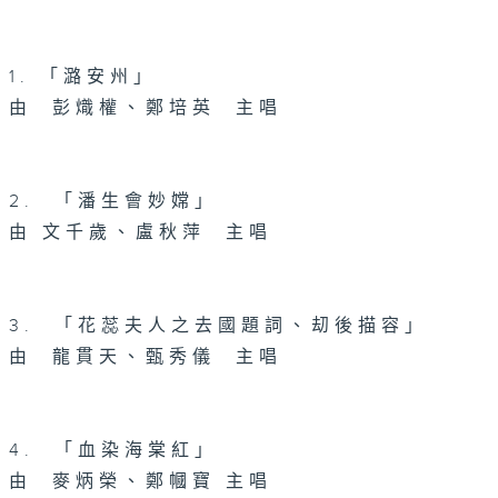
1. 「潞安州」
由 彭熾權、鄭培英 主唱
2. 「潘生會妙嫦」
由 文千歲、盧秋萍 主唱
3. 「花蕊夫人之去國題詞、刧後描容」
由 龍貫天、甄秀儀 主唱
4. 「血染海棠紅」
由 麥炳榮、鄭幗寶 主唱