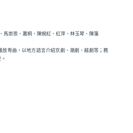
柔、馬崇恩、蕭桐、陳婉紅、紅萍、林玉琴、陳箋
播放粵曲，以地方語言介紹京劇、潮劇、越劇等；務
受。