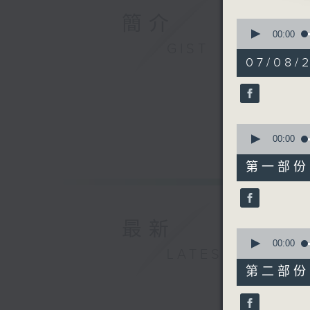
簡介
0
1. 「嚙
seconds
00:00
of
GIST
由 蓋鳴暉
3
07/08/
hours,
11
minutes,
59
seconds
2. 「離
90%
0
由 彭熾
seconds
00:00
of
25
第一部份 P
minutes,
10
seconds
3. 「泣
90%
由 羅劍
最新
0
seconds
00:00
LATEST
of
56
第二部份 P
minutes,
4. 「孔
20
由 陳笑
seconds