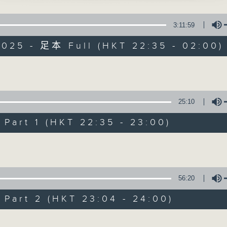
星 期 一 至 五 ： 晚 上 十 時 三 十 五 分 至 凌 晨 二 時
臂盟心、歸藩承命、七步成詩」
3:11:59
星期六、日及公眾假期：晚 上 十 時 二十 分 至 凌 晨 二 時
、吳美英、鳴芝聲劇團 主唱
2025 - 足本 Full (HKT 22:35 - 02:00)
主 持 ：林瑋婷、龍玉聲、御玲瓏、丁家湘、藍煒婷、黃可
Volume
淚灑秋江」
為顧及平日需要上班的聽眾，《戲曲之夜》安排在每個晚上
權 主唱
求以同一語言介紹同一劇種，望能令廣大聽眾有更親切的感
25:10
art 1 (HKT 22:35 - 23:00)
07/08/2026
Volume
碎杜鵑魂」
郎、小燕飛 主唱
節目內容
節目時間：2235-0100
56:20
節目名稱：粵曲欣賞
art 2 (HKT 23:04 - 24:00)
節目主持：林瑋婷
雀東南飛之情殉」
風、陳小茶 主唱
Volume
播放曲目：