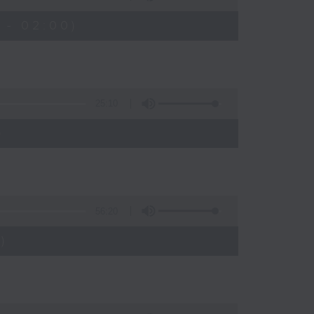
 - 02:00)
25:10
)
56:20
)