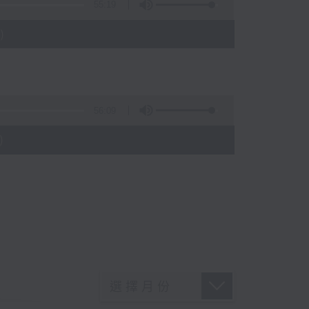
55:19
)
56:09
)