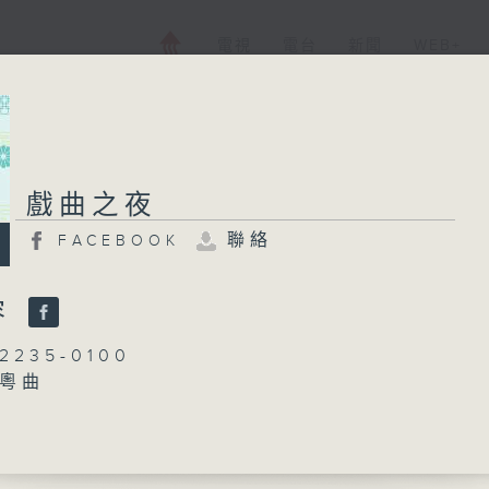
電視
電台
新聞
WEB+
戲曲之夜
戲曲之夜
聯絡
FACEBOOK
FACEBOOK
聯絡
所有集數
容
235-0100
：粵曲
您喜歡這個節目嗎?
丁家湘
播 出 時 間 ：