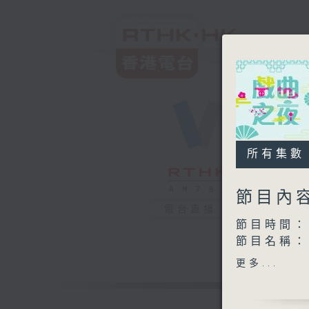
所有集數
節目內
電台直播
節目時間：2
節目名稱
節目主持：
更多...
播放曲目：