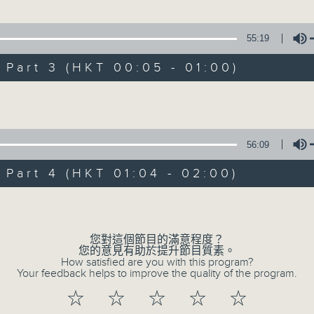
55:19
1. 「俏駙馬偷看公主」
下森羅之別妻上京」
art 3 (HKT 00:05 - 01:00)
由 彭熾權、盧筱萍 主唱
郎、尹飛燕 主唱
Volume
2. 「天子鬧蟾宮」
夢消沉」
56:09
由 梁漢威、張琴思 主唱
強 主唱
art 4 (HKT 01:04 - 02:00)
Volume
3. 「還我漢江山」
100-0200
由 劉善初、白鳳瑛 主唱
潮劇
您對這個節目的滿意程度？
您的意見有助於提升節目質素。
紅萍
How satisfied are you with this program?
Your feedback helps to improve the quality of the program.
4. 「還我山河還我妻之劫後重逢」
☆
☆
☆
☆
☆
由 李龍、尹飛燕 主唱