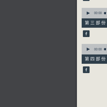
90%
0
seconds
00:00
of
6. 「寇
55
第三部份 P
由 新劍
minutes,
19
seconds
90%
0
7. 「綺
seconds
00:00
由 鍾自
of
56
第四部份 P
minutes,
9
seconds
90%
節目時間：0
節目名稱：
節目主持：