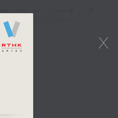
重溫
APPS
我們
ENG
/
簡
X