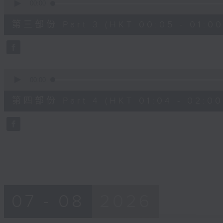
seconds
00:00
of
55
第三部份 Part 3 (HKT 00:05 - 01:00
minutes,
19
seconds
Volume
90%
0
seconds
00:00
of
56
第四部份 Part 4 (HKT 01:04 - 02:00
minutes,
9
seconds
Volume
90%
07 - 08
2026