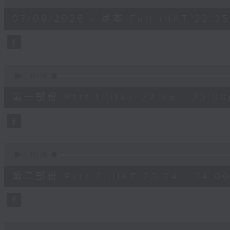
of
3
07/08/2026 - 足本 Full (HKT 22:35
hours,
12
minutes,
0
seconds
Volume
90%
0
seconds
00:00
of
25
第一部份 Part 1 (HKT 22:35 - 23:00
minutes,
10
seconds
Volume
90%
0
seconds
00:00
of
56
第二部份 Part 2 (HKT 23:04 - 24:00
minutes,
20
seconds
Volume
90%
0