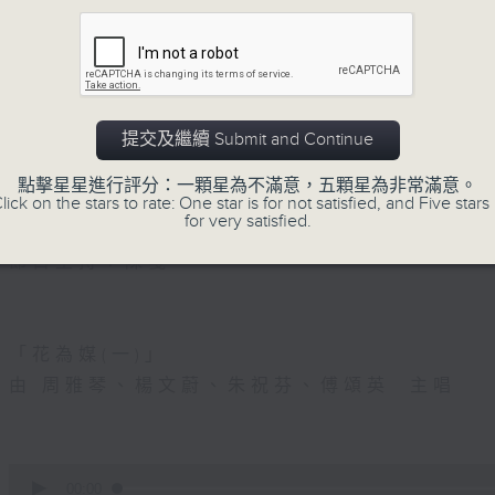
四)」
5. 「光緒皇血井喚珍妃」
由 文千歲 主唱
提交及繼續 Submit and Continue
點擊星星進行評分：一顆星為不滿意，五顆星為非常滿意。
節目時間：0100-0200
lick on the stars to rate: One star is for not satisfied, and Five stars 
for very satisfied.
節目名稱：越劇欣賞
節目主持：陳箋
「花為媒(一)」
由 周雅琴、楊文蔚、朱祝芬、傅頌英 主唱
0
seconds
00:00