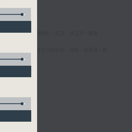
柔、馬崇恩、蕭桐、陳婉紅、紅萍、林玉琴、陳箋
播放粵曲，以地方語言介紹京劇、潮劇、越劇等；務
受。