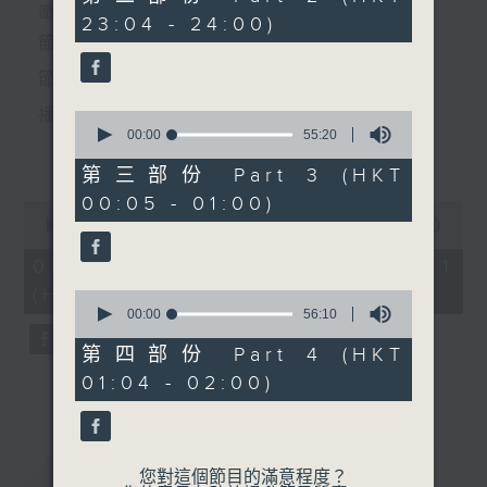
minutes,
個晚上播放粵曲，以地方語言介紹京劇、潮劇、越劇
節目時間：2220-0100
23:04 - 24:00)
20
seconds
節目名稱：粵曲欣賞
等；務求以同一語言介紹同一劇種，望能令廣大聽眾
節目主持：龍玉聲
有更親切的感受。
節目時間：0100-0200
節目名稱：百花齊放
播放曲目：
0
seconds
00:00
55:20
節目主持：蘇翁、陳婉紅
更多...
of
「徽劇介紹(四)楊六郎告御
55
第三部份 Part 3 (HKT
minutes,
狀」
00:05 - 01:00)
20
0
seconds
1. 「潞安州」
seconds
00:00
39:59
of
由 彭熾權、鄭培英 主唱
39
08/08/2026 - 第一部份 Part 1
minutes,
(HKT 22:20 - 23:00)
59
0
seconds
seconds
00:00
56:10
of
56
第四部份 Part 4 (HKT
2. 「潘生會妙嫦」
minutes,
01:04 - 02:00)
10
由 文千歲、盧秋萍 主唱
seconds
重溫
CATCHUP
您對這個節目的滿意程度？