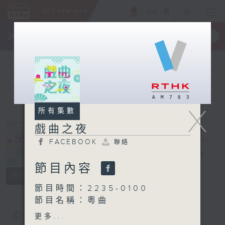
ENG
/
簡
×
全新 RTHK On The Go
取得
一手掌握 RTHK 電台、電視節目
X
所有集數
戲曲之夜
FACEBOOK
聯絡
戲曲之夜
電台直播
節目內容
FACEBOOK
聯絡
所有集數
節目時間：2235-0100
節目名稱：粵曲
節目主持：黃可柔
您喜歡這個節目嗎?
更多...
播放曲目：