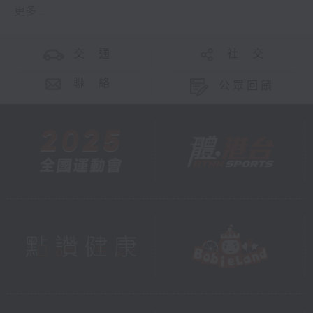
更多 ...
交 通
社 交
聯 絡
公眾回饋