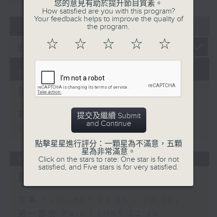
您的意見有助於提升節目質素。
3. 「花蕊夫人之去國題詞、刧後描容」
How satisfied are you with this program?
Your feedback helps to improve the quality of
07 - 08
2026
由 龍貫天、甄秀儀 主唱
the program.
☆
☆
☆
☆
☆
08/08/2026
4. 「血染海棠紅」
節目內容
由 麥炳榮、鄭幗寶 主唱
第一部份 Part 1 (HKT 22:20 -
提交及繼續 Submit
and Continue
23:00)
節目時間：0100-0200
點擊星星進行評分：一顆星為不滿意，五顆
星為非常滿意。
節目名稱：越劇欣賞
07/08/2026
Click on the stars to rate: One star is for not
satisfied, and Five stars is for very satisfied.
節目主持：陳箋
節目內容
足本 Full (HKT 22:35 - 02:00)
第一部份 Part 1 (HKT 22:35 -