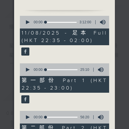
簡介
GIST
0
1. 「陸游絕筆」
seconds
00:00
3:12:00
播 出 時 間 ：
of
由 梁漢威 主唱
3
11/08/2025 - 足本 Full
hours,
(HKT 22:35 - 02:00)
12
minutes,
星 期 一 至 五 ： 晚 上 十 時 三 十 五 分 至 凌 晨 二 時
2.「湖山盟」
0
seconds
由 鍾雲山、嚴淑芳 主唱
星期六、日及公眾假期：晚 上 十 時 二十 分 至 凌 晨
二 時
0
seconds
00:00
25:10
更多...
of
3.「蠻漢刁妻」
25
第一部份 Part 1 (HKT
由 麥炳榮、鳳凰女、任冰
minutes,
主 持 ：林瑋婷、龍玉聲、御玲瓏、丁家湘、藍煒婷、
22:35 - 23:00)
10
兒、尤聲普、梁醒波、劉月
seconds
最新
黃可柔、馬崇恩、蕭桐、陳婉紅、紅萍、林玉琴、陳
LATEST
峰 主唱
箋
0
08/08/2026
4.「屈原」
seconds
00:00
56:20
為顧及平日需要上班的聽眾，《戲曲之夜》安排在每
of
節目內容
由 馬師曾 主唱
56
第二部份 Part 2 (HKT