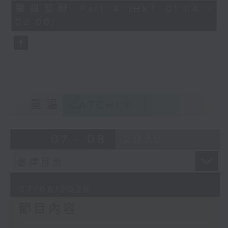
節目名稱：越劇欣賞
56
第四部份 Part 4 (HKT 01:04 -
minutes,
節目主持：陳箋
02:00)
9
seconds
「花為媒(一)」
由 周雅琴、楊文蔚、朱祝芬、傅頌英
主唱
重溫
CATCHUP
07 - 08
2026
07/08/2026
節目內容