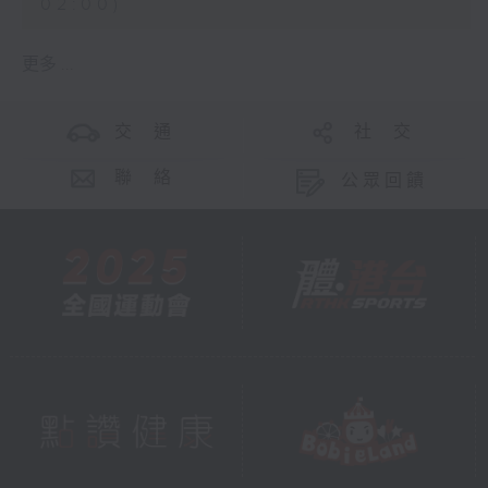
02:00)
更多 ...
交 通
社 交
聯 絡
公眾回饋