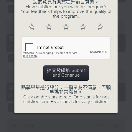
seconds
您的意見有助於提升節目質素。
3. 「還我漢江山」
How satisfied are you with this program?
Your feedback helps to improve the quality of
由 劉善初、白鳳瑛 主唱
the program.
0
☆
☆
☆
☆
☆
seconds
00:00
56:20
of
56
第二部份 Part 2 (HKT 23:04 -
minutes,
4. 「還我山河還我妻之劫後重逢」
24:00)
20
seconds
由 李龍、尹飛燕 主唱
提交及繼續 Submit
0
and Continue
seconds
00:00
55:19
of
5. 「光緒皇血井喚珍妃」
55
第三部份 Part 3 (HKT 00:05 -
點擊星星進行評分：一顆星為不滿意，五顆
minutes,
星為非常滿意。
由 文千歲 主唱
01:00)
19
Click on the stars to rate: One star is for not
seconds
satisfied, and Five stars is for very satisfied.
0
節目時間：0100-0200
seconds
00:00
56:09
of