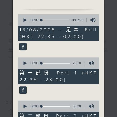
簡介
GIST
0
1. 「錦江詩侶」
seconds
00:00
3:11:59
播 出 時 間 ：
of
由 陳笑風、譚佩儀 主唱.
3
13/08/2025 - 足本 Full
hours,
(HKT 22:35 - 02:00)
11
minutes,
星 期 一 至 五 ： 晚 上 十 時 三 十 五 分 至 凌 晨 二 時
2. 「夢不到驪宮」
59
seconds
由 金山女 主唱
星期六、日及公眾假期：晚 上 十 時 二十 分 至 凌 晨
二 時
0
seconds
00:00
25:10
更多...
of
3. 「牡丹亭之驚夢」
25
第一部份 Part 1 (HKT
由 李龍、謝雪心 主唱
minutes,
主 持 ：林瑋婷、龍玉聲、御玲瓏、丁家湘、藍煒婷、
22:35 - 23:00)
10
seconds
最新
黃可柔、馬崇恩、蕭桐、陳婉紅、紅萍、林玉琴、陳
LATEST
箋
4. 「春風重渡玉門關」
由 鍾雲山、伍木蘭 主
0
07/08/2026
唱
seconds
00:00
56:20
為顧及平日需要上班的聽眾，《戲曲之夜》安排在每
of
節目內容
56
第二部份 Part 2 (HKT