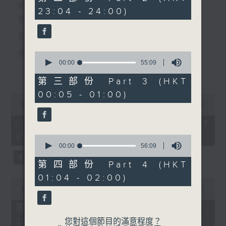
minutes,
個晚上播放粵曲，以地方語言介紹京劇、潮劇、越劇
節目時間：2235-0100
23:04 - 24:00)
20
節目時間：0100-0200
seconds
節目名稱：粵曲欣賞
等；務求以同一語言介紹同一劇種，望能令廣大聽眾
節目名稱：潮劇
節目主持：林瑋婷
有更親切的感受。
節目主持：紅萍
「五子掛帥(一)」
播放曲目：
0
seconds
00:00
55:09
更多...
of
55
第三部份 Part 3 (HKT
minutes,
00:05 - 01:00)
9
0
seconds
1. 「俏駙馬偷看公主」
seconds
00:00
3:12:00
of
由 彭熾權、盧筱萍 主唱
3
07/08/2026 - 足本 Full (HKT
hours,
22:35 - 02:00)
12
0
minutes,
seconds
00:00
56:09
0
of
seconds
56
第四部份 Part 4 (HKT
2. 「天子鬧蟾宮」
minutes,
01:04 - 02:00)
9
0
由 梁漢威、張琴思 主唱
seconds
seconds
00:00
25:10
of
25
第一部份 Part 1 (HKT 22:35 -
minutes,
23:00)
10
您對這個節目的滿意程度？