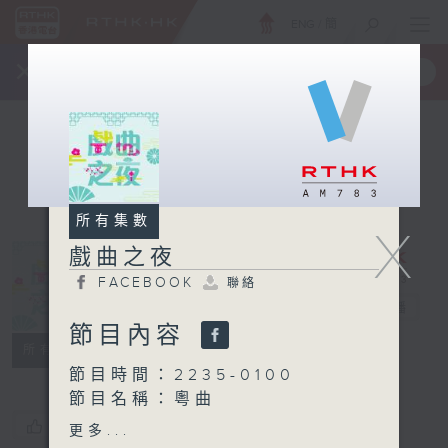
ENG
/
簡
×
全新 RTHK On The Go
取得
一手掌握 RTHK 電台、電視節目
所有集數
X
戲曲之夜
FACEBOOK
聯絡
戲曲之夜
電台直播
節目內容
FACEBOOK
聯絡
所有集數
節目時間：2235-0100
節目名稱：粵曲
節目主持：御玲瓏
您喜歡這個節目嗎?
更多...
播放曲目：