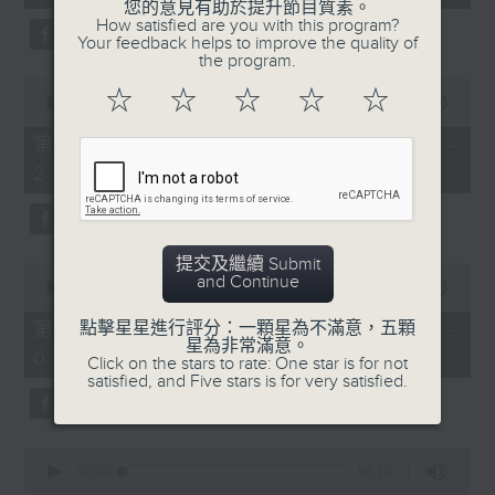
seconds
您的意見有助於提升節目質素。
3. 「花蕊夫人之去國題詞、刧後描容」
How satisfied are you with this program?
Your feedback helps to improve the quality of
由 龍貫天、甄秀儀 主唱
the program.
0
☆
☆
☆
☆
☆
seconds
00:00
56:09
of
56
第二部份 Part 2 (HKT 23:04 -
minutes,
4. 「血染海棠紅」
24:00)
9
seconds
由 麥炳榮、鄭幗寶 主唱
提交及繼續 Submit
0
and Continue
seconds
00:00
55:20
of
節目時間：0100-0200
55
第三部份 Part 3 (HKT 00:05 -
點擊星星進行評分：一顆星為不滿意，五顆
minutes,
星為非常滿意。
節目名稱：越劇欣賞
01:00)
20
Click on the stars to rate: One star is for not
seconds
satisfied, and Five stars is for very satisfied.
節目主持：陳箋
0
seconds
00:00
56:10
of