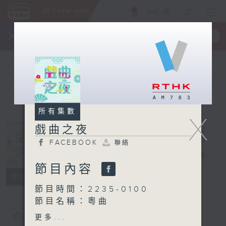
ENG
/
簡
×
全新 RTHK On The Go
取得
一手掌握 RTHK 電台、電視節目
所有集數
X
戲曲之夜
FACEBOOK
聯絡
戲曲之夜
電台直播
節目內容
FACEBOOK
聯絡
所有集數
節目時間：2235-0100
節目名稱：粵曲
節目主持：藍煒婷
您喜歡這個節目嗎?
更多...
播放曲目：