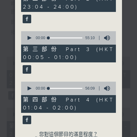
minutes,
個晚上播放粵曲，以地方語言介紹京劇、潮劇、越劇
節目時間：2220-0100
23:04 - 24:00)
10
5.「土佬創世界」
seconds
節目名稱：粵曲欣賞
等；務求以同一語言介紹同一劇種，望能令廣大聽眾
由 梁醒波、鄭幗寶 主唱
節目主持：龍玉聲
有更親切的感受。
播放曲目：
0
seconds
00:00
55:10
節目時間：0100-0200
更多...
of
節目名稱：百花齊放
55
第三部份 Part 3 (HKT
minutes,
節目主持：蘇翁、陳婉紅
00:05 - 01:00)
10
0
「金沙灘(三)」
seconds
1. 「潞安州」
seconds
00:00
3:27:00
of
由 彭熾權、鄭培英 主唱
3
08/08/2026 - 足本 Full (HKT
hours,
22:20 - 02:00)
27
0
minutes,
seconds
00:00
56:09
0
of
seconds
56
第四部份 Part 4 (HKT
2. 「潘生會妙嫦」
minutes,
01:04 - 02:00)
9
0
由 文千歲、盧秋萍 主唱
seconds
seconds
00:00
40:00
of
40
第一部份 Part 1 (HKT 22:20 -
minutes,
23:00)
0
您對這個節目的滿意程度？