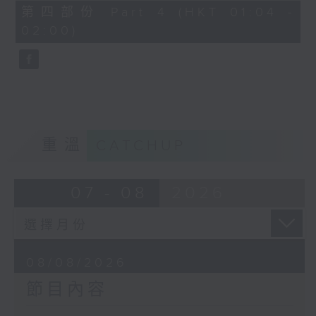
「花為媒(二)」
56
第四部份 Part 4 (HKT 01:04 -
minutes,
由 周雅琴、楊文蔚、 朱祝芬、傅頌
02:00)
10
seconds
英 主唱
重溫
CATCHUP
07 - 08
2026
08/08/2026
節目內容