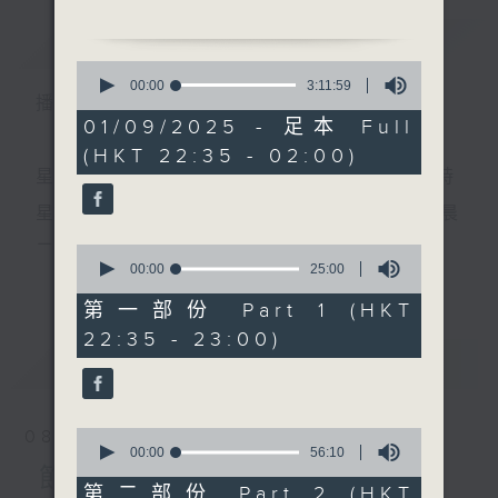
簡介
GIST
0
1. 「寶蓮燈之巧合仙緣」
seconds
00:00
3:11:59
播 出 時 間 ：
of
由 文千歲、李寶瑩、陳好逑
3
01/09/2025 - 足本 Full
主唱
hours,
(HKT 22:35 - 02:00)
11
minutes,
星 期 一 至 五 ： 晚 上 十 時 三 十 五 分 至 凌 晨 二 時
59
seconds
2.「文武雙忠」
星期六、日及公眾假期：晚 上 十 時 二十 分 至 凌 晨
由 龍貫天、歐凱明 主唱
二 時
0
seconds
00:00
25:00
更多...
of
25
第一部份 Part 1 (HKT
3.「拉郎配之戲官」
minutes,
主 持 ：林瑋婷、龍玉聲、御玲瓏、丁家湘、藍煒婷、
22:35 - 23:00)
0
由 文覺非、白駒榮 主唱
seconds
最新
黃可柔、馬崇恩、蕭桐、陳婉紅、紅萍、林玉琴、陳
LATEST
箋
4.「紅菱案之對花鞋」
0
08/08/2026
由 吳仟峰、陳嘉鳴 主唱
seconds
00:00
56:10
為顧及平日需要上班的聽眾，《戲曲之夜》安排在每
of
節目內容
56
第二部份 Part 2 (HKT