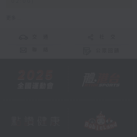
02:00)
更多 ...
交 通
社 交
聯 絡
公眾回饋