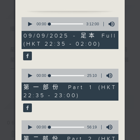
簡介
GIST
0
seconds
00:00
3:12:00
播 出 時 間 ：
of
1.「大鬧梅知府」
3
09/09/2025 - 足本 Full
由 梁醒波、李香琴、林少
hours,
(HKT 22:35 - 02:00)
12
芬 主唱
minutes,
星 期 一 至 五 ： 晚 上 十 時 三 十 五 分 至 凌 晨 二 時
0
seconds
星期六、日及公眾假期：晚 上 十 時 二十 分 至 凌 晨
二 時
0
2.「前程萬里」
seconds
00:00
25:10
更多...
of
由 吳仟峰、鍾麗蓉 主唱
25
第一部份 Part 1 (HKT
minutes,
主 持 ：林瑋婷、龍玉聲、御玲瓏、丁家湘、藍煒婷、
22:35 - 23:00)
10
seconds
最新
黃可柔、馬崇恩、蕭桐、陳婉紅、紅萍、林玉琴、陳
LATEST
箋
3.「題橋司馬感文君」
由 陳小漢、蔣文端 主唱
0
06/08/2026
seconds
00:00
56:19
為顧及平日需要上班的聽眾，《戲曲之夜》安排在每
of
節目內容
56
第二部份 Part 2 (HKT