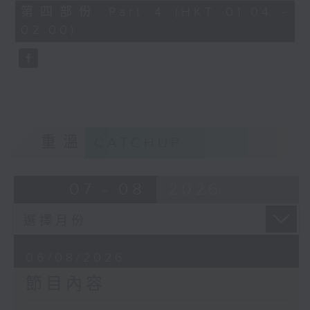
由 譚家寶 主唱
56
第四部份 Part 4 (HKT 01:04 -
minutes,
02:00)
9
seconds
節目時間：0100-0200
節目名稱：潮劇欣賞
節目主持：紅萍
重溫
CATCHUP
「珍珠塔(三)」
07 - 08
2026
由 陳蘭、雪娟、廣玉 主唱
06/08/2026
節目內容