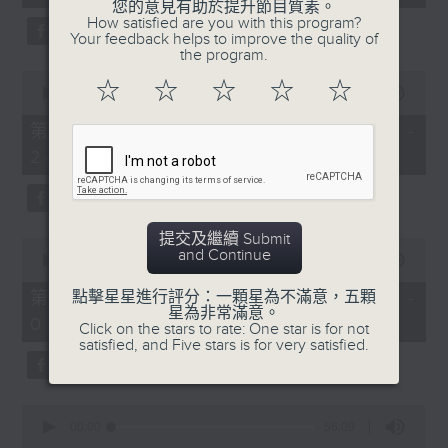
seconds
您的意見有助於提升節目質素。
3.「憐香惹恨」
How satisfied are you with this program?
Your feedback helps to improve the quality of
由 梁瑛 主唱
the program.
0
☆
☆
☆
☆
☆
seconds
00:00
56:20
of
56
第二部份 Part 2 (HKT 23:04 -
minutes,
4.「七步成詩」
24:00)
20
seconds
由 葉丹青、葉幼琪 主唱
提交及繼續 Submit
0
and Continue
seconds
00:00
55:09
of
5.「雪嶺風雲會之亂世親仇」
55
第三部份 Part 3 (HKT 00:05 -
點擊星星進行評分：一顆星為不滿意，五顆
minutes,
星為非常滿意。
由 李龍、尹飛燕 主唱
01:00)
9
Click on the stars to rate: One star is for not
seconds
satisfied, and Five stars is for very satisfied.
0
6.「不堪回首話當年」
seconds
00:00
56:09
of