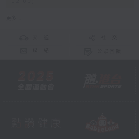
02:00)
更多 ...
交 通
社 交
聯 絡
公眾回饋