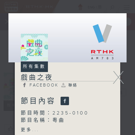
ENG
/
簡
×
全新 RTHK On The Go
取得
一手掌握 RTHK 電台、電視節目
所有集數
X
戲曲之夜
FACEBOOK
聯絡
戲曲之夜
電台直播
節目內容
FACEBOOK
聯絡
所有集數
節目時間：2235-0100
節目名稱：粵曲
節目主持：阮德鏘
您喜歡這個節目嗎?
更多...
播放曲目：