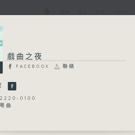
電視
電台
新聞
WEB+
戲曲之夜
戲曲之夜
聯絡
FACEBOOK
FACEBOOK
聯絡
所有集數
容
220-0100
：粵曲
您喜歡這個節目嗎?
龍玉聲
播 出 時 間 ：