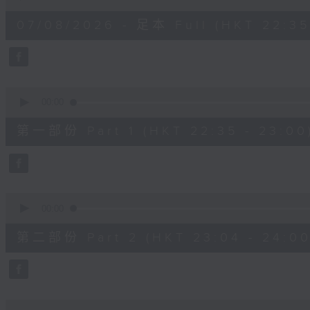
of
3
07/08/2026 - 足本 Full (HKT 22:35
hours,
12
minutes,
0
seconds
Volume
90%
0
seconds
00:00
of
25
第一部份 Part 1 (HKT 22:35 - 23:00
minutes,
10
seconds
Volume
90%
0
seconds
00:00
of
56
第二部份 Part 2 (HKT 23:04 - 24:00
minutes,
20
seconds
Volume
90%
0