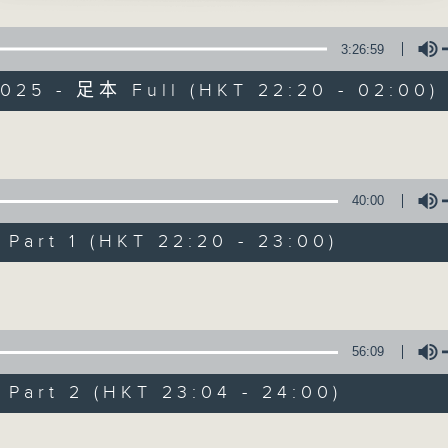
星 期 一 至 五 ： 晚 上 十 時 三 十 五 分 至 凌 晨 二 時
情」
3:26:59
星期六、日及公眾假期：晚 上 十 時 二十 分 至 凌 晨 二 時
、南鳳 主唱
2025 - 足本 Full (HKT 22:20 - 02:00)
主 持 ：林瑋婷、龍玉聲、御玲瓏、丁家湘、藍煒婷、黃可
Volume
仙」
為顧及平日需要上班的聽眾，《戲曲之夜》安排在每個晚上
衛、胡美儀 主唱
求以同一語言介紹同一劇種，望能令廣大聽眾有更親切的感
40:00
art 1 (HKT 22:20 - 23:00)
07/08/2026
Volume
仙拜月亭」
凡、新白雪仙 主唱
節目內容
節目時間：2235-0100
56:09
節目名稱：粵曲欣賞
art 2 (HKT 23:04 - 24:00)
節目主持：林瑋婷
弁回朝之寒江傷別」
風、陳好逑 主唱
Volume
播放曲目：