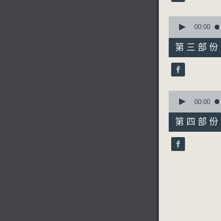
90%
0
seconds
00:00
of
5. 「孫
55
第三部份 P
由 彭熾
minutes,
10
seconds
90%
0
6. 「恨」
seconds
00:00
由 白楊
of
56
第四部份 P
minutes,
9
seconds
90%
節目時間：0
節目名稱：
節目主持：