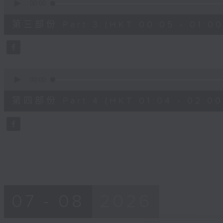
seconds
00:00
of
55
第三部份 Part 3 (HKT 00:05 - 01:00
minutes,
19
seconds
Volume
90%
0
seconds
00:00
of
56
第四部份 Part 4 (HKT 01:04 - 02:00
minutes,
9
seconds
Volume
90%
07 - 08
2026