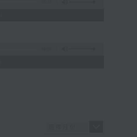
55:19
)
56:09
)