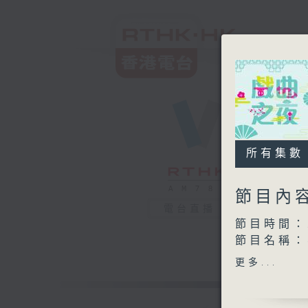
所有集數
節目內
電台直播
節目時間：2
節目名稱
節目主持：
更多...
播放曲目：