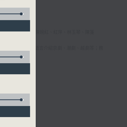
柔、馬崇恩、蕭桐、陳婉紅、紅萍、林玉琴、陳箋
播放粵曲，以地方語言介紹京劇、潮劇、越劇等；務
受。