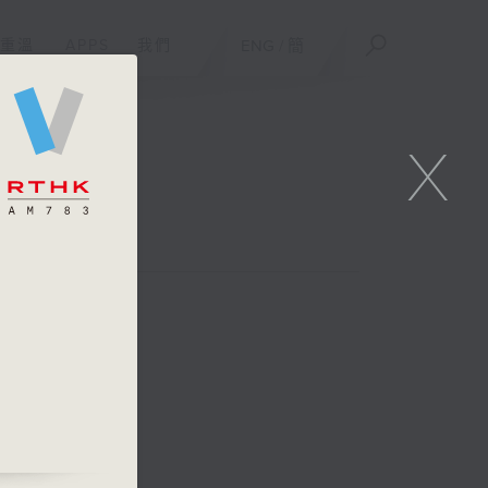
重溫
APPS
我們
ENG
/
簡
X