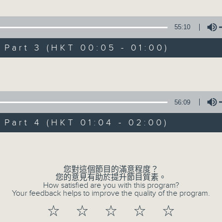
55:10
1. 「俏駙馬偷看公主」
武斬吳妃」
art 3 (HKT 00:05 - 01:00)
由 彭熾權、盧筱萍 主唱
權、郭鳳女 主唱
Volume
2. 「天子鬧蟾宮」
56:09
由 梁漢威、張琴思 主唱
 主唱
art 4 (HKT 01:04 - 02:00)
Volume
3. 「還我漢江山」
100-0200
由 劉善初、白鳳瑛 主唱
越劇
您對這個節目的滿意程度？
您的意見有助於提升節目質素。
陳箋
How satisfied are you with this program?
Your feedback helps to improve the quality of the program.
4. 「還我山河還我妻之劫後重逢」
☆
☆
☆
☆
☆
由 李龍、尹飛燕 主唱