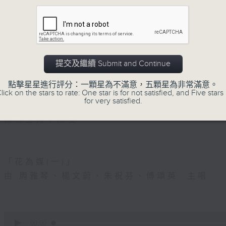
」
5. 「光緒皇血井喚珍妃」
由 文千歲 主唱
提交及繼續 Submit and Continue
點擊星星進行評分：一顆星為不滿意，五顆星為非常滿意。
節目時間：0100-0200
lick on the stars to rate: One star is for not satisfied, and Five stars 
for very satisfied.
節目名稱：越劇欣賞
節目主持：陳箋
「花為媒(一)」
由 周雅琴、楊文蔚、朱祝芬、傅頌英 主唱
0
seconds
00:00