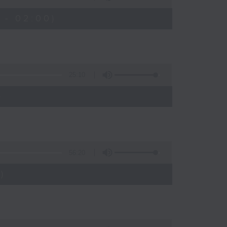
 - 02:00)
25:10
)
56:20
)