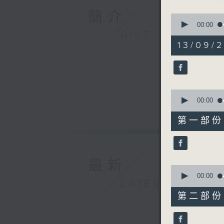
簡介
0
1. 「焙衣
seconds
00:00
of
GIST
由 龍貫天
3
13/09/
hours,
26
minutes,
59
seconds
2. 「梅花
90%
0
由 甘國
seconds
00:00
of
40
第一部份 P
minutes,
0
seconds
3. 「雙
90%
由 何非
最新
0
seconds
00:00
LATEST
of
56
第二部份 P
minutes,
4. 「朱
9
由 陳笑
seconds