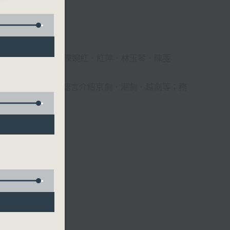
柔、馬崇恩、蕭桐、陳婉紅、紅萍、林玉琴、陳箋
播放粵曲，以地方語言介紹京劇、潮劇、越劇等；務
受。