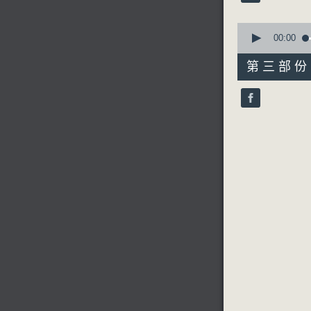
90%
2.「三聖母
0
由 裘敏
seconds
00:00
of
56
第三部份 P
minutes,
10
seconds
90%