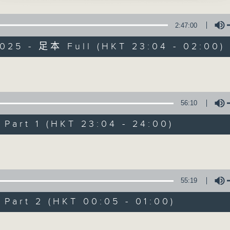
英會之小宴」
星 期 一 至 五 ： 晚 上 十 時 三 十 五 分 至 凌 晨 二 時
輝、潘佩璇 主唱
2:47:00
星期六、日及公眾假期：晚 上 十 時 二十 分 至 凌 晨 二 時
2025 - 足本 Full (HKT 23:04 - 02:00)
蠻公主戇駙馬」
主 持 ：林瑋婷、龍玉聲、御玲瓏、丁家湘、藍煒婷、黃可
波、鄧碧雲 主唱
Volume
萬軍中趙子龍」
為顧及平日需要上班的聽眾，《戲曲之夜》安排在每個晚上
榮、鳳凰女 主唱
求以同一語言介紹同一劇種，望能令廣大聽眾有更親切的感
56:10
100-0200
art 1 (HKT 23:04 - 24:00)
潮劇
06/08/2026
Volume
紅萍
節目內容
節目時間：2235-0100
55:19
秋(四) 」
節目名稱：粵曲欣賞
雲、許雲波、吳瑞麗、方漢粧 主唱
art 2 (HKT 00:05 - 01:00)
節目主持：丁家湘
Volume
播放曲目：