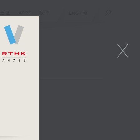
重溫
APPS
我們
ENG
/
簡
X