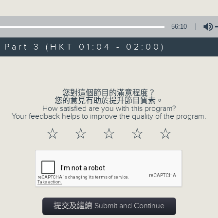
(一) 」
珍、李貴生、陳楊 主唱
56:10
1.「蛇頭苗」
art 3 (HKT 01:04 - 02:00)
由 紅線女、彭熾權 主唱
Volume
2.「情醉王大儒之供狀」
您對這個節目的滿意程度？
您的意見有助於提升節目質素。
由 林家聲、林錦堂、藍天佑 主唱
How satisfied are you with this program?
Your feedback helps to improve the quality of the program.
☆
☆
☆
☆
☆
3.「憐香惹恨」
由 梁瑛 主唱
4.「七步成詩」
提交及繼續 Submit and Continue
由 葉丹青、葉幼琪 主唱