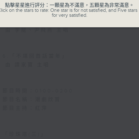
點擊星星進行評分：一顆星為不滿意，五顆星為非常滿意。
lick on the stars to rate: One star is for not satisfied, and Five stars 
for very satisfied.
5.「雪嶺風雲會之亂世親仇」
由 李龍、尹飛燕 主唱
6.「不堪回首話當年」
由 譚家寶 主唱
節目時間：0100-0200
節目名稱：潮劇欣賞
節目主持：紅萍
「珍珠塔(三)」