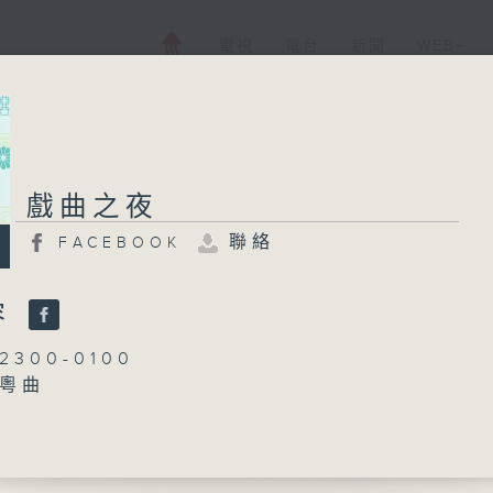
電視
電台
新聞
WEB+
戲曲之夜
戲曲之夜
聯絡
FACEBOOK
FACEBOOK
聯絡
所有集數
容
300-0100
：粵曲
您喜歡這個節目嗎?
御玲瓏
播 出 時 間 ：