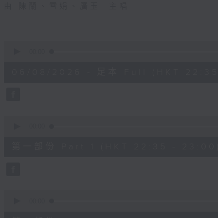
由 陳蘭、雪娟、廣玉 主唱
0
seconds
00:00
of
3
06/08/2026 - 足本 Full (HKT 22:35
hours,
11
minutes,
59
seconds
Volume
90%
0
seconds
00:00
of
25
第一部份 Part 1 (HKT 22:35 - 23:00
minutes,
10
seconds
Volume
90%
0
seconds
00:00
of
56