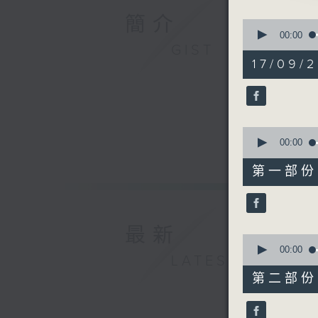
1. 「群
簡介
0
由 阮兆
seconds
00:00
of
GIST
2
17/09/
2. 「刁
hours,
47
由 梁醒
minutes,
0
seconds
3. 「百
90%
0
由 麥炳
seconds
00:00
of
56
節目時間：0
第一部份 P
minutes,
節目名稱：
10
seconds
節目主持：
90%
最新
0
seconds
00:00
1.「吳越春
LATEST
of
由 陳美
55
第二部份 P
minutes,
19
seconds