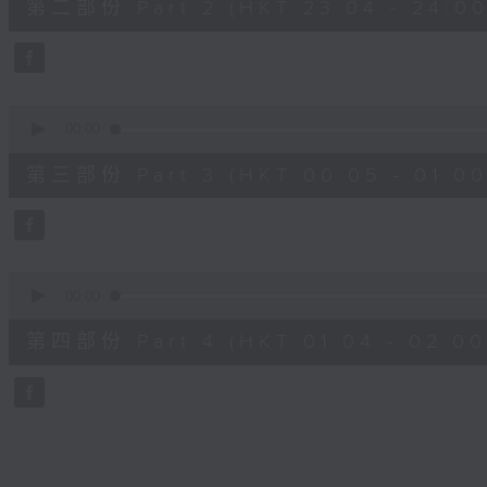
第二部份 Part 2 (HKT 23:04 - 24:00
minutes,
20
seconds
Volume
90%
0
seconds
00:00
of
55
第三部份 Part 3 (HKT 00:05 - 01:00
minutes,
9
seconds
Volume
90%
0
seconds
00:00
of
56
第四部份 Part 4 (HKT 01:04 - 02:00
minutes,
9
seconds
Volume
90%