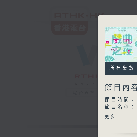
所有集數
節目內
電台直播
節目時間：2
節目名稱
節目主持：
更多...
播放曲目：