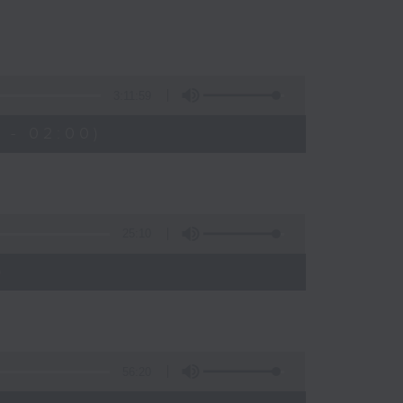
3:11:59
 - 02:00)
25:10
)
56:20