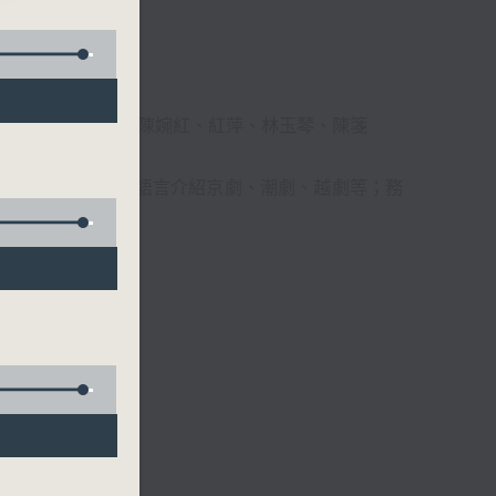
柔、馬崇恩、蕭桐、陳婉紅、紅萍、林玉琴、陳箋
播放粵曲，以地方語言介紹京劇、潮劇、越劇等；務
受。