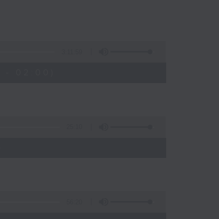
3:11:59
 - 02:00)
25:10
)
56:20