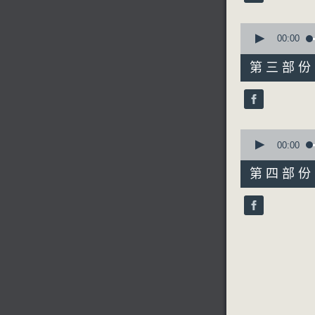
90%
0
seconds
00:00
of
5. 「刺
55
第三部份 P
由 麥炳
minutes,
19
seconds
90%
0
節目時間：0
seconds
00:00
節目名稱：
of
56
第四部份 P
節目主持：
minutes,
10
seconds
90%
「春香傳(