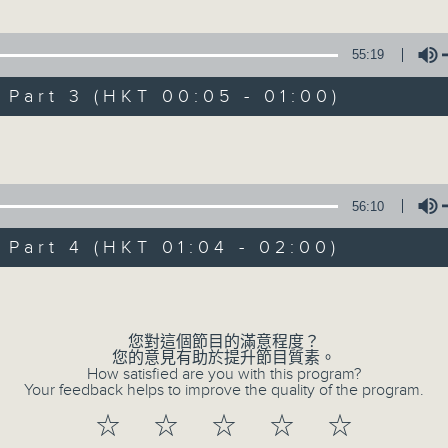
55:19
1.「蛇頭苗」
虎」
art 3 (HKT 00:05 - 01:00)
由 紅線女、彭熾權 主唱
榮、鳳凰女 主唱
Volume
2.「情醉王大儒之供狀」
100-0200
56:10
由 林家聲、林錦堂、藍天佑 主唱
越劇
art 4 (HKT 01:04 - 02:00)
陳箋
Volume
3.「憐香惹恨」
由 梁瑛 主唱
二)」
您對這個節目的滿意程度？
您的意見有助於提升節目質素。
How satisfied are you with this program?
Your feedback helps to improve the quality of the program.
4.「七步成詩」
☆
☆
☆
☆
☆
由 葉丹青、葉幼琪 主唱