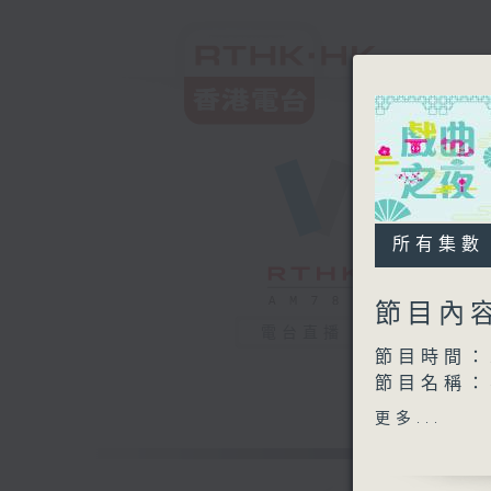
所有集數
節目內
電台直播
節目時間：2
節目名稱
節目主持：
更多...
播放曲目：