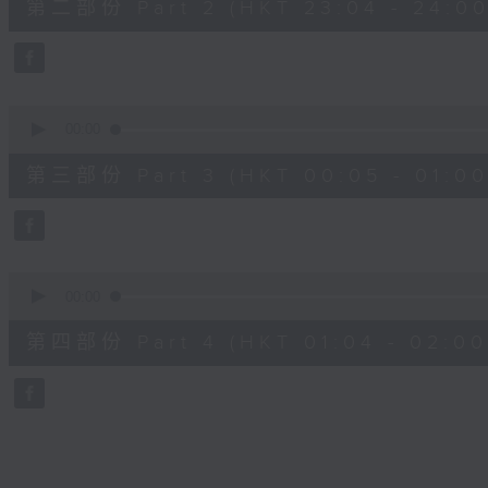
第二部份 Part 2 (HKT 23:04 - 24:00
minutes,
20
seconds
Volume
90%
0
seconds
00:00
of
55
第三部份 Part 3 (HKT 00:05 - 01:00
minutes,
9
seconds
Volume
90%
0
seconds
00:00
of
56
第四部份 Part 4 (HKT 01:04 - 02:00
minutes,
9
seconds
Volume
90%