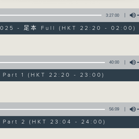
星 期 一 至 五 ： 晚 上 十 時 三 十 五 分 至 凌 晨 二 時
歸天」
3:27:00
星期六、日及公眾假期：晚 上 十 時 二十 分 至 凌 晨 二 時
 主唱
2025 - 足本 Full (HKT 22:20 - 02:00)
主 持 ：林瑋婷、龍玉聲、御玲瓏、丁家湘、藍煒婷、黃可
Volume
刁妻」
為顧及平日需要上班的聽眾，《戲曲之夜》安排在每個晚上
天、陳慧思 主唱
求以同一語言介紹同一劇種，望能令廣大聽眾有更親切的感
40:00
art 1 (HKT 22:20 - 23:00)
06/08/2026
Volume
油郎獨佔花魁」
衛、許蓓 主唱
節目內容
節目時間：2235-0100
56:09
節目名稱：粵曲欣賞
art 2 (HKT 23:04 - 24:00)
節目主持：丁家湘
世紅梅記之脫阱救裴」
暉、吳美英 主唱
Volume
播放曲目：