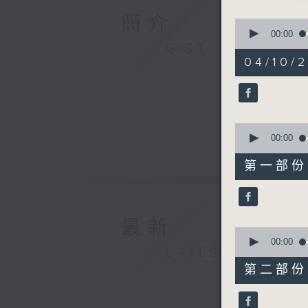
簡介
0
1. 「李鳳
seconds
00:00
of
GIST
由 冼劍麗
3
04/10/
hours,
27
minutes,
0
seconds
2. 「蠻漢
90%
0
由 龍貫
seconds
00:00
of
40
第一部份 P
minutes,
0
seconds
3. 「賣
90%
由 甘國
最新
0
seconds
00:00
LATEST
of
56
第二部份 P
minutes,
4. 「再
9
由 蓋鳴
seconds