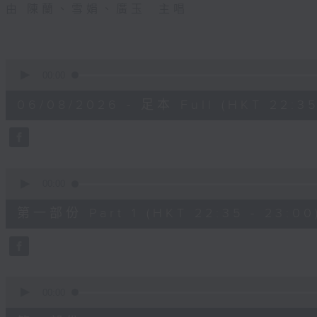
由 陳蘭、雪娟、廣玉 主唱
0
seconds
00:00
of
3
06/08/2026 - 足本 Full (HKT 22:35
hours,
11
minutes,
59
seconds
Volume
90%
0
seconds
00:00
of
25
第一部份 Part 1 (HKT 22:35 - 23:00
minutes,
10
seconds
Volume
90%
0
seconds
00:00
of
56