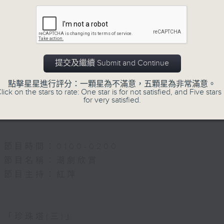
5.「雪嶺風雲會之亂世親仇」
由 李龍、尹飛燕 主唱
提交及繼續 Submit and Continue
點擊星星進行評分：一顆星為不滿意，五顆星為非常滿意。
6.「不堪回首話當年」
lick on the stars to rate: One star is for not satisfied, and Five stars 
for very satisfied.
由 譚家寶 主唱
節目時間：0100-0200
節目名稱：潮劇欣賞
節目主持：紅萍
「珍珠塔(三)」