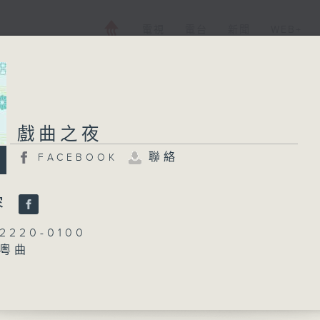
電視
電台
新聞
WEB+
戲曲之夜
戲曲之夜
聯絡
FACEBOOK
FACEBOOK
聯絡
所有集數
容
220-0100
：粵曲
您喜歡這個節目嗎?
龍玉聲
播 出 時 間 ：