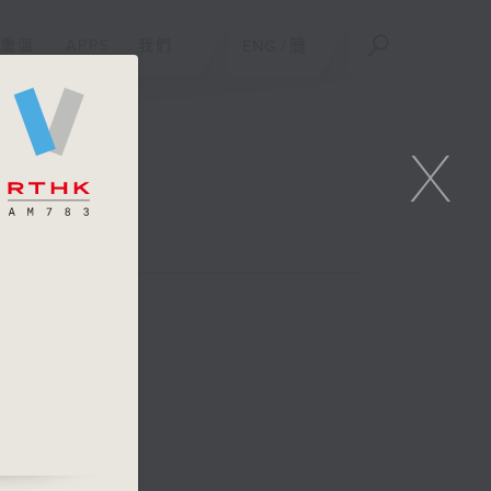
重溫
APPS
我們
ENG
/
簡
X