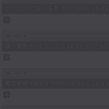
of
3
07/08/2026 - 足本 Full (HKT 22:35
hours,
12
minutes,
0
seconds
Volume
90%
0
seconds
00:00
of
25
第一部份 Part 1 (HKT 22:35 - 23:00
minutes,
10
seconds
Volume
90%
0
seconds
00:00
of
56
第二部份 Part 2 (HKT 23:04 - 24:00
minutes,
20
seconds
Volume
90%
0