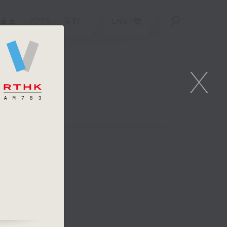
重溫
APPS
我們
ENG
/
簡
X