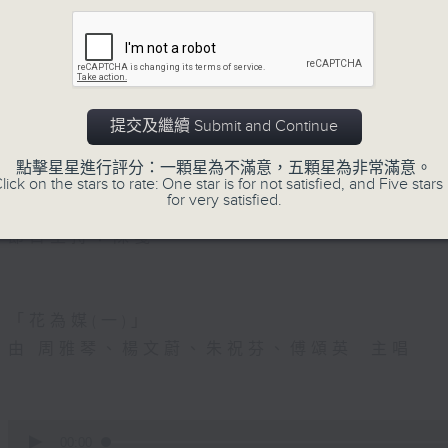
5. 「光緒皇血井喚珍妃」
由 文千歲 主唱
提交及繼續 Submit and Continue
點擊星星進行評分：一顆星為不滿意，五顆星為非常滿意。
節目時間：0100-0200
lick on the stars to rate: One star is for not satisfied, and Five stars 
for very satisfied.
節目名稱：越劇欣賞
節目主持：陳箋
「花為媒(一)」
由 周雅琴、楊文蔚、朱祝芬、傅頌英 主唱
0
seconds
00:00