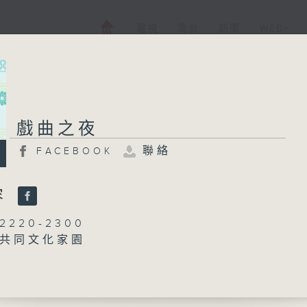
電視
電台
新聞
WEB+
戲曲之夜
戲曲之夜
聯絡
FACEBOOK
FACEBOOK
聯絡
所有集數
容
220-2300
共同文化家園
您喜歡這個節目嗎?
300-0200
播 出 時 間 ：
：粵曲
丁家湘