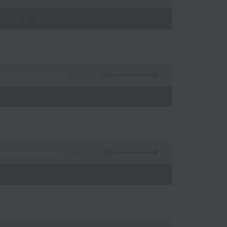
 - 02:00)
25:10
)
56:20
)