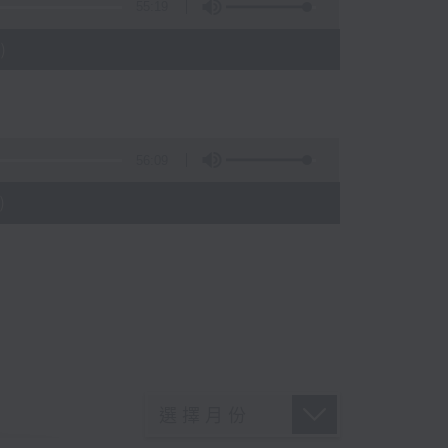
55:19
)
56:09
)