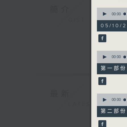
播放曲目：
簡介
0
seconds
00:00
of
GIST
3
05/10/
hours,
27
1. 「李白
minutes,
由 羅家
0
seconds
90%
0
seconds
00:00
of
40
2. 「冬前
第一部份 P
minutes,
由 半日
0
seconds
90%
最新
0
seconds
00:00
3. 「情
LATEST
of
由 蓋鳴暉
56
第二部份 P
minutes,
10
seconds