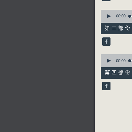
90%
4. 「多
0
由 石燕子
seconds
00:00
of
55
第三部份 P
minutes,
20
seconds
5. 「嫦娥
90%
由 陳麗雲
0
seconds
00:00
of
56
第四部份 P
minutes,
6. 「嫦娥
10
seconds
由 阮兆輝
90%
7. 「嫦
由 梁漢威