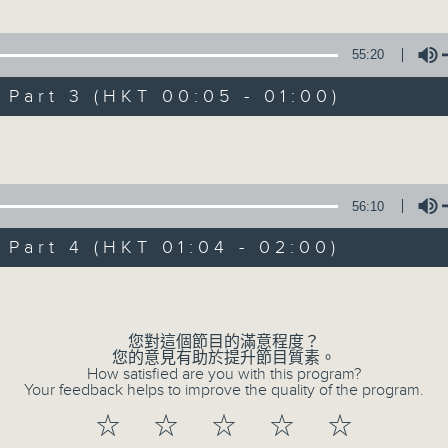
情妻子有情郎」
、關影憐 主唱
55:20
1. 「俏駙馬偷看公主」
art 3 (HKT 00:05 - 01:00)
由 彭熾權、盧筱萍 主唱
Volume
」
 主唱
2. 「天子鬧蟾宮」
56:10
由 梁漢威、張琴思 主唱
art 4 (HKT 01:04 - 02:00)
奔月」
Volume
3. 「還我漢江山」
、王超群 主唱
由 劉善初、白鳳瑛 主唱
您對這個節目的滿意程度？
您的意見有助於提升節目質素。
How satisfied are you with this program?
娥情續廣寒宮」
Your feedback helps to improve the quality of the program.
4. 「還我山河還我妻之劫後重逢」
、陳慧思 主唱
☆
☆
☆
☆
☆
由 李龍、尹飛燕 主唱