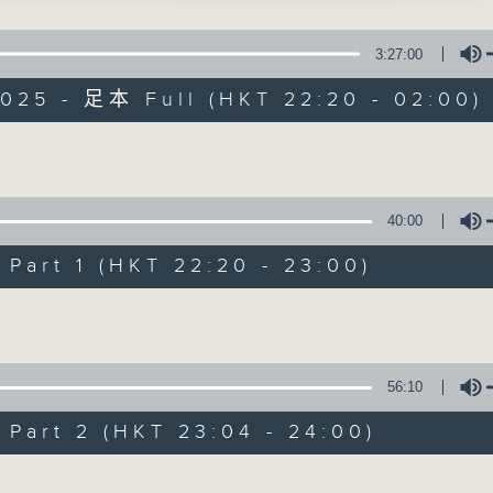
星 期 一 至 五 ： 晚 上 十 時 三 十 五 分 至 凌 晨 二 時
3:27:00
星期六、日及公眾假期：晚 上 十 時 二十 分 至 凌 晨 二 時
2025 - 足本 Full (HKT 22:20 - 02:00)
主 持 ：林瑋婷、龍玉聲、御玲瓏、丁家湘、藍煒婷、黃可
醉月」
寶 主唱
Volume
為顧及平日需要上班的聽眾，《戲曲之夜》安排在每個晚上
求以同一語言介紹同一劇種，望能令廣大聽眾有更親切的感
40:00
臘鴨」
art 1 (HKT 22:20 - 23:00)
安、伍木蘭 主唱
07/08/2026
Volume
節目內容
節目時間：2235-0100
56:10
鎖奈何天之花園訂盟 、花好月圓」
節目名稱：粵曲欣賞
、吳美英、鄧美玲 主唱
art 2 (HKT 23:04 - 24:00)
節目主持：林瑋婷
Volume
播放曲目：