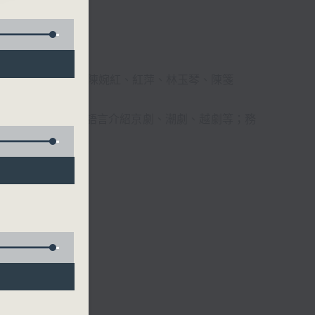
柔、馬崇恩、蕭桐、陳婉紅、紅萍、林玉琴、陳箋
播放粵曲，以地方語言介紹京劇、潮劇、越劇等；務
受。