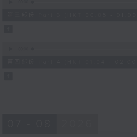
seconds
00:00
of
55
第三部份 Part 3 (HKT 00:05 - 01:00
minutes,
19
seconds
Volume
90%
0
seconds
00:00
of
56
第四部份 Part 4 (HKT 01:04 - 02:00
minutes,
9
seconds
Volume
90%
07 - 08
2026