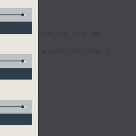
柔、馬崇恩、蕭桐、陳婉紅、紅萍、林玉琴、陳箋
播放粵曲，以地方語言介紹京劇、潮劇、越劇等；務
受。