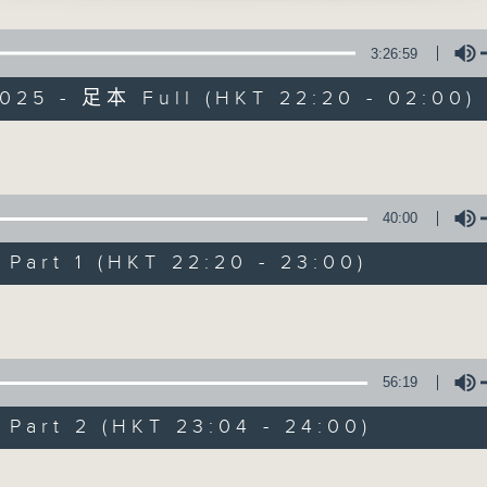
星 期 一 至 五 ： 晚 上 十 時 三 十 五 分 至 凌 晨 二 時
瓊花罵玉郎 」
3:26:59
星期六、日及公眾假期：晚 上 十 時 二十 分 至 凌 晨 二 時
 、伍木蘭 主唱
2025 - 足本 Full (HKT 22:20 - 02:00)
主 持 ：林瑋婷、龍玉聲、御玲瓏、丁家湘、藍煒婷、黃可
Volume
華山」
為顧及平日需要上班的聽眾，《戲曲之夜》安排在每個晚上
琪、曾慧 主唱
求以同一語言介紹同一劇種，望能令廣大聽眾有更親切的感
40:00
art 1 (HKT 22:20 - 23:00)
06/08/2026
Volume
賜福」
波、李香琴 主唱
節目內容
節目時間：2235-0100
56:19
節目名稱：粵曲欣賞
art 2 (HKT 23:04 - 24:00)
節目主持：丁家湘
齊眉」
、李鳳 主唱
Volume
播放曲目：