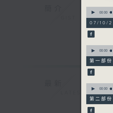
簡介
0
1.「野寺
seconds
00:00
of
GIST
由 張月兒
3
07/10/
hours,
26
minutes,
59
seconds
2.「怒劈
90%
0
由 葉幼
seconds
00:00
of
40
第一部份 P
minutes,
0
seconds
3.「天官
90%
由 梁醒
最新
0
seconds
00:00
LATEST
of
56
第二部份 P
minutes,
4.「舉案
19
由 李龍
seconds