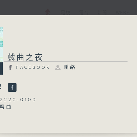
電視
電台
新聞
WEB+
戲曲之夜
戲曲之夜
聯絡
FACEBOOK
FACEBOOK
聯絡
所有集數
容
220-0100
：粵曲
您喜歡這個節目嗎?
阮德鏘
播 出 時 間 ：