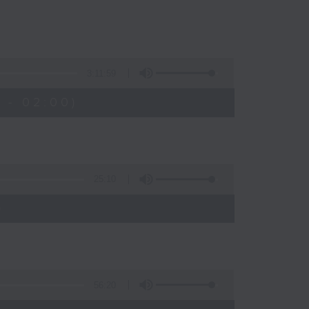
3:11:59
 - 02:00)
25:10
)
56:20