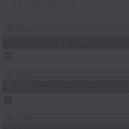
由 陳蘭、雪娟、廣玉 主唱
0
seconds
00:00
of
3
06/08/2026 - 足本 Full (HKT 22:35
hours,
11
minutes,
59
seconds
Volume
90%
0
seconds
00:00
of
25
第一部份 Part 1 (HKT 22:35 - 23:00
minutes,
10
seconds
Volume
90%
0
seconds
00:00
of
56