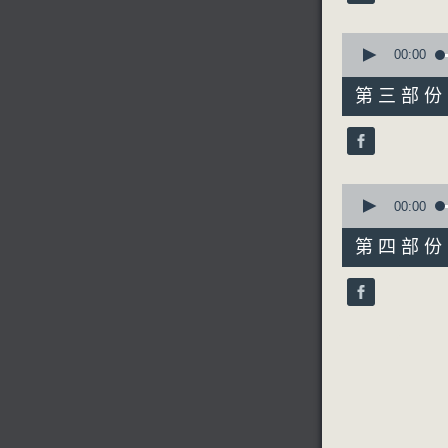
90%
0
seconds
00:00
of
節目時間：0
55
第三部份 P
節目名稱：
minutes,
10
節目主持：
seconds
90%
0
seconds
00:00
1.「李逵探
of
56
第四部份 P
minutes,
9
seconds
2.「尤三
90%
3.「黛玉葬