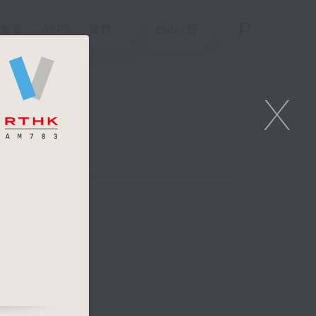
重溫
APPS
我們
ENG
/
簡
X