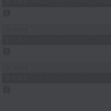
第二部份 Part 2 (HKT 23:04 - 24:00
minutes,
20
seconds
Volume
90%
0
seconds
00:00
of
55
第三部份 Part 3 (HKT 00:05 - 01:00
minutes,
9
seconds
Volume
90%
0
seconds
00:00
of
56
第四部份 Part 4 (HKT 01:04 - 02:00
minutes,
9
seconds
Volume
90%