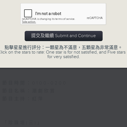
5.「雪嶺風雲會之亂世親仇」
由 李龍、尹飛燕 主唱
提交及繼續 Submit and Continue
點擊星星進行評分：一顆星為不滿意，五顆星為非常滿意。
6.「不堪回首話當年」
lick on the stars to rate: One star is for not satisfied, and Five stars 
for very satisfied.
由 譚家寶 主唱
節目時間：0100-0200
節目名稱：潮劇欣賞
節目主持：紅萍
「珍珠塔(三)」