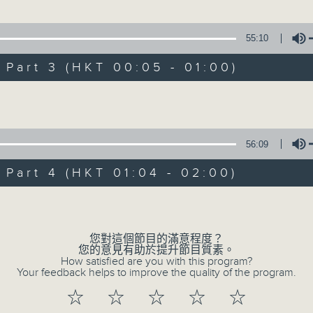
55:10
1.「蛇頭苗」
100-0200
art 3 (HKT 00:05 - 01:00)
由 紅線女、彭熾權 主唱
京劇欣賞
陳婉紅
Volume
2.「情醉王大儒之供狀」
56:09
由 林家聲、林錦堂、藍天佑 主唱
母(下) 」
art 4 (HKT 01:04 - 02:00)
Volume
3.「憐香惹恨」
姐」
由 梁瑛 主唱
您對這個節目的滿意程度？
您的意見有助於提升節目質素。
花 」
How satisfied are you with this program?
Your feedback helps to improve the quality of the program.
4.「七步成詩」
☆
☆
☆
☆
☆
由 葉丹青、葉幼琪 主唱