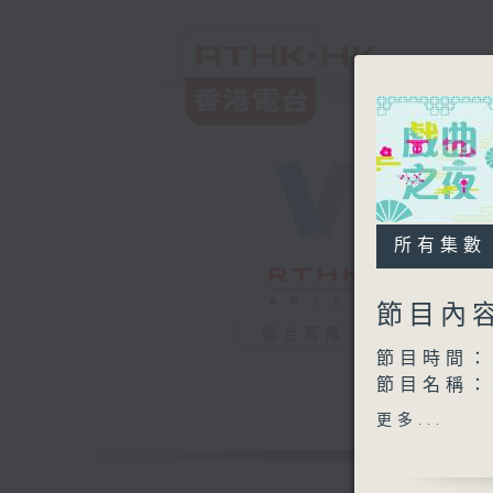
所有集數
節目內
電台直播
節目時間：2
節目名稱
節目主持：
更多...
播放曲目：