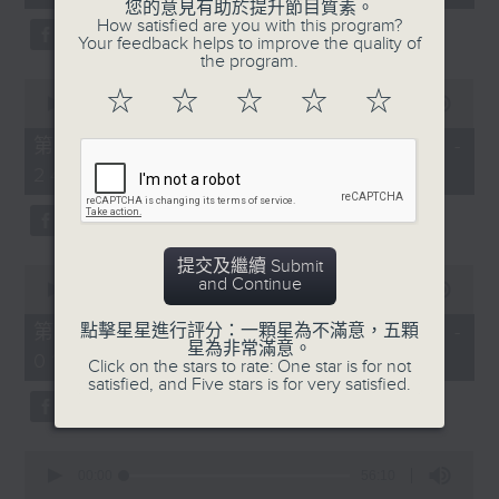
seconds
您的意見有助於提升節目質素。
3. 「花蕊夫人之去國題詞、刧後描容」
How satisfied are you with this program?
Your feedback helps to improve the quality of
由 龍貫天、甄秀儀 主唱
the program.
0
☆
☆
☆
☆
☆
seconds
00:00
56:09
of
56
第二部份 Part 2 (HKT 23:04 -
minutes,
4. 「血染海棠紅」
24:00)
9
seconds
由 麥炳榮、鄭幗寶 主唱
提交及繼續 Submit
0
and Continue
seconds
00:00
55:20
of
節目時間：0100-0200
55
第三部份 Part 3 (HKT 00:05 -
點擊星星進行評分：一顆星為不滿意，五顆
minutes,
星為非常滿意。
節目名稱：越劇欣賞
01:00)
20
Click on the stars to rate: One star is for not
seconds
satisfied, and Five stars is for very satisfied.
節目主持：陳箋
0
seconds
00:00
56:10
of