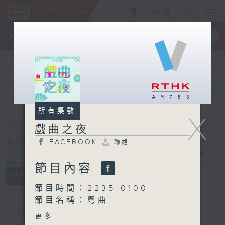
ENG
/
簡
×
全新 RTHK On The Go
取得
一手掌握 RTHK 電台、電視節目
所有集數
X
戲曲之夜
FACEBOOK
聯絡
戲曲之夜
電台直播
節目內容
FACEBOOK
聯絡
所有集數
節目時間：2235-0100
節目名稱：粵曲
節目主持：御玲瓏
您喜歡這個節目嗎?
更多...
播放曲目：