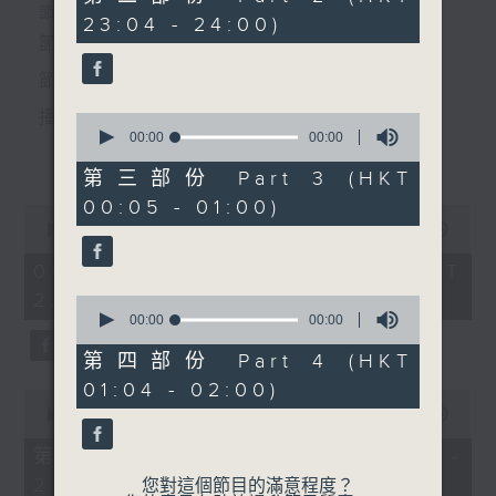
節目名稱：潮劇
seconds
個晚上播放粵曲，以地方語言介紹京劇、潮劇、越劇
節目時間：2220-0100
23:04 - 24:00)
節目主持：林玉琴
節目名稱：粵曲欣賞
等；務求以同一語言介紹同一劇種，望能令廣大聽眾
節目主持：龍玉聲
有更親切的感受。
播放曲目：
0
seconds
00:00
55:20
1. 「鬧釵」
更多...
of
由 方展榮、陳麗璇、陳郁
55
第三部份 Part 3 (HKT
minutes,
英、謝素貞 主唱
00:05 - 01:00)
20
0
seconds
1. 「潞安州」
seconds
00:00
3:27:00
2. 「孟麗君」
of
由 彭熾權、鄭培英 主唱
3
08/08/2026 - 足本 Full (HKT
由 范澤華 主唱
hours,
22:20 - 02:00)
27
0
minutes,
seconds
00:00
56:10
0
of
seconds
56
第四部份 Part 4 (HKT
2. 「潘生會妙嫦」
minutes,
01:04 - 02:00)
10
0
由 文千歲、盧秋萍 主唱
seconds
seconds
00:00
40:00
of
40
第一部份 Part 1 (HKT 22:20 -
minutes,
23:00)
0
您對這個節目的滿意程度？