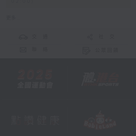
02:00)
更多 ...
交 通
社 交
聯 絡
公眾回饋