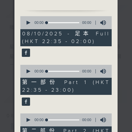
簡介
GIST
0
1. 「李香君守樓」
seconds
00:00
3:12:00
播 出 時 間 ：
of
由 白鳳瑛 主唱
3
08/10/2025 - 足本 Full
hours,
(HKT 22:35 - 02:00)
12
2. 「同是天涯淪落人」
minutes,
星 期 一 至 五 ： 晚 上 十 時 三 十 五 分 至 凌 晨 二 時
由 龍貫天、鍾麗蓉 主唱
0
seconds
星期六、日及公眾假期：晚 上 十 時 二十 分 至 凌 晨
3. 「楊貴妃」
二 時
0
由 靳永棠、梁玉卿 主唱
seconds
00:00
25:10
更多...
of
25
第一部份 Part 1 (HKT
4. 「柳毅奇緣之路遇」
minutes,
主 持 ：林瑋婷、龍玉聲、御玲瓏、丁家湘、藍煒婷、
22:35 - 23:00)
10
由 蓋鳴暉、吳美英 主唱
seconds
最新
黃可柔、馬崇恩、蕭桐、陳婉紅、紅萍、林玉琴、陳
LATEST
箋
5. 「情贈茜香羅」
由 羅家寶、李丹紅 主唱
0
08/08/2026
seconds
00:00
00:00
為顧及平日需要上班的聽眾，《戲曲之夜》安排在每
of
節目內容
節目時間：0100-0200
0
第二部份 Part 2 (HKT