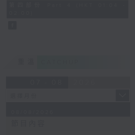
「花為媒(二)」
56
第四部份 Part 4 (HKT 01:04 -
minutes,
由 周雅琴、楊文蔚、 朱祝芬、傅頌
02:00)
10
seconds
英 主唱
重溫
CATCHUP
07 - 08
2026
08/08/2026
節目內容