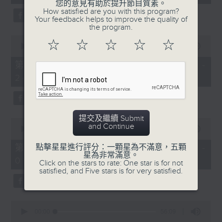
seconds
您的意見有助於提升節目質素。
3.「憐香惹恨」
How satisfied are you with this program?
Your feedback helps to improve the quality of
由 梁瑛 主唱
the program.
0
6. 「情劫姊妹花」
☆
☆
☆
☆
☆
seconds
00:00
56:20
of
由 梁素琴 主唱
56
第二部份 Part 2 (HKT 23:04 -
minutes,
4.「七步成詩」
24:00)
20
seconds
由 葉丹青、葉幼琪 主唱
7. 「紅樓夢之鴛鴦劍」
提交及繼續 Submit
0
由 黃明、曾慧 主唱
and Continue
seconds
00:00
55:09
of
5.「雪嶺風雲會之亂世親仇」
55
第三部份 Part 3 (HKT 00:05 -
點擊星星進行評分：一顆星為不滿意，五顆
minutes,
星為非常滿意。
由 李龍、尹飛燕 主唱
01:00)
9
Click on the stars to rate: One star is for not
seconds
satisfied, and Five stars is for very satisfied.
0
6.「不堪回首話當年」
seconds
00:00
56:09
of