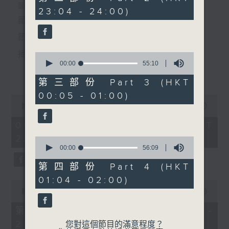
minutes,
個晚上播放粵曲，以地方語言介紹京劇、潮劇、越劇
節目時間：2235-0100
23:04 - 24:00)
9
seconds
節目名稱：粵曲欣賞
等；務求以同一語言介紹同一劇種，望能令廣大聽眾
節目主持：丁家湘
有更親切的感受。
3. 「百戰榮歸迎彩鳳之鳳閣
爭鋒」
播放曲目：
0
seconds
00:00
55:10
由 龍貫天、尹嘉星 主唱
更多...
of
55
第三部份 Part 3 (HKT
minutes,
00:05 - 01:00)
10
0
seconds
1.「蛇頭苗」
seconds
00:00
3:11:59
of
由 紅線女、彭熾權 主唱
3
06/08/2026 - 足本 Full (HKT
4. 「龍鳳店」
hours,
22:35 - 02:00)
由 梁瑛、伍木蘭 主唱
11
0
minutes,
seconds
00:00
56:09
59
of
seconds
56
第四部份 Part 4 (HKT
2.「情醉王大儒之供狀」
minutes,
01:04 - 02:00)
9
0
由 林家聲、林錦堂、藍天佑 主唱
seconds
seconds
00:00
25:10
5. 「魚腸劍」
of
25
第一部份 Part 1 (HKT 22:35 -
由 白玉堂、鳳凰女 主唱
minutes,
23:00)
10
您對這個節目的滿意程度？