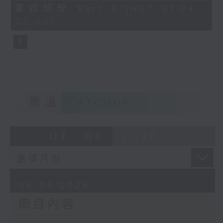
由 譚家寶 主唱
56
第四部份 Part 4 (HKT 01:04 -
minutes,
02:00)
9
seconds
節目時間：0100-0200
節目名稱：潮劇欣賞
節目主持：紅萍
重溫
CATCHUP
「珍珠塔(三)」
07 - 08
2026
由 陳蘭、雪娟、廣玉 主唱
06/08/2026
節目內容