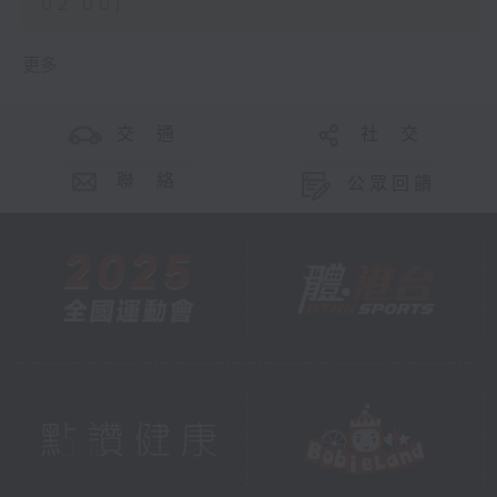
02:00)
更多 ...
交 通
社 交
聯 絡
公眾回饋