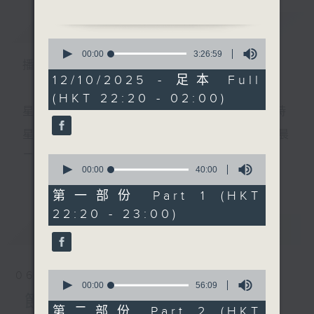
節目時間：2300-0200
簡介
GIST
節目名稱：粵曲
0
節目主持：丁家湘
seconds
00:00
3:26:59
播 出 時 間 ：
of
播放曲目：
3
12/10/2025 - 足本 Full
hours,
(HKT 22:20 - 02:00)
26
minutes,
星 期 一 至 五 ： 晚 上 十 時 三 十 五 分 至 凌 晨 二 時
59
seconds
星期六、日及公眾假期：晚 上 十 時 二十 分 至 凌 晨
1. 「還我山河還我妻之御園
二 時
0
惜別」
seconds
00:00
40:00
更多...
of
由 李龍、尹飛燕 主唱
40
第一部份 Part 1 (HKT
minutes,
主 持 ：林瑋婷、龍玉聲、御玲瓏、丁家湘、藍煒婷、
22:20 - 23:00)
0
seconds
最新
黃可柔、馬崇恩、蕭桐、陳婉紅、紅萍、林玉琴、陳
LATEST
箋
2. 「洛水仙緣」
0
06/08/2026
由 葉幼琪、蔣文端 主唱
seconds
00:00
56:09
為顧及平日需要上班的聽眾，《戲曲之夜》安排在每
of
節目內容
56
第二部份 Part 2 (HKT