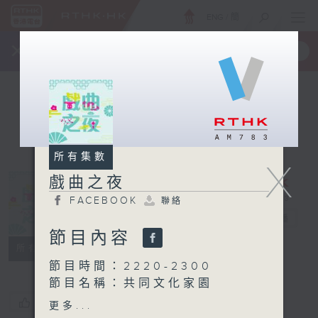
ENG
/
簡
×
全新 RTHK On The Go
取得
一手掌握 RTHK 電台、電視節目
所有集數
X
戲曲之夜
FACEBOOK
聯絡
戲曲之夜
電台直播
節目內容
FACEBOOK
聯絡
所有集數
節目時間：2220-2300
節目名稱：共同文化家園
您喜歡這個節目嗎?
更多...