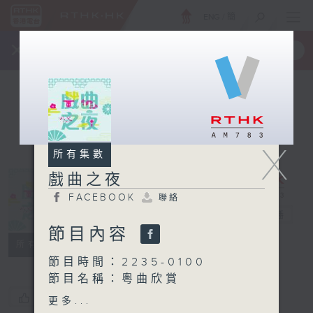
ENG
/
簡
×
全新 RTHK On The Go
取得
一手掌握 RTHK 電台、電視節目
X
所有集數
戲曲之夜
FACEBOOK
聯絡
戲曲之夜
電台直播
節目內容
FACEBOOK
聯絡
所有集數
節目時間：2235-0100
節目名稱：粵曲欣賞
節目主持：藍煒婷
您喜歡這個節目嗎?
更多...
播放曲目：