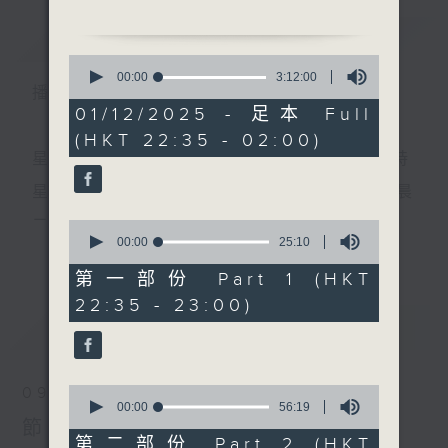
簡介
GIST
0
1. 「情俠鬧璇宮之宮中訴
seconds
00:00
3:12:00
播 出 時 間 ：
of
情」
3
01/12/2025 - 足本 Full
由 蓋鳴暉、吳美英 主唱
hours,
(HKT 22:35 - 02:00)
12
minutes,
星 期 一 至 五 ： 晚 上 十 時 三 十 五 分 至 凌 晨 二 時
0
seconds
2.「幸運號碼」
星期六、日及公眾假期：晚 上 十 時 二十 分 至 凌 晨
由 梁醒波、譚蘭卿 主唱
二 時
0
seconds
00:00
25:10
更多...
of
25
第一部份 Part 1 (HKT
3.「刀光劍影度殘宵」
minutes,
主 持 ：林瑋婷、龍玉聲、御玲瓏、丁家湘、藍煒婷、
22:35 - 23:00)
10
由 靚次伯 主唱
seconds
最新
黃可柔、馬崇恩、蕭桐、陳婉紅、紅萍、林玉琴、陳
LATEST
箋
4.「唐宮綺夢」
0
09/08/2026
由 梁以忠、梁素琴 主唱
seconds
00:00
56:19
為顧及平日需要上班的聽眾，《戲曲之夜》安排在每
of
節目內容
56
第二部份 Part 2 (HKT