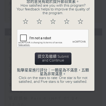
您的意見有助於提升節目質素。
網上直播完畢稍後提供節目重溫。
How satisfied are you with this program?
Your feedback helps to improve the quality of
Archive will be available after
the program.
live webcast
☆
☆
☆
☆
☆
08/08/2026
節目內容
足本 Full (HKT 22:20 - 02:00)
提交及繼續 Submit
第一部份 Part 1 (HKT 22:20 -
and Continue
23:00)
點擊星星進行評分：一顆星為不滿意，五顆
第二部份 Part 2 (HKT 23:04 -
星為非常滿意。
Click on the stars to rate: One star is for not
24:00)
satisfied, and Five stars is for very satisfied.
第三部份 Part 3 (HKT 00:05 -
01:00)
第四部份 Part 4 (HKT 01:04 -
02:00)