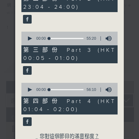
minutes,
個晚上播放粵曲，以地方語言介紹京劇、潮劇、越劇
網上直播完畢稍後提供節目重溫。 Archive
23:04 - 24:00)
19
5.「歌衫舞扇」
seconds
等；務求以同一語言介紹同一劇種，望能令廣大聽眾
will be available after live webcast
由 梅清麗 主唱
有更親切的感受。
1
0
seconds
00:00
55:20
節目時間：0100-0200
of
節目名稱：百花齊放
55
第三部份 Part 3 (HKT
minutes,
節目主持：蘇翁、陳婉紅
00:05 - 01:00)
20
seconds
重溫
CATCHUP
「崑腔粵曲(二)」
0
07 - 08
2026
seconds
00:00
56:10
of
56
第四部份 Part 4 (HKT
minutes,
01:04 - 02:00)
10
seconds
09/08/2026
節目內容
您對這個節目的滿意程度？