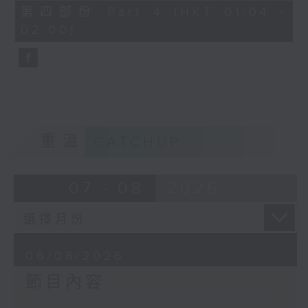
由 譚家寶 主唱
56
第四部份 Part 4 (HKT 01:04 -
minutes,
02:00)
9
seconds
節目時間：0100-0200
節目名稱：潮劇欣賞
節目主持：紅萍
重溫
CATCHUP
「珍珠塔(三)」
07 - 08
2026
由 陳蘭、雪娟、廣玉 主唱
06/08/2026
節目內容