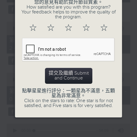
seconds
您的意見有助於提升節目質素。
3.「憐香惹恨」
How satisfied are you with this program?
Your feedback helps to improve the quality of
由 梁瑛 主唱
the program.
0
☆
☆
☆
☆
☆
seconds
00:00
56:20
of
56
第二部份 Part 2 (HKT 23:04 -
minutes,
4.「七步成詩」
24:00)
20
seconds
由 葉丹青、葉幼琪 主唱
提交及繼續 Submit
0
and Continue
seconds
00:00
55:09
of
5.「雪嶺風雲會之亂世親仇」
55
第三部份 Part 3 (HKT 00:05 -
點擊星星進行評分：一顆星為不滿意，五顆
minutes,
星為非常滿意。
由 李龍、尹飛燕 主唱
01:00)
9
Click on the stars to rate: One star is for not
seconds
satisfied, and Five stars is for very satisfied.
0
6.「不堪回首話當年」
seconds
00:00
56:09
of