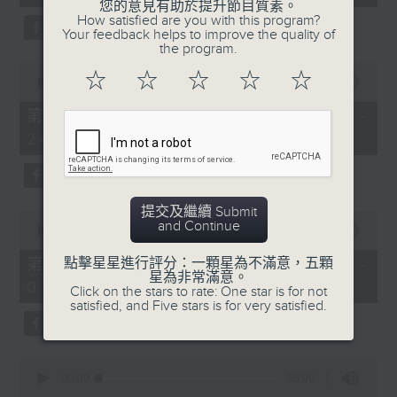
seconds
您的意見有助於提升節目質素。
3.「相望不相親」
How satisfied are you with this program?
Your feedback helps to improve the quality of
由 何非凡、羅艷卿 主唱
the program.
7. 「廣州一婦人」
0
由 錢大叔、羅慕蘭 主唱
☆
☆
☆
☆
☆
seconds
00:00
56:09
of
56
第二部份 Part 2 (HKT 23:04 -
minutes,
4.「織女悲歌」
24:00)
9
seconds
8. 「妲己」
由 盧秋萍 主唱
由 甘國衛、許蓓 主唱
提交及繼續 Submit
0
and Continue
seconds
00:00
55:19
of
5.「唐宮驚艷」
55
第三部份 Part 3 (HKT 00:05 -
點擊星星進行評分：一顆星為不滿意，五顆
minutes,
星為非常滿意。
由 何華棧、尹飛燕 主唱
01:00)
19
Click on the stars to rate: One star is for not
seconds
satisfied, and Five stars is for very satisfied.
0
6.「桂枝寫狀」
seconds
00:00
56:09
of