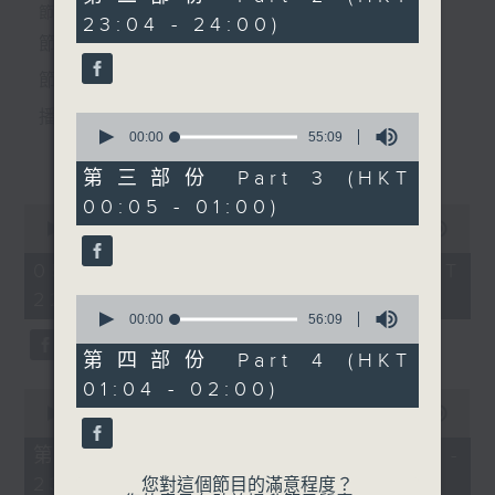
會」
minutes,
個晚上播放粵曲，以地方語言介紹京劇、潮劇、越劇
節目時間：2235-0100
23:04 - 24:00)
10
由 蓋鳴暉、吳美英、鄧美玲
seconds
節目名稱：粵曲欣賞
等；務求以同一語言介紹同一劇種，望能令廣大聽眾
主唱
節目主持：黃可柔
有更親切的感受。
播放曲目：
0
seconds
00:00
55:09
更多...
of
4. 「南宋飛虎將」
55
第三部份 Part 3 (HKT
minutes,
由 李龍、謝雪心 主唱
00:05 - 01:00)
9
0
seconds
1.「一曲難忘」
seconds
00:00
3:12:00
of
由 徐柳仙 主唱
3
05/08/2026 - 足本 Full (HKT
hours,
22:35 - 02:00)
5. 「一段情」
12
0
minutes,
seconds
00:00
56:09
由 鄭天佑 主唱
0
of
seconds
56
第四部份 Part 4 (HKT
2.「慈母淚」
minutes,
01:04 - 02:00)
9
0
由 麥炳榮、上海妹 主唱
seconds
seconds
00:00
25:00
6. 「酬柬」
of
25
第一部份 Part 1 (HKT 22:35 -
由 盧家煌、梁碧玉 主唱
minutes,
23:00)
0
您對這個節目的滿意程度？