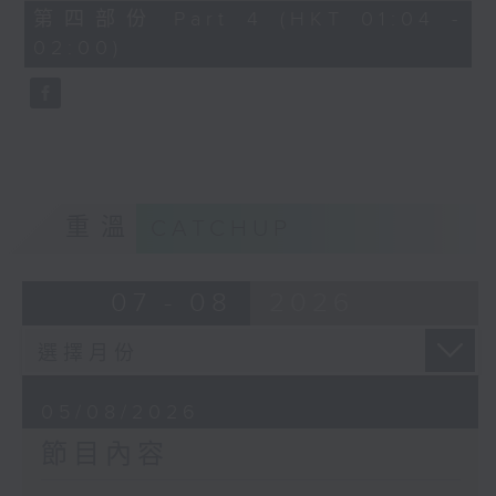
由 馬師曾、紅線女 主唱
56
第四部份 Part 4 (HKT 01:04 -
minutes,
02:00)
9
seconds
節目時間：0100-0200
節目名稱：潮劇欣賞
節目主持：紅萍
重溫
CATCHUP
「珍珠塔(二)」
07 - 08
2026
由 陳蘭、雪娟、廣玉 主唱
05/08/2026
節目內容