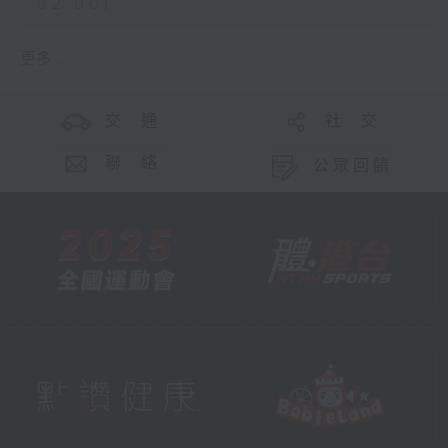
02:00)
更多 ...
交 通
社 交
聯 絡
公眾回饋