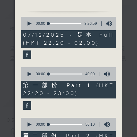
節目名稱：粵曲欣賞
簡介
GIST
節目主持：丁家湘
0
播放曲目：
seconds
00:00
3:26:59
播 出 時 間 ：
of
3
07/12/2025 - 足本 Full
hours,
(HKT 22:20 - 02:00)
26
minutes,
星 期 一 至 五 ： 晚 上 十 時 三 十 五 分 至 凌 晨 二 時
1. 「胭脂井」
59
seconds
由 鄧碧雲、關佩英 主唱
星期六、日及公眾假期：晚 上 十 時 二十 分 至 凌 晨
二 時
0
seconds
00:00
40:00
更多...
of
40
第一部份 Part 1 (HKT
2. 「楊梅爭寵」
minutes,
主 持 ：林瑋婷、龍玉聲、御玲瓏、丁家湘、藍煒婷、
22:20 - 23:00)
0
由 林家聲、鄭幗寶、譚詠
seconds
最新
黃可柔、馬崇恩、蕭桐、陳婉紅、紅萍、林玉琴、陳
LATEST
秋 主唱
箋
0
05/08/2026
seconds
00:00
56:10
為顧及平日需要上班的聽眾，《戲曲之夜》安排在每
of
節目內容
3. 「花田八喜之扮美、私
56
第二部份 Part 2 (HKT