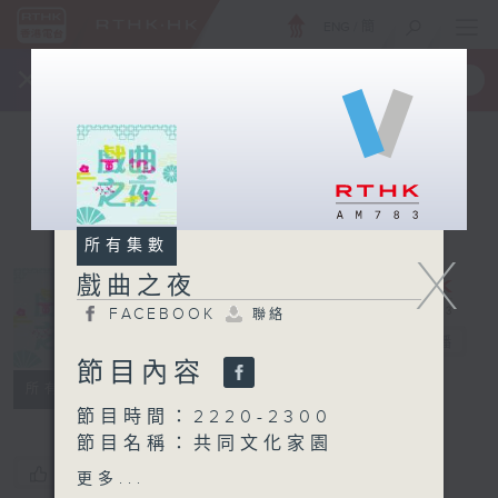
ENG
/
簡
×
全新 RTHK On The Go
取得
一手掌握 RTHK 電台、電視節目
所有集數
X
戲曲之夜
FACEBOOK
聯絡
戲曲之夜
電台直播
節目內容
FACEBOOK
聯絡
所有集數
節目時間：2220-2300
節目名稱：共同文化家園
您喜歡這個節目嗎?
更多...
節目時間：2300-0200