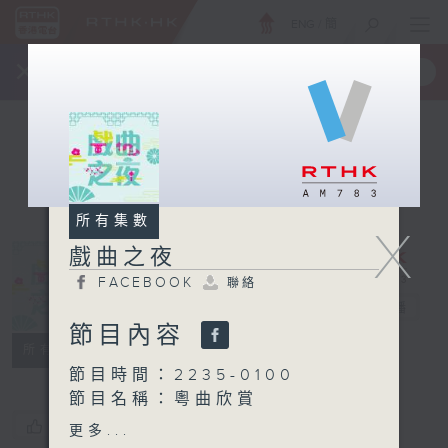
ENG
/
簡
×
全新 RTHK On The Go
取得
一手掌握 RTHK 電台、電視節目
所有集數
X
戲曲之夜
FACEBOOK
聯絡
戲曲之夜
電台直播
節目內容
FACEBOOK
聯絡
所有集數
節目時間：2235-0100
節目名稱：粵曲欣賞
節目主持：藍煒婷
您喜歡這個節目嗎?
更多...
播放曲目：