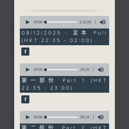
簡介
GIST
0
1. 「月鏡重圓之破鏡盟心」
seconds
00:00
3:12:00
播 出 時 間 ：
of
由 甘國衛、胡美儀 主唱
3
08/12/2025 - 足本 Full
hours,
(HKT 22:35 - 02:00)
12
minutes,
星 期 一 至 五 ： 晚 上 十 時 三 十 五 分 至 凌 晨 二 時
2.「一味靠追」
0
seconds
由 陳良忠、鄭幗寶 主唱
星期六、日及公眾假期：晚 上 十 時 二十 分 至 凌 晨
二 時
0
seconds
00:00
25:10
更多...
of
3.「高山流水會知音」
25
第一部份 Part 1 (HKT
由 龍貫天、丁凡 主唱
minutes,
主 持 ：林瑋婷、龍玉聲、御玲瓏、丁家湘、藍煒婷、
22:35 - 23:00)
10
seconds
最新
黃可柔、馬崇恩、蕭桐、陳婉紅、紅萍、林玉琴、陳
LATEST
箋
4.「孔雀東南飛」
由 梁之潔、梁素琴 主唱
0
05/08/2026
seconds
00:00
56:19
為顧及平日需要上班的聽眾，《戲曲之夜》安排在每
of
節目內容
56
第二部份 Part 2 (HKT