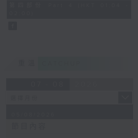
由 馬師曾、紅線女 主唱
56
第四部份 Part 4 (HKT 01:04 -
minutes,
02:00)
9
seconds
節目時間：0100-0200
節目名稱：潮劇欣賞
節目主持：紅萍
重溫
CATCHUP
「珍珠塔(二)」
07 - 08
2026
由 陳蘭、雪娟、廣玉 主唱
05/08/2026
節目內容