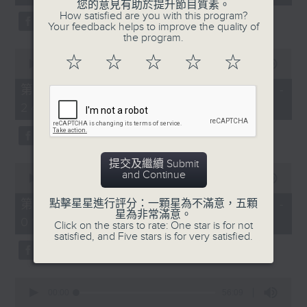
seconds
您的意見有助於提升節目質素。
3.「相望不相親」
How satisfied are you with this program?
Your feedback helps to improve the quality of
由 何非凡、羅艷卿 主唱
the program.
0
☆
☆
☆
☆
☆
seconds
00:00
56:09
of
56
第二部份 Part 2 (HKT 23:04 -
minutes,
4.「織女悲歌」
24:00)
9
seconds
由 盧秋萍 主唱
提交及繼續 Submit
0
and Continue
seconds
00:00
55:19
of
5.「唐宮驚艷」
55
第三部份 Part 3 (HKT 00:05 -
點擊星星進行評分：一顆星為不滿意，五顆
minutes,
星為非常滿意。
由 何華棧、尹飛燕 主唱
01:00)
19
Click on the stars to rate: One star is for not
seconds
satisfied, and Five stars is for very satisfied.
0
6.「桂枝寫狀」
seconds
00:00
56:09
of