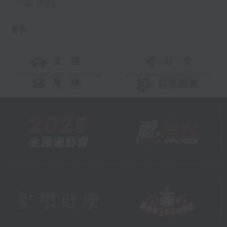
02:00)
更多 ...
交 通
社 交
聯 絡
公眾回饋