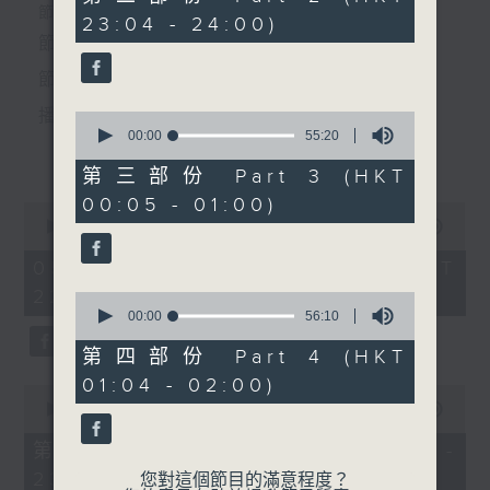
5.「潞安州」
minutes,
個晚上播放粵曲，以地方語言介紹京劇、潮劇、越劇
節目時間：2235-0100
23:04 - 24:00)
19
由 勞韻妍、任冰兒 主唱
seconds
節目名稱：粵曲欣賞
等；務求以同一語言介紹同一劇種，望能令廣大聽眾
節目主持：黃可柔
有更親切的感受。
節目時間：0100-0200
播放曲目：
0
seconds
00:00
55:20
節目名稱：百花齊放
更多...
of
節目主持：蘇翁、陳婉紅
55
第三部份 Part 3 (HKT
minutes,
00:05 - 01:00)
20
0
seconds
1.「一曲難忘」
seconds
00:00
3:12:00
「說唐小英雄：羅通，薛仁
of
由 徐柳仙 主唱
3
05/08/2026 - 足本 Full (HKT
貴」
hours,
22:35 - 02:00)
12
0
minutes,
seconds
00:00
56:10
0
of
seconds
56
第四部份 Part 4 (HKT
2.「慈母淚」
minutes,
01:04 - 02:00)
10
0
由 麥炳榮、上海妹 主唱
seconds
seconds
00:00
25:00
of
25
第一部份 Part 1 (HKT 22:35 -
minutes,
23:00)
0
您對這個節目的滿意程度？