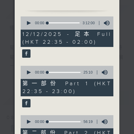
簡介
GIST
0
1. 「素馨魂」
seconds
00:00
3:12:00
播 出 時 間 ：
of
由 嚴淑芳 主唱
3
12/12/2025 - 足本 Full
hours,
(HKT 22:35 - 02:00)
12
minutes,
星 期 一 至 五 ： 晚 上 十 時 三 十 五 分 至 凌 晨 二 時
2. 「琵琶行」
0
seconds
由 新馬師曾、鄭幗寶 主
星期六、日及公眾假期：晚 上 十 時 二十 分 至 凌 晨
唱
二 時
0
seconds
00:00
25:10
更多...
of
25
第一部份 Part 1 (HKT
3. 「白蛇傳之斷橋」
minutes,
主 持 ：林瑋婷、龍玉聲、御玲瓏、丁家湘、藍煒婷、
22:35 - 23:00)
10
由 阮兆輝、李寶瑩 主唱
seconds
最新
黃可柔、馬崇恩、蕭桐、陳婉紅、紅萍、林玉琴、陳
LATEST
箋
4. 「王魁與桂英之情探」
0
08/08/2026
由 林友榮、張雪麗、陳笑
seconds
00:00
56:19
為顧及平日需要上班的聽眾，《戲曲之夜》安排在每
of
節目內容
燕、沈耀雄、劉一帆、龍翔劇
56
第二部份 Part 2 (HKT