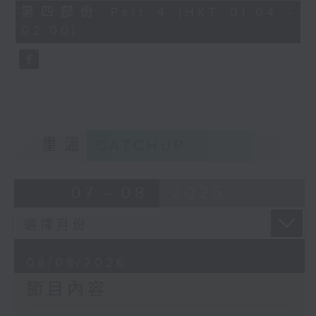
「花為媒(二)」
56
第四部份 Part 4 (HKT 01:04 -
minutes,
由 周雅琴、楊文蔚、 朱祝芬、傅頌
02:00)
10
seconds
英 主唱
重溫
CATCHUP
07 - 08
2026
08/08/2026
節目內容