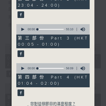
團 主唱
minutes,
個晚上播放粵曲，以地方語言介紹京劇、潮劇、越劇
節目時間：2220-0100
23:04 - 24:00)
19
seconds
節目名稱：粵曲欣賞
等；務求以同一語言介紹同一劇種，望能令廣大聽眾
節目主持：龍玉聲
有更親切的感受。
節目時間：0100-0200
節目名稱：越劇欣賞
播放曲目：
0
seconds
00:00
55:10
節目主持：陳箋
更多...
of
55
第三部份 Part 3 (HKT
minutes,
00:05 - 01:00)
10
0
「血手印(一)」
seconds
1. 「潞安州」
seconds
00:00
3:27:00
由 畢春芳、戚雅仙、陳金
of
由 彭熾權、鄭培英 主唱
3
08/08/2026 - 足本 Full (HKT
蓮、魏蘭芳 主唱
hours,
22:20 - 02:00)
27
0
minutes,
seconds
00:00
56:09
0
of
seconds
56
第四部份 Part 4 (HKT
2. 「潘生會妙嫦」
minutes,
01:04 - 02:00)
9
0
由 文千歲、盧秋萍 主唱
seconds
seconds
00:00
40:00
of
40
第一部份 Part 1 (HKT 22:20 -
minutes,
23:00)
0
您對這個節目的滿意程度？