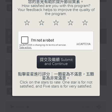
seconds
您的意見有助於提升節目質素。
3. 「花蕊夫人之去國題詞、刧後描容」
How satisfied are you with this program?
Your feedback helps to improve the quality of
由 龍貫天、甄秀儀 主唱
the program.
0
☆
☆
☆
☆
☆
seconds
00:00
56:09
of
56
第二部份 Part 2 (HKT 23:04 -
minutes,
4. 「血染海棠紅」
24:00)
9
seconds
由 麥炳榮、鄭幗寶 主唱
提交及繼續 Submit
0
and Continue
seconds
00:00
55:20
of
節目時間：0100-0200
55
第三部份 Part 3 (HKT 00:05 -
點擊星星進行評分：一顆星為不滿意，五顆
minutes,
星為非常滿意。
節目名稱：越劇欣賞
01:00)
20
Click on the stars to rate: One star is for not
seconds
satisfied, and Five stars is for very satisfied.
節目主持：陳箋
0
seconds
00:00
56:10
of