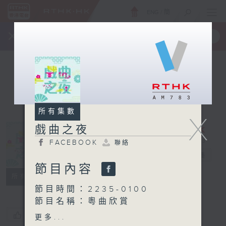
ENG
/
簡
×
全新 RTHK On The Go
取得
一手掌握 RTHK 電台、電視節目
所有集數
X
戲曲之夜
FACEBOOK
聯絡
戲曲之夜
電台直播
節目內容
FACEBOOK
聯絡
所有集數
節目時間：2235-0100
節目名稱：粵曲欣賞
節目主持：林瑋婷
您喜歡這個節目嗎?
更多...
播放曲目：