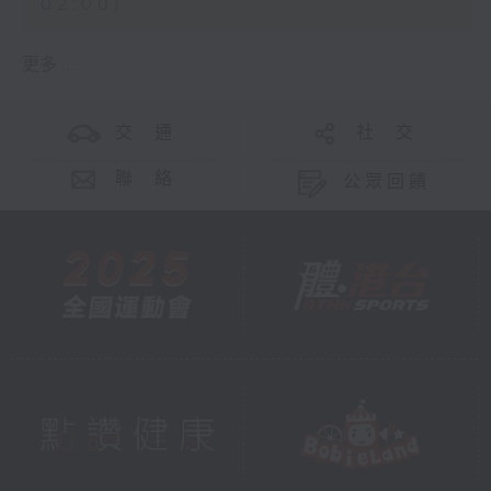
02:00)
更多 ...
交 通
社 交
聯 絡
公眾回饋