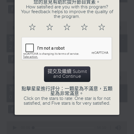
seconds
您的意見有助於提升節目質素。
How satisfied are you with this program?
Your feedback helps to improve the quality of
the program.
4. 「怕聽銷魂曲」
0
☆
☆
☆
☆
☆
由 劉善初、伍木蘭 主唱
seconds
00:00
56:10
of
56
第二部份 Part 2 (HKT 23:04 -
minutes,
24:00)
10
5. 「高君保私探營房」
seconds
由 阮兆輝、陳好逑 主唱
提交及繼續 Submit
0
and Continue
6. 「唐宮艷史之華清池」
seconds
00:00
55:19
of
由 王超群、雷桂開 主唱
55
第三部份 Part 3 (HKT 00:05 -
點擊星星進行評分：一顆星為不滿意，五顆
minutes,
星為非常滿意。
01:00)
19
Click on the stars to rate: One star is for not
seconds
satisfied, and Five stars is for very satisfied.
7. 「刁鳳狂龍」
由 鄧偉凡、曾雲飛、鍾麗蓉、小甘羅、新麥
炳榮 主唱
0
seconds
00:00
56:10
of