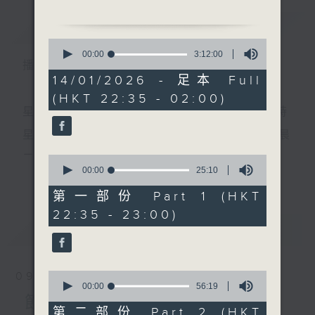
簡介
GIST
0
1.「花開錦帳三春艷」
seconds
00:00
3:12:00
播 出 時 間 ：
of
由 張月兒 主唱
3
14/01/2026 - 足本 Full
hours,
(HKT 22:35 - 02:00)
12
minutes,
星 期 一 至 五 ： 晚 上 十 時 三 十 五 分 至 凌 晨 二 時
2.「搜書院之書院訴情」
0
seconds
由 文千歲、鍾麗蓉 主唱
星期六、日及公眾假期：晚 上 十 時 二十 分 至 凌 晨
二 時
0
seconds
00:00
25:10
更多...
of
3.「百戰榮歸迎彩鳳之鳳閣爭
25
第一部份 Part 1 (HKT
鋒」
minutes,
主 持 ：林瑋婷、龍玉聲、御玲瓏、丁家湘、藍煒婷、
22:35 - 23:00)
10
由 龍貫天、尹嘉星 主唱
seconds
最新
黃可柔、馬崇恩、蕭桐、陳婉紅、紅萍、林玉琴、陳
LATEST
箋
4.「釵頭鳳之唐琬傷別」
0
09/08/2026
由 新劍郎、鄧美玲 主唱
seconds
00:00
56:19
為顧及平日需要上班的聽眾，《戲曲之夜》安排在每
of
節目內容
56
第二部份 Part 2 (HKT