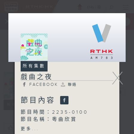
ENG
/
簡
×
全新 RTHK On The Go
取得
一手掌握 RTHK 電台、電視節目
所有集數
X
戲曲之夜
FACEBOOK
聯絡
戲曲之夜
電台直播
節目內容
FACEBOOK
聯絡
所有集數
節目時間：2235-0100
節目名稱：粵曲欣賞
節目主持：御玲瓏
您喜歡這個節目嗎?
更多...
播放曲目：