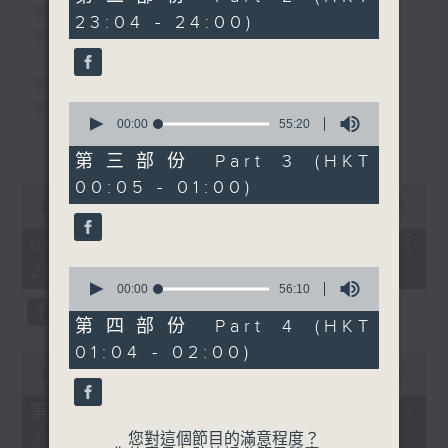
minutes,
個晚上播放粵曲，以地方語言介紹京劇、潮劇、越劇
節目時間：2220-2300
23:04 - 24:00)
19
5.「唐明皇夜訪梅妃」
節目名稱：共同文化家園
seconds
等；務求以同一語言介紹同一劇種，望能令廣大聽眾
由 鄧碧雲、李寶瑩 主唱
有更親切的感受。
節目時間：2300-0200
0
節目名稱：粵曲欣賞
seconds
00:00
55:20
節目時間：0100-0200
節目主持：丁家湘
更多...
of
節目名稱：潮劇欣賞
55
播放曲目：
第三部份 Part 3 (HKT
minutes,
節目主持：紅萍
00:05 - 01:00)
20
0
seconds
seconds
00:00
3:27:00
of
1. 「萬惡淫為首之乞食」
3
09/08/2026 - 足本 Full (HKT
「嚴蘭貞打破玉花瓶(二)」
由 新馬師曾、吳君麗 主唱
hours,
22:20 - 02:00)
由 鄭健英、陳文炎、林舜
27
0
minutes,
seconds
00:00
56:10
卿、李義鵬 主唱
0
of
seconds
56
2. 「糟糠情盟心」
第四部份 Part 4 (HKT
minutes,
由 羅家英、汪明荃 主唱
01:04 - 02:00)
10
0
seconds
seconds
00:00
40:00
of
40
第一部份 Part 1 (HKT 22:20 -
3. 「佳期如夢」
minutes,
23:00)
0
您對這個節目的滿意程度？
由 梁麗 主唱