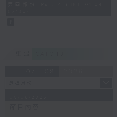
由 譚家寶 主唱
56
第四部份 Part 4 (HKT 01:04 -
minutes,
02:00)
9
seconds
節目時間：0100-0200
節目名稱：潮劇欣賞
節目主持：紅萍
重溫
CATCHUP
「珍珠塔(三)」
07 - 08
2026
由 陳蘭、雪娟、廣玉 主唱
06/08/2026
節目內容