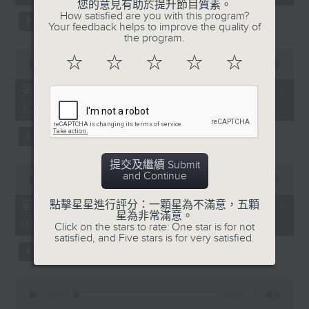
seconds
您的意見有助於提升節目質素。
3.「憐香惹恨」
How satisfied are you with this program?
Your feedback helps to improve the quality of
由 梁瑛 主唱
the program.
0
☆
☆
☆
☆
☆
seconds
00:00
56:20
of
56
第二部份 Part 2 (HKT 23:04 -
minutes,
4.「七步成詩」
24:00)
20
seconds
由 葉丹青、葉幼琪 主唱
提交及繼續 Submit
0
and Continue
seconds
00:00
55:09
of
5.「雪嶺風雲會之亂世親仇」
55
第三部份 Part 3 (HKT 00:05 -
點擊星星進行評分：一顆星為不滿意，五顆
minutes,
星為非常滿意。
由 李龍、尹飛燕 主唱
01:00)
9
Click on the stars to rate: One star is for not
seconds
satisfied, and Five stars is for very satisfied.
0
6.「不堪回首話當年」
seconds
00:00
56:09
of