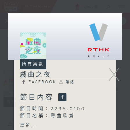
ENG
/
簡
×
全新 RTHK On The Go
取得
一手掌握 RTHK 電台、電視節目
所有集數
X
戲曲之夜
FACEBOOK
聯絡
戲曲之夜
電台直播
節目內容
FACEBOOK
聯絡
所有集數
節目時間：2235-0100
節目名稱：粵曲欣賞
節目主持：林瑋婷
您喜歡這個節目嗎?
更多...
播放曲目：