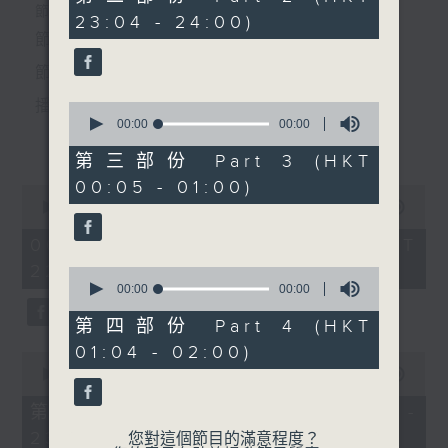
由 金釆風、金美芳、吳天
seconds
個晚上播放粵曲，以地方語言介紹京劇、潮劇、越劇
節目時間：2235-0100
23:04 - 24:00)
芳、張秋萍 主唱
節目名稱：粵曲欣賞
等；務求以同一語言介紹同一劇種，望能令廣大聽眾
節目主持：丁家湘
有更親切的感受。
播放曲目：
0
seconds
00:00
00:00
更多...
of
0
第三部份 Part 3 (HKT
seconds
00:05 - 01:00)
0
1.「蛇頭苗」
seconds
00:00
3:11:59
of
由 紅線女、彭熾權 主唱
3
06/08/2026 - 足本 Full (HKT
hours,
22:35 - 02:00)
11
0
minutes,
seconds
00:00
00:00
59
of
seconds
0
第四部份 Part 4 (HKT
2.「情醉王大儒之供狀」
seconds
01:04 - 02:00)
0
由 林家聲、林錦堂、藍天佑 主唱
seconds
00:00
25:10
of
25
第一部份 Part 1 (HKT 22:35 -
minutes,
23:00)
10
您對這個節目的滿意程度？