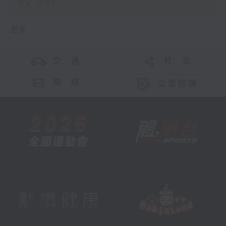
02:00)
更多 ...
交 通
社 交
聯 絡
公眾回饋