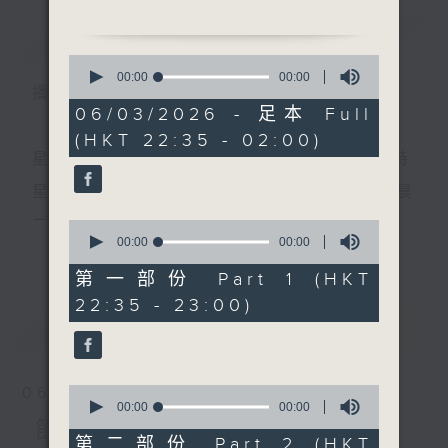
1. 「女兒愁」
簡介
GIST
由 白雪仙 主唱
0
seconds
00:00
3:11:59
播 出 時 間 ：
of
2. 「文成公主雪中情」
3
06/03/2026 - 足本 Full
由 梁漢威、蔣文端 主唱
hours,
(HKT 22:35 - 02:00)
11
minutes,
星 期 一 至 五 ： 晚 上 十 時 三 十 五 分 至 凌 晨 二 時
3. 「庵堂認母」
59
seconds
由 勞韻妍、何楚雲、謝蘊
星期六、日及公眾假期：晚 上 十 時 二十 分 至 凌 晨
儀、香港電台龍翔劇團 主唱
二 時
0
seconds
00:00
25:10
更多...
of
4. 「唐明皇與楊貴妃之夢
25
第一部份 Part 1 (HKT
會」
minutes,
主 持 ：林瑋婷、龍玉聲、御玲瓏、丁家湘、藍煒婷、
22:35 - 23:00)
10
由 文千歲、吳君麗 主唱
seconds
最新
黃可柔、馬崇恩、蕭桐、陳婉紅、紅萍、林玉琴、陳
LATEST
箋
節目時間：0100-0200
節目名稱：越劇欣賞
0
06/08/2026
節目主持：陳箋
seconds
00:00
00:00
為顧及平日需要上班的聽眾，《戲曲之夜》安排在每
of
節目內容
「彩樓記(四)」
0
第二部份 Part 2 (HKT