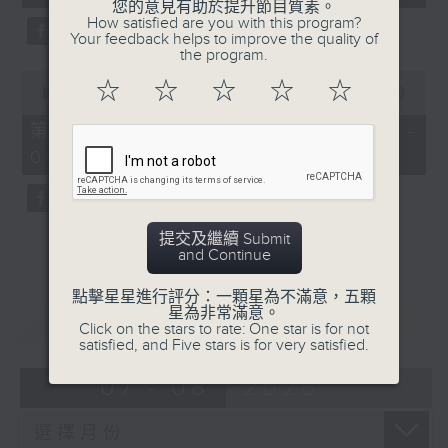
seconds
您的意見有助於提升節目質素。
3. 「花蕊夫人之去國題詞、刧後描容」
How satisfied are you with this program?
Your feedback helps to improve the quality of
由 龍貫天、甄秀儀 主唱
the program.
0
☆
☆
☆
☆
☆
seconds
00:00
55:00
of
55
第三部份 Part 3 (HKT 00:05 -
minutes,
4. 「血染海棠紅」
01:00)
0
seconds
由 麥炳榮、鄭幗寶 主唱
提交及繼續 Submit
and Continue
節目時間：0100-0200
點擊星星進行評分：一顆星為不滿意，五顆
星為非常滿意。
重溫
CATCHUP
節目名稱：越劇欣賞
Click on the stars to rate: One star is for not
satisfied, and Five stars is for very satisfied.
節目主持：陳箋
07 - 08
2026