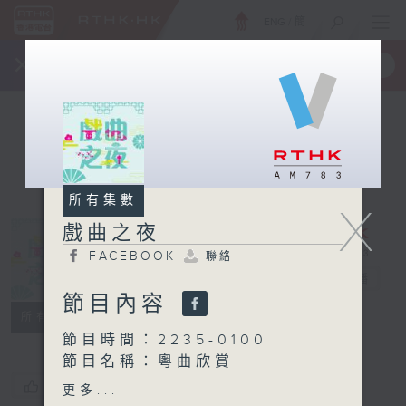
ENG
/
簡
×
全新 RTHK On The Go
取得
一手掌握 RTHK 電台、電視節目
所有集數
X
戲曲之夜
FACEBOOK
聯絡
戲曲之夜
電台直播
節目內容
FACEBOOK
聯絡
所有集數
節目時間：2235-0100
節目名稱：粵曲欣賞
節目主持：黃可柔
您喜歡這個節目嗎?
更多...
播放曲目：