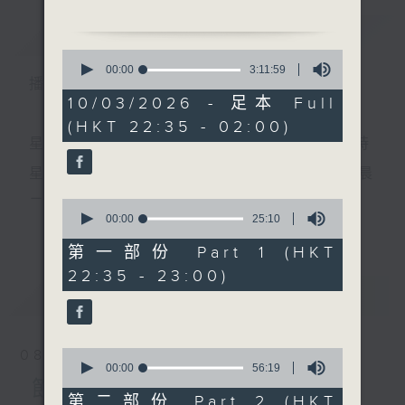
簡介
GIST
1.「周郎戲小喬」
0
由 張月兒、羅慕蘭 主唱
seconds
00:00
3:11:59
播 出 時 間 ：
of
3
10/03/2026 - 足本 Full
2.「心想事成」
hours,
(HKT 22:35 - 02:00)
11
由 杜煥 主唱
minutes,
星 期 一 至 五 ： 晚 上 十 時 三 十 五 分 至 凌 晨 二 時
59
seconds
3.「畫中仙」
星期六、日及公眾假期：晚 上 十 時 二十 分 至 凌 晨
由 梁天雁、陳鳳仙 主唱
二 時
0
seconds
00:00
25:10
更多...
of
4.「紅樓夢之試玉」
25
第一部份 Part 1 (HKT
由 文千歲、尹飛燕 主唱
minutes,
主 持 ：林瑋婷、龍玉聲、御玲瓏、丁家湘、藍煒婷、
22:35 - 23:00)
10
seconds
最新
黃可柔、馬崇恩、蕭桐、陳婉紅、紅萍、林玉琴、陳
LATEST
5.「妃子笑」
箋
由 梁耀安、郭鳳女 主唱
0
08/08/2026
6.「大少蝦」
seconds
00:00
56:19
為顧及平日需要上班的聽眾，《戲曲之夜》安排在每
of
節目內容
由 梁醒波、李香琴 主唱
56
第二部份 Part 2 (HKT