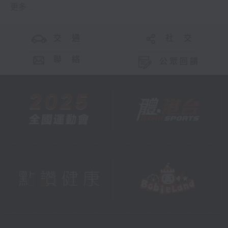
更多 ...
交 通
社 交
聯 絡
公眾回饋