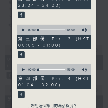
minutes,
個晚上播放粵曲，以地方語言介紹京劇、潮劇、越劇
節目時間：2220-0100
23:04 - 24:00)
19
節目時間：0100-0200
seconds
節目名稱：粵曲欣賞
等；務求以同一語言介紹同一劇種，望能令廣大聽眾
節目名稱：京劇欣賞
節目主持：龍玉聲
有更親切的感受。
節目主持：陳婉紅
播放曲目：
0
seconds
00:00
55:09
「狀元媒(四)」
更多...
of
由 中國京劇院一團、楊春
55
第三部份 Part 3 (HKT
minutes,
霞、馮志孝、李寶春 主唱
00:05 - 01:00)
9
0
seconds
1. 「潞安州」
seconds
00:00
39:59
of
由 彭熾權、鄭培英 主唱
39
08/08/2026 - 第一部份 Part 1
minutes,
(HKT 22:20 - 23:00)
59
0
seconds
seconds
00:00
56:09
of
56
第四部份 Part 4 (HKT
2. 「潘生會妙嫦」
minutes,
01:04 - 02:00)
9
0
由 文千歲、盧秋萍 主唱
seconds
seconds
00:00
56:00
of
56
第二部份 Part 2 (HKT 23:04 -
minutes,
24:00)
0
您對這個節目的滿意程度？