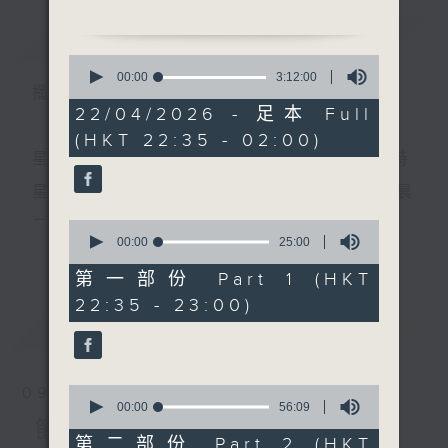
簡介
GIST
0
1.「長安市上酒家眠」
seconds
00:00
3:12:00
播 出 時 間 ：
of
由 徐柳仙 主唱
3
22/04/2026 - 足本 Full
hours,
(HKT 22:35 - 02:00)
12
minutes,
星 期 一 至 五 ： 晚 上 十 時 三 十 五 分 至 凌 晨 二 時
2.「林黛玉」
0
seconds
由 冼劍麗 主唱
星期六、日及公眾假期：晚 上 十 時 二十 分 至 凌 晨
二 時
0
seconds
00:00
25:00
更多...
of
3.「情俠鬧璇宮之宮中訴情」
25
第一部份 Part 1 (HKT
由 蓋鳴暉、吳美英 主唱
minutes,
主 持 ：林瑋婷、龍玉聲、御玲瓏、丁家湘、藍煒婷、
22:35 - 23:00)
0
seconds
最新
黃可柔、馬崇恩、蕭桐、陳婉紅、紅萍、林玉琴、陳
LATEST
箋
4.「花蕊夫人之劫後描容」
由 蔣文端、葉幼琪 主唱
0
09/08/2026
seconds
00:00
56:09
為顧及平日需要上班的聽眾，《戲曲之夜》安排在每
of
節目內容
56
第二部份 Part 2 (HKT