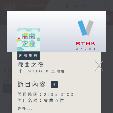
ENG
/
簡
×
全新 RTHK On The Go
取得
一手掌握 RTHK 電台、電視節目
所有集數
X
戲曲之夜
FACEBOOK
聯絡
戲曲之夜
電台直播
節目內容
FACEBOOK
聯絡
所有集數
節目時間：2235-0100
節目名稱：粵曲欣賞
節目主持：御玲瓏
您喜歡這個節目嗎?
更多...
播放曲目：