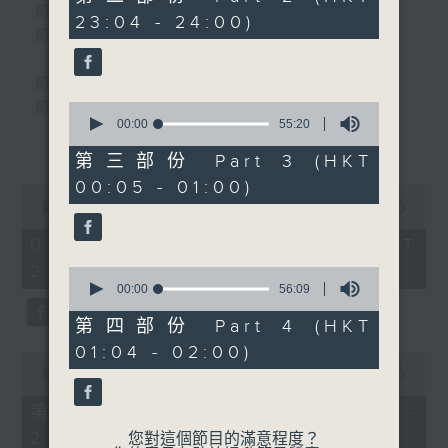
5.「陳世美不認妻」
minutes,
個晚上播放粵曲，以地方語言介紹京劇、潮劇、越劇
節目時間：2220-2300
23:04 - 24:00)
9
由 張寶強 白鳳瑛 主唱
節目名稱：共同文化家園
seconds
等；務求以同一語言介紹同一劇種，望能令廣大聽眾
有更親切的感受。
節目時間：2300-0200
節目時間：0100-0200
0
節目名稱：粵曲欣賞
seconds
00:00
55:20
節目名稱：潮劇欣賞
節目主持：丁家湘
更多...
of
節目主持：紅萍
55
播放曲目：
第三部份 Part 3 (HKT
minutes,
00:05 - 01:00)
20
0
seconds
seconds
00:00
3:27:00
「春香傳(二)」
of
1. 「萬惡淫為首之乞食」
3
09/08/2026 - 足本 Full (HKT
由 吳玲兒、何麗芳、張怡
由 新馬師曾、吳君麗 主唱
hours,
22:20 - 02:00)
凰、朱楚珍 主唱
27
0
minutes,
seconds
00:00
56:09
0
of
seconds
56
2. 「糟糠情盟心」
第四部份 Part 4 (HKT
minutes,
由 羅家英、汪明荃 主唱
01:04 - 02:00)
9
0
seconds
seconds
00:00
40:00
of
40
第一部份 Part 1 (HKT 22:20 -
3. 「佳期如夢」
minutes,
23:00)
0
您對這個節目的滿意程度？
由 梁麗 主唱