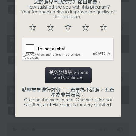
seconds
您的意見有助於提升節目質素。
How satisfied are you with this program?
Your feedback helps to improve the quality of
the program.
4. 「怕聽銷魂曲」
0
☆
☆
☆
☆
☆
由 劉善初、伍木蘭 主唱
seconds
00:00
56:10
of
56
第二部份 Part 2 (HKT 23:04 -
minutes,
24:00)
10
5. 「高君保私探營房」
seconds
由 阮兆輝、陳好逑 主唱
提交及繼續 Submit
0
and Continue
6. 「唐宮艷史之華清池」
seconds
00:00
55:19
of
由 王超群、雷桂開 主唱
55
第三部份 Part 3 (HKT 00:05 -
點擊星星進行評分：一顆星為不滿意，五顆
minutes,
星為非常滿意。
01:00)
19
Click on the stars to rate: One star is for not
seconds
satisfied, and Five stars is for very satisfied.
7. 「刁鳳狂龍」
由 鄧偉凡、曾雲飛、鍾麗蓉、小甘羅、新麥
炳榮 主唱
0
seconds
00:00
56:10
of