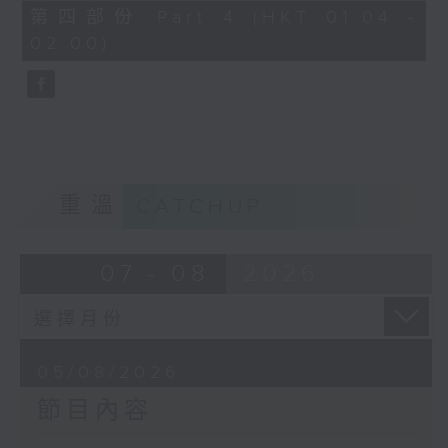
由 馬師曾、紅線女 主唱
56
第四部份 Part 4 (HKT 01:04 -
minutes,
02:00)
9
seconds
節目時間：0100-0200
節目名稱：潮劇欣賞
節目主持：紅萍
重溫
CATCHUP
「珍珠塔(二)」
07 - 08
2026
由 陳蘭、雪娟、廣玉 主唱
05/08/2026
節目內容