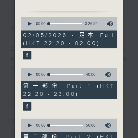
1. 「三盜九龍杯」
簡介
GIST
由 陳錦棠、白楊 主唱
0
2. 「六月飛霜」
seconds
00:00
3:26:59
播 出 時 間 ：
of
由 文千歲、李寶瑩 主唱
3
02/05/2026 - 足本 Full
3. 「風流天子」
hours,
(HKT 22:20 - 02:00)
26
由 新馬師曾、崔妙芝 主唱
minutes,
星 期 一 至 五 ： 晚 上 十 時 三 十 五 分 至 凌 晨 二 時
4. 「小白菜與楊乃武之別
59
seconds
訣」
星期六、日及公眾假期：晚 上 十 時 二十 分 至 凌 晨
由 梁樹根、劉玉琴 主唱
二 時
0
5. 「紅樓夢之幻覺離恨天」
seconds
00:00
40:00
更多...
of
由 蓋鳴暉、吳美英 主唱
40
第一部份 Part 1 (HKT
節目時間：0100-0200
minutes,
主 持 ：林瑋婷、龍玉聲、御玲瓏、丁家湘、藍煒婷、
22:20 - 23:00)
0
節目名稱：越劇欣賞
seconds
最新
黃可柔、馬崇恩、蕭桐、陳婉紅、紅萍、林玉琴、陳
LATEST
節目主持：陳箋
箋
1.「相思曲(下)」
由 方雪雯、洪瑛、 董柯娣、
0
05/08/2026
陳輝玲 主唱
seconds
00:00
56:00
為顧及平日需要上班的聽眾，《戲曲之夜》安排在每
of
節目內容
2.「賴婚」
56
第二部份 Part 2 (HKT