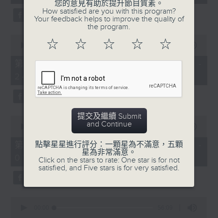
seconds
您的意見有助於提升節目質素。
3.「相望不相親」
How satisfied are you with this program?
Your feedback helps to improve the quality of
由 何非凡、羅艷卿 主唱
the program.
0
☆
☆
☆
☆
☆
seconds
00:00
56:09
of
56
第二部份 Part 2 (HKT 23:04 -
minutes,
4.「織女悲歌」
24:00)
9
seconds
由 盧秋萍 主唱
提交及繼續 Submit
0
and Continue
seconds
00:00
55:19
of
5.「唐宮驚艷」
55
第三部份 Part 3 (HKT 00:05 -
點擊星星進行評分：一顆星為不滿意，五顆
minutes,
星為非常滿意。
由 何華棧、尹飛燕 主唱
01:00)
19
Click on the stars to rate: One star is for not
seconds
satisfied, and Five stars is for very satisfied.
0
6.「桂枝寫狀」
seconds
00:00
56:09
of