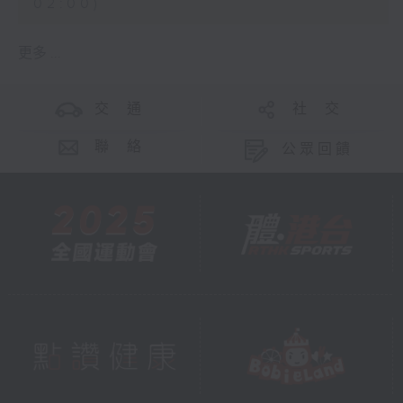
02:00)
更多 ...
交 通
社 交
聯 絡
公眾回饋