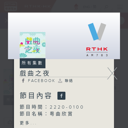
ENG
/
簡
×
全新 RTHK On The Go
取得
一手掌握 RTHK 電台、電視節目
所有集數
X
戲曲之夜
FACEBOOK
聯絡
戲曲之夜
電台直播
節目內容
FACEBOOK
聯絡
所有集數
節目時間：2220-0100
節目名稱：粵曲欣賞
節目主持：龍玉聲
您喜歡這個節目嗎?
更多...
播放曲目：