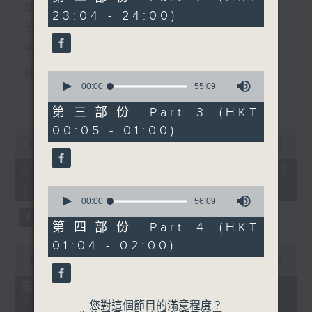
由 筱白玉梅、 傅全香 主唱
minutes,
個晚上播放粵曲，以地方語言介紹京劇、潮劇、越劇
節目時間：2235-0100
23:04 - 24:00)
0
seconds
節目名稱：粵曲欣賞
等；務求以同一語言介紹同一劇種，望能令廣大聽眾
節目主持：黃可柔
有更親切的感受。
播放曲目：
0
seconds
00:00
55:09
更多...
of
55
第三部份 Part 3 (HKT
minutes,
00:05 - 01:00)
9
0
seconds
1.「一曲難忘」
seconds
00:00
3:12:00
of
由 徐柳仙 主唱
3
05/08/2026 - 足本 Full (HKT
hours,
22:35 - 02:00)
12
0
minutes,
seconds
00:00
56:09
0
of
seconds
56
第四部份 Part 4 (HKT
2.「慈母淚」
minutes,
01:04 - 02:00)
9
0
由 麥炳榮、上海妹 主唱
seconds
seconds
00:00
25:00
of
25
第一部份 Part 1 (HKT 22:35 -
minutes,
23:00)
0
您對這個節目的滿意程度？