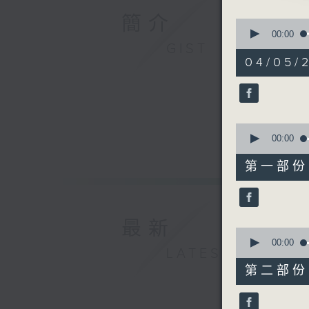
2.「落帽
簡介
0
由 尤聲普
seconds
00:00
of
GIST
3.「穆桂
3
04/05/
由 曾慧
hours,
12
4.「畫中
minutes,
由 梁天雁
0
seconds
5.「西廂
90%
0
由 梁兆明
seconds
00:00
節目時間：0
of
25
節目名稱：
第一部份 P
minutes,
節目主持：
10
seconds
「薛平貴與
90%
最新
0
seconds
00:00
LATEST
of
56
第二部份 P
minutes,
20
seconds