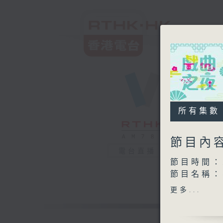
所有集數
節目內
電台直播
節目時間：2
節目名稱：
節目主持：
更多...
播放曲目：
1. 「女兒
由 白雪仙