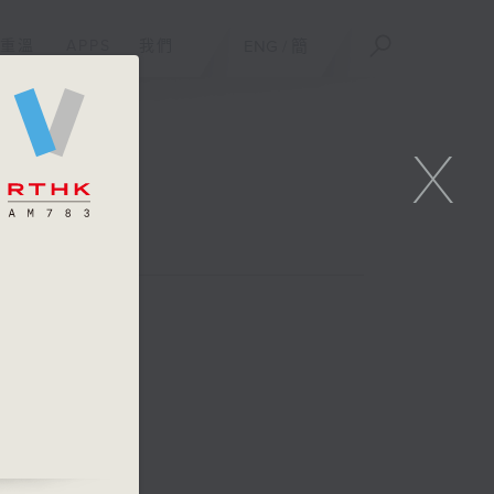
重溫
APPS
我們
ENG
/
簡
X