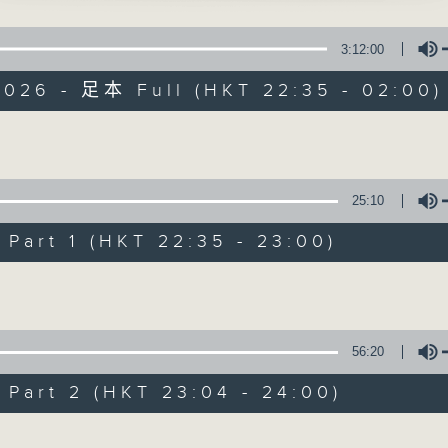
風」
星 期 一 至 五 ： 晚 上 十 時 三 十 五 分 至 凌 晨 二 時
、鄧碧雲、梁漢威、李龍、朱少坡 主唱
3:12:00
星期六、日及公眾假期：晚 上 十 時 二十 分 至 凌 晨 二 時
英巡營」
2026 - 足本 Full (HKT 22:35 - 02:00)
 主唱
主 持 ：林瑋婷、龍玉聲、御玲瓏、丁家湘、藍煒婷、黃可
仙」
、陳鳳仙 主唱
Volume
記之鶯鶯踐約」
為顧及平日需要上班的聽眾，《戲曲之夜》安排在每個晚上
、陳咏儀 主唱
求以同一語言介紹同一劇種，望能令廣大聽眾有更親切的感
25:10
100-0200
百花齊放
art 1 (HKT 22:35 - 23:00)
蘇翁、陳婉紅
08/08/2026
Volume
王寶釧(一)」
節目內容
56:20
網上直播完畢稍後提供節目重溫。 Archive will 
art 2 (HKT 23:04 - 24:00)
webcast
Volume