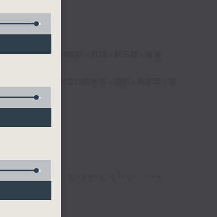
柔、馬崇恩、蕭桐、陳婉紅、紅萍、林玉琴、陳箋
播放粵曲，以地方語言介紹京劇、潮劇、越劇等；務
受。
be available after live