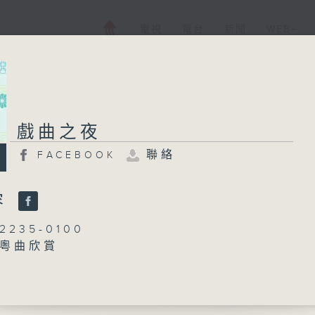
電視
電台
新聞
WEB+
戲曲之夜
戲曲之夜
聯絡
FACEBOOK
FACEBOOK
聯絡
所有集數
容
235-0100
粵曲欣賞
您喜歡這個節目嗎?
藍煒婷
播 出 時 間 ：
愁」
 主唱