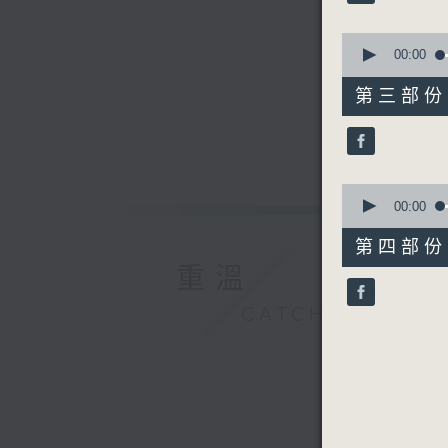
90%
0
seconds
00:00
of
55
第三部份 P
minutes,
20
seconds
90%
0
seconds
00:00
of
56
第四部份 P
minutes,
重溫
10
seconds
90%
CATCHUP