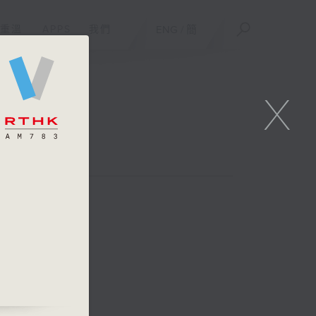
重溫
APPS
我們
ENG
/
簡
X