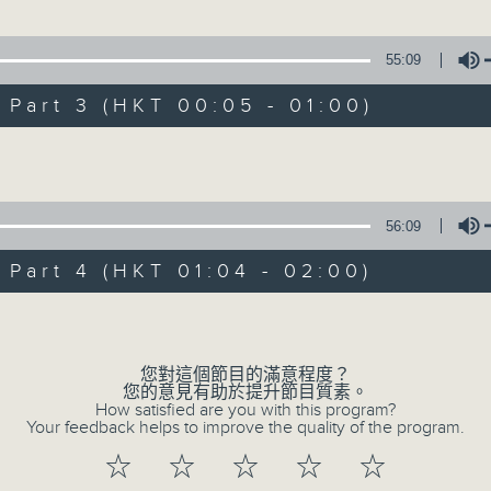
金戈」
55:09
1.「一曲難忘」
、黃金愛 主唱
art 3 (HKT 00:05 - 01:00)
由 徐柳仙 主唱
Volume
100-0200
潮劇欣賞
2.「慈母淚」
紅萍
56:09
由 麥炳榮、上海妹 主唱
art 4 (HKT 01:04 - 02:00)
(下)」
Volume
3.「相望不相親」
、葉清發、吳玲兒、黃盛典 主唱
由 何非凡、羅艷卿 主唱
您對這個節目的滿意程度？
您的意見有助於提升節目質素。
(上)」
How satisfied are you with this program?
、吳玲兒、李義鵬 主唱
Your feedback helps to improve the quality of the program.
4.「織女悲歌」
☆
☆
☆
☆
☆
由 盧秋萍 主唱