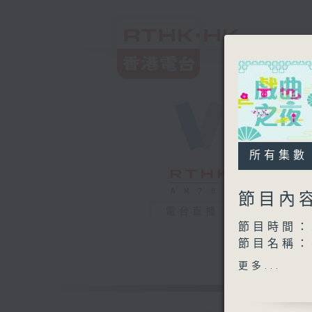
所有集數
節目內
電台直播
節目時間：2
節目名稱
節目主持：
更多...
播放曲目：