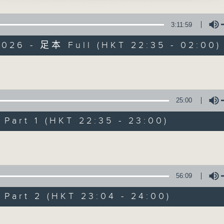
圓」
星 期 一 至 五 ： 晚 上 十 時 三 十 五 分 至 凌 晨 二 時
 主唱
3:11:59
星期六、日及公眾假期：晚 上 十 時 二十 分 至 凌 晨 二 時
2026 - 足本 Full (HKT 22:35 - 02:00)
主 持 ：林瑋婷、龍玉聲、御玲瓏、丁家湘、藍煒婷、黃可
定江山之嘆月」
、南鳳 主唱
Volume
為顧及平日需要上班的聽眾，《戲曲之夜》安排在每個晚上
求以同一語言介紹同一劇種，望能令廣大聽眾有更親切的感
25:00
綺夢」
、陳慧玲 主唱
art 1 (HKT 22:35 - 23:00)
05/08/2026
Volume
煥修書」
節目內容
 主唱
節目時間：2235-0100
56:09
節目名稱：粵曲欣賞
art 2 (HKT 23:04 - 24:00)
節目主持：黃可柔
情話」
、鄧美玲 主唱
Volume
播放曲目：