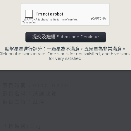
5.「唐宮驚艷」
由 何華棧、尹飛燕 主唱
提交及繼續 Submit and Continue
點擊星星進行評分：一顆星為不滿意，五顆星為非常滿意。
6.「桂枝寫狀」
lick on the stars to rate: One star is for not satisfied, and Five stars 
for very satisfied.
由 馬師曾、紅線女 主唱
節目時間：0100-0200
節目名稱：潮劇欣賞
節目主持：紅萍
「珍珠塔(二)」