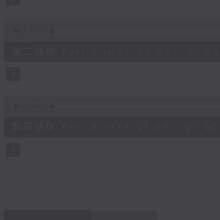
90%
0
seconds
00:00
of
55
第三部份 Part 3 (HKT 00:05 - 01:00
minutes,
19
seconds
Volume
90%
0
seconds
00:00
of
56
第四部份 Part 4 (HKT 01:04 - 02:00
minutes,
9
seconds
Volume
90%