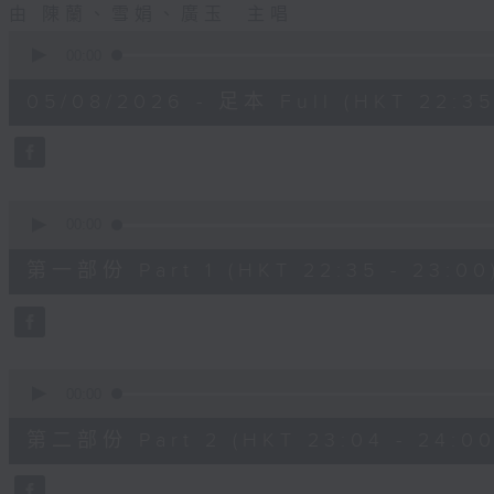
由 陳蘭、雪娟、廣玉 主唱
0
seconds
00:00
of
3
05/08/2026 - 足本 Full (HKT 22:35
hours,
12
minutes,
0
seconds
Volume
90%
0
seconds
00:00
of
25
第一部份 Part 1 (HKT 22:35 - 23:00
minutes,
0
seconds
Volume
90%
0
seconds
00:00
of
56
第二部份 Part 2 (HKT 23:04 - 24:00
minutes,
9
seconds
Volume