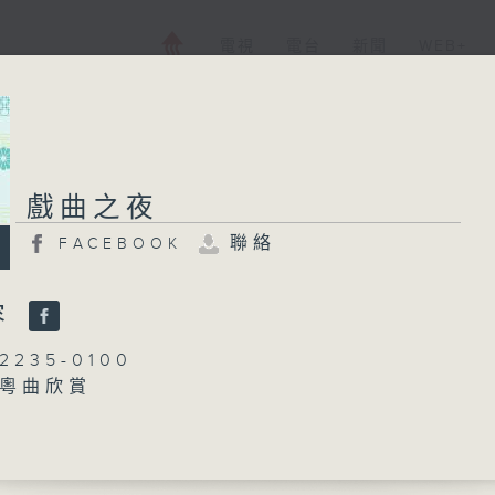
電視
電台
新聞
WEB+
戲曲之夜
戲曲之夜
聯絡
FACEBOOK
FACEBOOK
聯絡
所有集數
容
235-0100
：粵曲欣賞
您喜歡這個節目嗎?
丁家湘
播 出 時 間 ：