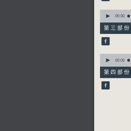
90%
0
6.「紅粉
seconds
00:00
of
由 梁婉芳
55
第三部份 P
minutes,
9
seconds
節目時間：0
90%
節目名稱：
0
節目主持：
seconds
00:00
of
56
第四部份 P
minutes,
1.「鬧開封
9
seconds
由 張長城
90%
2.「柴房會
由 方展榮