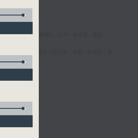
柔、馬崇恩、蕭桐、陳婉紅、紅萍、林玉琴、陳箋
播放粵曲，以地方語言介紹京劇、潮劇、越劇等；務
受。