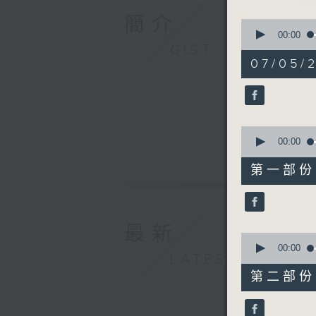
1.「陳圓
簡介
0
由 盧筱萍
seconds
00:00
of
GIST
3
07/05/
hours,
11
2.「三戰
minutes,
由 林家聲
59
seconds
90%
0
seconds
00:00
3.「花都
of
25
由 鍾雲山
第一部份 P
minutes,
0
seconds
90%
4.「袁崇
最新
由 林錦堂
0
seconds
00:00
LATEST
of
56
第二部份 P
minutes,
5.「納蘭
9
由 龍貫天
seconds