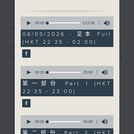
1. 「血染嫁粧衣」
簡介
GIST
由 新海泉、李寶瑩 主唱
0
2. 「十奏嚴嵩」
seconds
00:00
3:12:00
播 出 時 間 ：
of
由 李龍、新劍郎、廖國森
3
08/05/2026 - 足本 Full
主唱
hours,
(HKT 22:35 - 02:00)
12
3. 「柳毅傳書之洞房」
minutes,
星 期 一 至 五 ： 晚 上 十 時 三 十 五 分 至 凌 晨 二 時
由 新劍郎、李鳳 主唱
0
seconds
4. 「夢會牡丹亭」
星期六、日及公眾假期：晚 上 十 時 二十 分 至 凌 晨
由 勞韻妍、張雪麗、沈耀
二 時
0
雄、陳炳球、陳笑燕 主唱
seconds
00:00
25:00
更多...
of
5. 「醉鬧五台山」
25
第一部份 Part 1 (HKT
由 白燕仔 主唱
minutes,
主 持 ：林瑋婷、龍玉聲、御玲瓏、丁家湘、藍煒婷、
22:35 - 23:00)
0
節目時間：0100-0200
seconds
最新
黃可柔、馬崇恩、蕭桐、陳婉紅、紅萍、林玉琴、陳
LATEST
節目名稱：越劇欣賞
箋
節目主持：陳箋
「柳毅傳書」
0
06/08/2026
由 竺水招 主唱
seconds
00:00
56:09
為顧及平日需要上班的聽眾，《戲曲之夜》安排在每
of
節目內容
56
第二部份 Part 2 (HKT