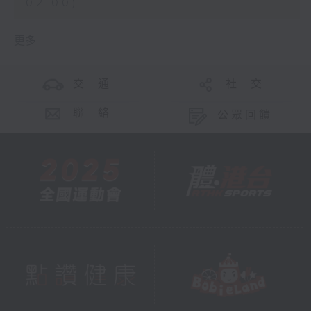
02:00)
更多 ...
交 通
社 交
聯 絡
公眾回饋