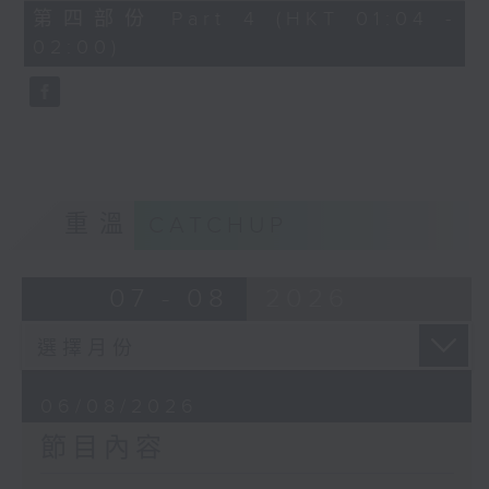
由 譚家寶 主唱
56
第四部份 Part 4 (HKT 01:04 -
minutes,
02:00)
9
seconds
節目時間：0100-0200
節目名稱：潮劇欣賞
節目主持：紅萍
重溫
CATCHUP
「珍珠塔(三)」
07 - 08
2026
由 陳蘭、雪娟、廣玉 主唱
06/08/2026
節目內容