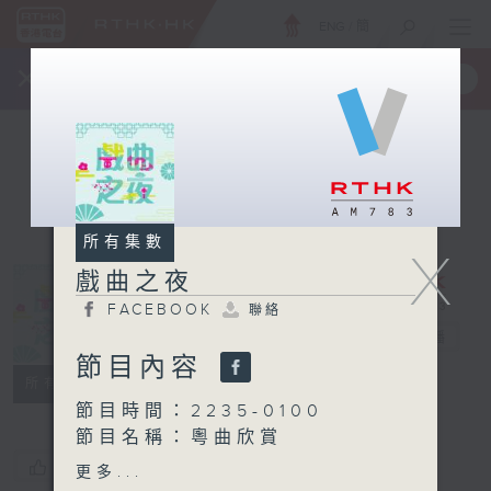
ENG
/
簡
×
全新 RTHK On The Go
取得
一手掌握 RTHK 電台、電視節目
所有集數
X
戲曲之夜
FACEBOOK
聯絡
戲曲之夜
電台直播
節目內容
FACEBOOK
聯絡
所有集數
節目時間：2235-0100
節目名稱：粵曲欣賞
節目主持：林瑋婷
您喜歡這個節目嗎?
更多...
播放曲目：