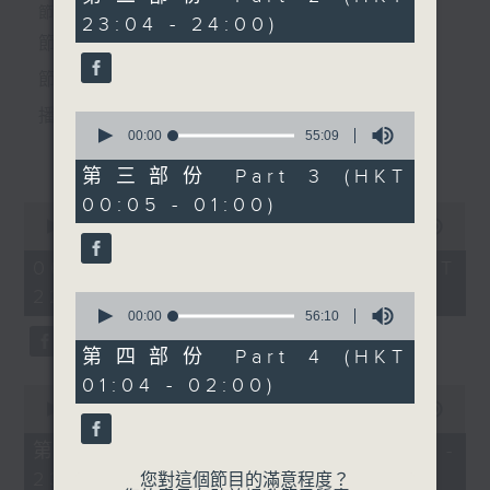
minutes,
個晚上播放粵曲，以地方語言介紹京劇、潮劇、越劇
節目時間：2235-0100
23:04 - 24:00)
9
seconds
節目名稱：粵曲欣賞
等；務求以同一語言介紹同一劇種，望能令廣大聽眾
節目主持：丁家湘
有更親切的感受。
播放曲目：
0
seconds
00:00
55:09
更多...
of
55
第三部份 Part 3 (HKT
minutes,
00:05 - 01:00)
9
0
seconds
1.「蛇頭苗」
seconds
00:00
3:11:59
of
由 紅線女、彭熾權 主唱
3
06/08/2026 - 足本 Full (HKT
hours,
22:35 - 02:00)
11
0
minutes,
seconds
00:00
56:10
59
of
seconds
56
第四部份 Part 4 (HKT
2.「情醉王大儒之供狀」
minutes,
01:04 - 02:00)
10
0
由 林家聲、林錦堂、藍天佑 主唱
seconds
seconds
00:00
25:10
of
25
第一部份 Part 1 (HKT 22:35 -
minutes,
23:00)
10
您對這個節目的滿意程度？