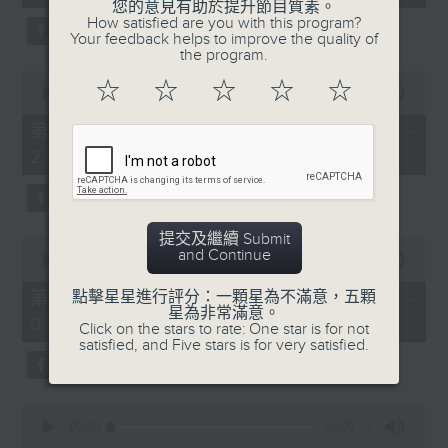
seconds
您的意見有助於提升節目質素。
3.「憐香惹恨」
How satisfied are you with this program?
Your feedback helps to improve the quality of
由 梁瑛 主唱
the program.
0
☆
☆
☆
☆
☆
seconds
00:00
56:20
of
56
第二部份 Part 2 (HKT 23:04 -
minutes,
4.「七步成詩」
24:00)
20
seconds
由 葉丹青、葉幼琪 主唱
提交及繼續 Submit
0
and Continue
seconds
00:00
55:09
of
5.「雪嶺風雲會之亂世親仇」
55
第三部份 Part 3 (HKT 00:05 -
點擊星星進行評分：一顆星為不滿意，五顆
minutes,
星為非常滿意。
由 李龍、尹飛燕 主唱
01:00)
9
Click on the stars to rate: One star is for not
seconds
satisfied, and Five stars is for very satisfied.
0
6.「不堪回首話當年」
seconds
00:00
56:09
of