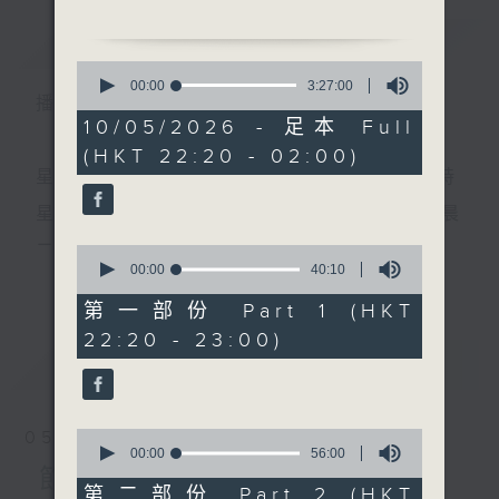
節目主持：丁家湘
簡介
GIST
播放曲目：
0
seconds
00:00
3:27:00
播 出 時 間 ：
of
3
10/05/2026 - 足本 Full
1. 「釵頭鳳之贈釵」
hours,
(HKT 22:20 - 02:00)
27
由 任劍輝、李寶瑩 主唱
minutes,
星 期 一 至 五 ： 晚 上 十 時 三 十 五 分 至 凌 晨 二 時
0
seconds
星期六、日及公眾假期：晚 上 十 時 二十 分 至 凌 晨
2. 「花落沈園春」
二 時
0
由 李龍 主唱
seconds
00:00
40:10
更多...
of
40
第一部份 Part 1 (HKT
minutes,
主 持 ：林瑋婷、龍玉聲、御玲瓏、丁家湘、藍煒婷、
22:20 - 23:00)
10
3. 「劉金定之招夫、斬四
seconds
最新
黃可柔、馬崇恩、蕭桐、陳婉紅、紅萍、林玉琴、陳
LATEST
門」
箋
由 徐柳仙、李燕萍 主唱
0
05/08/2026
seconds
00:00
56:00
為顧及平日需要上班的聽眾，《戲曲之夜》安排在每
of
節目內容
4. 「漢宮秋夜雨」
56
第二部份 Part 2 (HKT