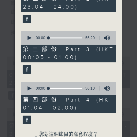
由 陳小漢、李敏華 主唱
minutes,
個晚上播放粵曲，以地方語言介紹京劇、潮劇、越劇
節目時間：2235-0100
23:04 - 24:00)
0
seconds
節目名稱：粵曲欣賞
等；務求以同一語言介紹同一劇種，望能令廣大聽眾
節目主持：黃可柔
有更親切的感受。
5. 「梁祝之哭墳、化蝶」
由 吳美英、鳴芝聲劇團 主唱
播放曲目：
0
seconds
00:00
55:20
更多...
of
55
第三部份 Part 3 (HKT
minutes,
6. 「重續紫釵緣」
00:05 - 01:00)
20
0
由 羅秋鴻、麥蔡文玉 主唱
seconds
1.「一曲難忘」
seconds
00:00
3:12:00
of
由 徐柳仙 主唱
3
05/08/2026 - 足本 Full (HKT
hours,
22:35 - 02:00)
12
0
minutes,
seconds
00:00
56:10
0
of
seconds
56
第四部份 Part 4 (HKT
2.「慈母淚」
minutes,
01:04 - 02:00)
10
0
由 麥炳榮、上海妹 主唱
seconds
seconds
00:00
25:00
of
25
第一部份 Part 1 (HKT 22:35 -
minutes,
23:00)
0
您對這個節目的滿意程度？