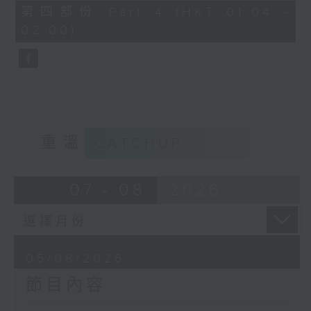
由 馬師曾、紅線女 主唱
56
第四部份 Part 4 (HKT 01:04 -
minutes,
02:00)
9
seconds
節目時間：0100-0200
節目名稱：潮劇欣賞
節目主持：紅萍
重溫
CATCHUP
「珍珠塔(二)」
07 - 08
2026
由 陳蘭、雪娟、廣玉 主唱
05/08/2026
節目內容