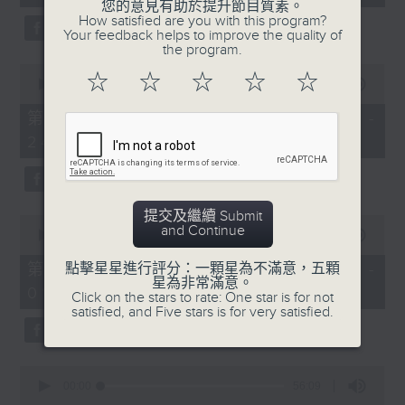
seconds
您的意見有助於提升節目質素。
3.「相望不相親」
How satisfied are you with this program?
Your feedback helps to improve the quality of
由 何非凡、羅艷卿 主唱
the program.
0
☆
☆
☆
☆
☆
seconds
00:00
56:09
of
56
第二部份 Part 2 (HKT 23:04 -
minutes,
4.「織女悲歌」
24:00)
9
seconds
由 盧秋萍 主唱
提交及繼續 Submit
0
and Continue
seconds
00:00
55:19
of
5.「唐宮驚艷」
55
第三部份 Part 3 (HKT 00:05 -
點擊星星進行評分：一顆星為不滿意，五顆
minutes,
星為非常滿意。
由 何華棧、尹飛燕 主唱
01:00)
19
Click on the stars to rate: One star is for not
seconds
satisfied, and Five stars is for very satisfied.
0
6.「桂枝寫狀」
seconds
00:00
56:09
of