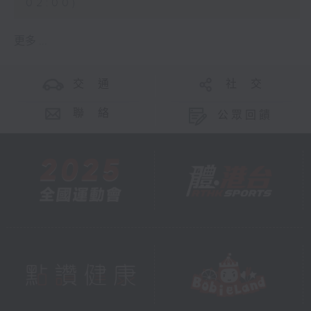
02:00)
更多 ...
交 通
社 交
聯 絡
公眾回饋