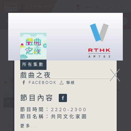
ENG
/
簡
×
全新 RTHK On The Go
取得
一手掌握 RTHK 電台、電視節目
所有集數
X
戲曲之夜
FACEBOOK
聯絡
戲曲之夜
電台直播
節目內容
FACEBOOK
聯絡
所有集數
節目時間：2220-2300
節目名稱：共同文化家園
節目時間：2300-0200
您喜歡這個節目嗎?
更多...
節目名稱：粵曲欣賞