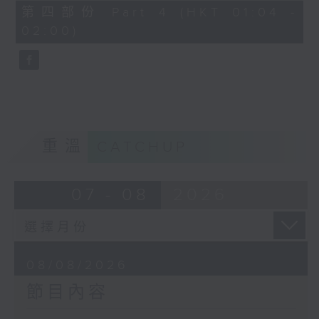
「花為媒(二)」
56
第四部份 Part 4 (HKT 01:04 -
minutes,
由 周雅琴、楊文蔚、 朱祝芬、傅頌
02:00)
10
seconds
英 主唱
重溫
CATCHUP
07 - 08
2026
08/08/2026
節目內容