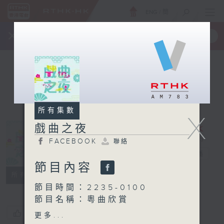
ENG
/
簡
×
全新 RTHK On The Go
取得
一手掌握 RTHK 電台、電視節目
所有集數
X
戲曲之夜
FACEBOOK
聯絡
戲曲之夜
電台直播
節目內容
FACEBOOK
聯絡
所有集數
節目時間：2235-0100
節目名稱：粵曲欣賞
節目主持：御玲瓏
您喜歡這個節目嗎?
更多...
播放曲目：