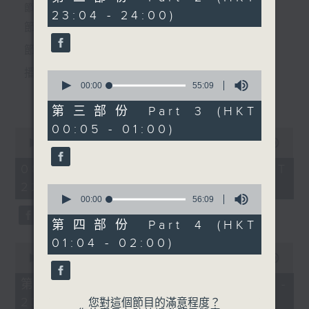
minutes,
個晚上播放粵曲，以地方語言介紹京劇、潮劇、越劇
節目時間：2220-0100
23:04 - 24:00)
9
5.「啼笑新郎」
seconds
節目名稱：粵曲欣賞
等；務求以同一語言介紹同一劇種，望能令廣大聽眾
由 梁瑛、李慧 主唱
節目主持：龍玉聲
有更親切的感受。
播放曲目：
0
seconds
00:00
55:09
節目時間：0100-0200
更多...
of
節目名稱：潮劇欣賞
55
第三部份 Part 3 (HKT
minutes,
節目主持：紅萍
00:05 - 01:00)
9
0
seconds
1. 「潞安州」
seconds
00:00
3:27:00
of
由 彭熾權、鄭培英 主唱
3
08/08/2026 - 足本 Full (HKT
1.「柴房會(下)」
hours,
22:20 - 02:00)
由 方展榮、吳玲兒、李義
27
0
minutes,
seconds
00:00
56:09
鵬 主唱
0
of
seconds
56
第四部份 Part 4 (HKT
2. 「潘生會妙嫦」
minutes,
01:04 - 02:00)
9
0
2.「趙少卿(一)」
由 文千歲、盧秋萍 主唱
seconds
seconds
00:00
40:00
由 陳碧玲、陳碧霞、陳燕
of
40
第一部份 Part 1 (HKT 22:20 -
蘭、許雲波、方樺 主唱
minutes,
23:00)
0
您對這個節目的滿意程度？