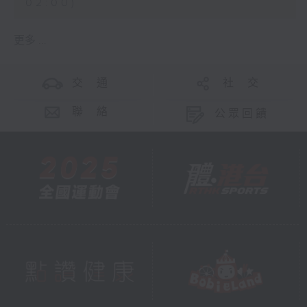
02:00)
更多 ...
交 通
社 交
聯 絡
公眾回饋