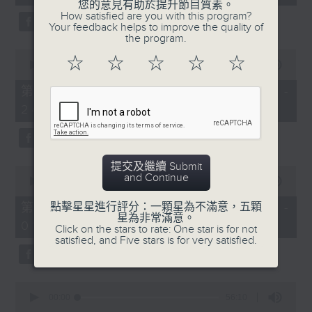
seconds
您的意見有助於提升節目質素。
3. 「花蕊夫人之去國題詞、刧後描容」
How satisfied are you with this program?
Your feedback helps to improve the quality of
由 龍貫天、甄秀儀 主唱
the program.
0
☆
☆
☆
☆
☆
seconds
00:00
56:09
of
56
第二部份 Part 2 (HKT 23:04 -
minutes,
4. 「血染海棠紅」
24:00)
9
seconds
由 麥炳榮、鄭幗寶 主唱
提交及繼續 Submit
0
and Continue
seconds
00:00
55:20
of
節目時間：0100-0200
55
第三部份 Part 3 (HKT 00:05 -
點擊星星進行評分：一顆星為不滿意，五顆
minutes,
星為非常滿意。
節目名稱：越劇欣賞
01:00)
20
Click on the stars to rate: One star is for not
seconds
satisfied, and Five stars is for very satisfied.
節目主持：陳箋
0
seconds
00:00
56:10
of