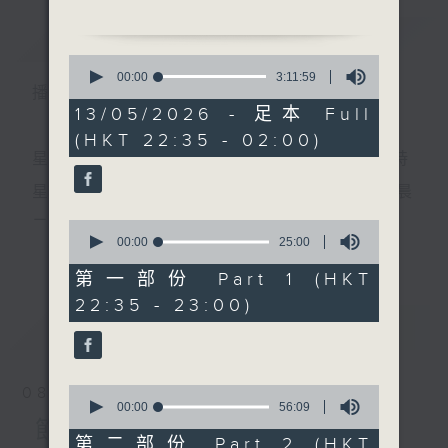
簡介
GIST
0
1.「釵頭鳳之主題曲」
seconds
00:00
3:11:59
播 出 時 間 ：
of
由 任劍輝 主唱
3
13/05/2026 - 足本 Full
hours,
(HKT 22:35 - 02:00)
11
minutes,
星 期 一 至 五 ： 晚 上 十 時 三 十 五 分 至 凌 晨 二 時
2.「夢中緣」
59
seconds
由 盧筱萍 主唱
星期六、日及公眾假期：晚 上 十 時 二十 分 至 凌 晨
二 時
0
seconds
00:00
25:00
更多...
of
3.「顏真卿之就義」
25
第一部份 Part 1 (HKT
由 梁漢威、李鳳 主唱
minutes,
主 持 ：林瑋婷、龍玉聲、御玲瓏、丁家湘、藍煒婷、
22:35 - 23:00)
0
seconds
最新
黃可柔、馬崇恩、蕭桐、陳婉紅、紅萍、林玉琴、陳
LATEST
箋
4.「江山錦繡月團圓之智盜名
單」
0
08/08/2026
由 陳寶珠、江雪鷺 主唱
seconds
00:00
56:09
為顧及平日需要上班的聽眾，《戲曲之夜》安排在每
of
節目內容
56
第二部份 Part 2 (HKT