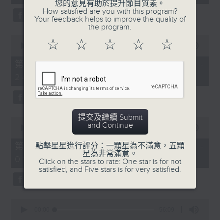
seconds
您的意見有助於提升節目質素。
3. 「還我漢江山」
How satisfied are you with this program?
Your feedback helps to improve the quality of
由 劉善初、白鳳瑛 主唱
the program.
0
☆
☆
☆
☆
☆
seconds
00:00
56:20
of
56
第二部份 Part 2 (HKT 23:04 -
minutes,
4. 「還我山河還我妻之劫後重逢」
24:00)
20
seconds
由 李龍、尹飛燕 主唱
提交及繼續 Submit
0
and Continue
seconds
00:00
55:19
of
5. 「光緒皇血井喚珍妃」
55
第三部份 Part 3 (HKT 00:05 -
點擊星星進行評分：一顆星為不滿意，五顆
minutes,
星為非常滿意。
由 文千歲 主唱
01:00)
19
Click on the stars to rate: One star is for not
seconds
satisfied, and Five stars is for very satisfied.
0
節目時間：0100-0200
seconds
00:00
56:09
of