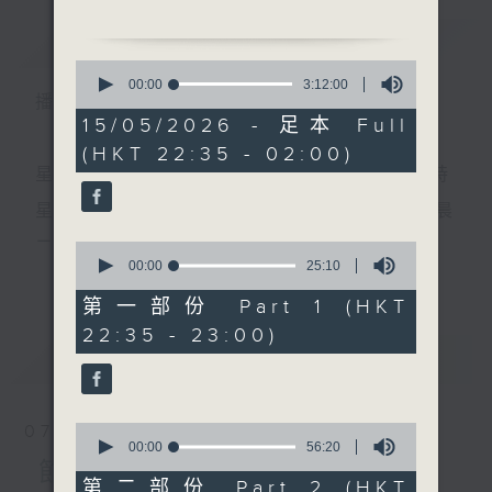
1. 「瓊樓鳳怨」
簡介
GIST
由 伍木蘭 主唱
0
2. 「西施之太湖煙水情」
seconds
00:00
3:12:00
播 出 時 間 ：
of
由 龍貫天、尹飛燕 主唱
3
15/05/2026 - 足本 Full
3. 「追魚」
hours,
(HKT 22:35 - 02:00)
12
由 鍾雲山、陳慧玲 主唱
minutes,
星 期 一 至 五 ： 晚 上 十 時 三 十 五 分 至 凌 晨 二 時
4. 「呆佬拜壽」
0
seconds
由 鄧寄塵、吳美英 主唱
星期六、日及公眾假期：晚 上 十 時 二十 分 至 凌 晨
5. 「胡不歸之迫媳」
二 時
0
由 文覺非、紅線女 主唱
seconds
00:00
25:10
更多...
of
節目時間：0100-0200
25
第一部份 Part 1 (HKT
節目名稱：越劇欣賞
minutes,
主 持 ：林瑋婷、龍玉聲、御玲瓏、丁家湘、藍煒婷、
22:35 - 23:00)
10
節目主持：陳箋
seconds
最新
黃可柔、馬崇恩、蕭桐、陳婉紅、紅萍、林玉琴、陳
LATEST
「祥林嫂(上)」
箋
由 袁雪芬、張桂鳳 主唱
0
07/08/2026
seconds
00:00
56:20
為顧及平日需要上班的聽眾，《戲曲之夜》安排在每
of
節目內容
56
第二部份 Part 2 (HKT