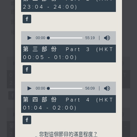
minutes,
個晚上播放粵曲，以地方語言介紹京劇、潮劇、越劇
節目時間：2235-0100
23:04 - 24:00)
20
seconds
節目名稱：粵曲欣賞
等；務求以同一語言介紹同一劇種，望能令廣大聽眾
節目主持：林瑋婷
有更親切的感受。
播放曲目：
0
seconds
00:00
55:19
更多...
of
55
第三部份 Part 3 (HKT
minutes,
00:05 - 01:00)
19
0
seconds
1. 「俏駙馬偷看公主」
seconds
00:00
3:12:00
of
由 彭熾權、盧筱萍 主唱
3
07/08/2026 - 足本 Full (HKT
hours,
22:35 - 02:00)
12
0
minutes,
seconds
00:00
56:09
0
of
seconds
56
第四部份 Part 4 (HKT
2. 「天子鬧蟾宮」
minutes,
01:04 - 02:00)
9
0
由 梁漢威、張琴思 主唱
seconds
seconds
00:00
25:10
of
25
第一部份 Part 1 (HKT 22:35 -
minutes,
23:00)
10
您對這個節目的滿意程度？