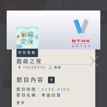
ENG
/
簡
×
全新 RTHK On The Go
取得
一手掌握 RTHK 電台、電視節目
所有集數
X
戲曲之夜
FACEBOOK
聯絡
戲曲之夜
電台直播
節目內容
FACEBOOK
聯絡
所有集數
節目時間：2235-0100
節目名稱：粵曲欣賞
節目主持：林瑋婷
您喜歡這個節目嗎?
更多...
播放曲目：