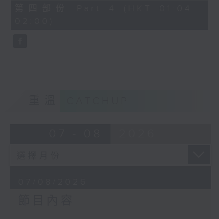
節目名稱：越劇欣賞
56
第四部份 Part 4 (HKT 01:04 -
minutes,
節目主持：陳箋
02:00)
9
seconds
「花為媒(一)」
由 周雅琴、楊文蔚、朱祝芬、傅頌英
主唱
重溫
CATCHUP
07 - 08
2026
07/08/2026
節目內容