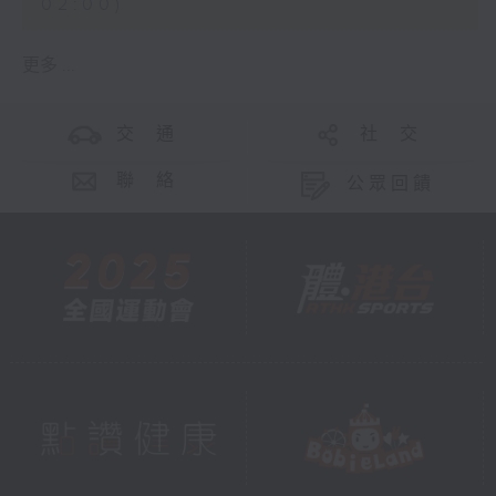
02:00)
更多 ...
交 通
社 交
聯 絡
公眾回饋