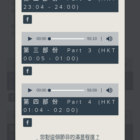
由 袁雪芬、張桂鳳 主唱
minutes,
個晚上播放粵曲，以地方語言介紹京劇、潮劇、越劇
節目時間：2220-2300
23:04 - 24:00)
10
節目名稱：共同文化家園
seconds
等；務求以同一語言介紹同一劇種，望能令廣大聽眾
有更親切的感受。
節目時間：2300-0200
0
節目名稱：粵曲欣賞
seconds
00:00
55:10
節目主持：丁家湘
更多...
of
55
播放曲目：
第三部份 Part 3 (HKT
minutes,
00:05 - 01:00)
10
0
seconds
seconds
00:00
3:27:00
of
1. 「萬惡淫為首之乞食」
3
09/08/2026 - 足本 Full (HKT
由 新馬師曾、吳君麗 主唱
hours,
22:20 - 02:00)
27
0
minutes,
seconds
00:00
56:09
0
of
seconds
56
2. 「糟糠情盟心」
第四部份 Part 4 (HKT
minutes,
由 羅家英、汪明荃 主唱
01:04 - 02:00)
9
0
seconds
seconds
00:00
40:00
of
40
第一部份 Part 1 (HKT 22:20 -
3. 「佳期如夢」
minutes,
23:00)
0
您對這個節目的滿意程度？
由 梁麗 主唱