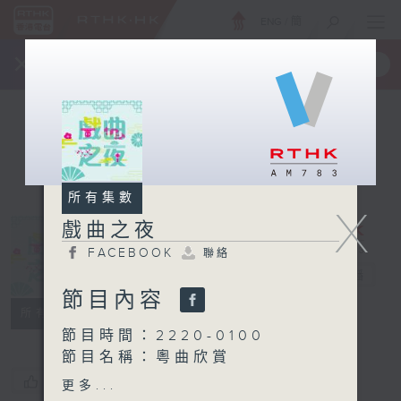
ENG
/
簡
×
全新 RTHK On The Go
取得
一手掌握 RTHK 電台、電視節目
所有集數
X
戲曲之夜
FACEBOOK
聯絡
戲曲之夜
電台直播
節目內容
FACEBOOK
聯絡
所有集數
節目時間：2220-0100
節目名稱：粵曲欣賞
節目主持：龍玉聲
您喜歡這個節目嗎?
更多...
播放曲目：