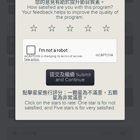
seconds
您的意見有助於提升節目質素。
How satisfied are you with this program?
Your feedback helps to improve the quality of
the program.
4. 「怕聽銷魂曲」
0
☆
☆
☆
☆
☆
由 劉善初、伍木蘭 主唱
seconds
00:00
56:10
of
56
第二部份 Part 2 (HKT 23:04 -
minutes,
24:00)
10
5. 「高君保私探營房」
seconds
由 阮兆輝、陳好逑 主唱
提交及繼續 Submit
0
and Continue
6. 「唐宮艷史之華清池」
seconds
00:00
55:19
of
由 王超群、雷桂開 主唱
55
第三部份 Part 3 (HKT 00:05 -
點擊星星進行評分：一顆星為不滿意，五顆
minutes,
星為非常滿意。
01:00)
19
Click on the stars to rate: One star is for not
seconds
satisfied, and Five stars is for very satisfied.
7. 「刁鳳狂龍」
由 鄧偉凡、曾雲飛、鍾麗蓉、小甘羅、新麥
炳榮 主唱
0
seconds
00:00
56:10
of