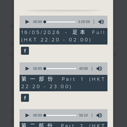
1. 「英雄掌上野花香」
簡介
GIST
由 文千歲、尹飛燕 主唱
0
2. 「財來自有方」
seconds
00:00
3:26:59
播 出 時 間 ：
of
由 梁醒波、鳳凰女 主唱
3
16/05/2026 - 足本 Full
3. 「白龍關」
hours,
(HKT 22:20 - 02:00)
26
由 陳劍烽、岑翠紅 主唱
minutes,
星 期 一 至 五 ： 晚 上 十 時 三 十 五 分 至 凌 晨 二 時
4. 「吳三桂」
59
seconds
由 蔣艷紅 主唱
星期六、日及公眾假期：晚 上 十 時 二十 分 至 凌 晨
5. 「紅娘送藥方」
二 時
0
由 盧秋萍、趙震宇 主唱
seconds
00:00
40:00
更多...
of
6. 「夢斷香消四十年之沈園
40
第一部份 Part 1 (HKT
題壁」
minutes,
主 持 ：林瑋婷、龍玉聲、御玲瓏、丁家湘、藍煒婷、
22:20 - 23:00)
0
由 羅家寶、白雪紅、白超
seconds
最新
黃可柔、馬崇恩、蕭桐、陳婉紅、紅萍、林玉琴、陳
LATEST
鴻、王中玉 主唱
箋
節目時間：0100-0200
節目名稱：越劇欣賞
0
09/08/2026
節目主持：陳箋
seconds
00:00
56:10
為顧及平日需要上班的聽眾，《戲曲之夜》安排在每
of
節目內容
「祥林嫂(下)」
56
第二部份 Part 2 (HKT