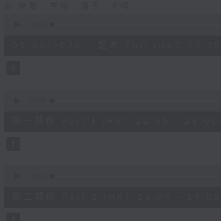
由 陳蘭、雪娟、廣玉 主唱
0
seconds
00:00
of
3
05/08/2026 - 足本 Full (HKT 22:35
hours,
12
minutes,
0
seconds
Volume
90%
0
seconds
00:00
of
25
第一部份 Part 1 (HKT 22:35 - 23:00
minutes,
0
seconds
Volume
90%
0
seconds
00:00
of
56
第二部份 Part 2 (HKT 23:04 - 24:00
minutes,
9
seconds
Volume