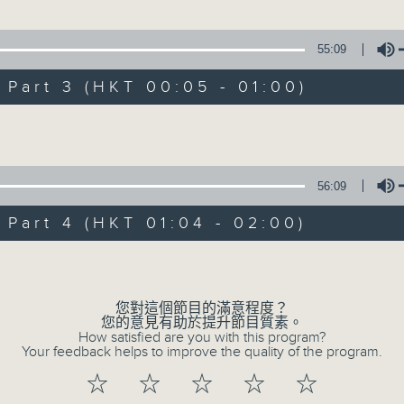
100-0200
55:09
1.「一曲難忘」
潮劇欣賞
art 3 (HKT 00:05 - 01:00)
由 徐柳仙 主唱
紅萍
Volume
(二)」
2.「慈母淚」
陳光耀、鄭君明、吳惠烈、孫小華 主唱
56:09
由 麥炳榮、上海妹 主唱
art 4 (HKT 01:04 - 02:00)
Volume
3.「相望不相親」
由 何非凡、羅艷卿 主唱
您對這個節目的滿意程度？
您的意見有助於提升節目質素。
How satisfied are you with this program?
Your feedback helps to improve the quality of the program.
4.「織女悲歌」
☆
☆
☆
☆
☆
由 盧秋萍 主唱