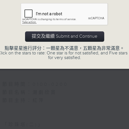
5.「唐宮驚艷」
由 何華棧、尹飛燕 主唱
提交及繼續 Submit and Continue
點擊星星進行評分：一顆星為不滿意，五顆星為非常滿意。
6.「桂枝寫狀」
lick on the stars to rate: One star is for not satisfied, and Five stars 
for very satisfied.
由 馬師曾、紅線女 主唱
節目時間：0100-0200
節目名稱：潮劇欣賞
節目主持：紅萍
「珍珠塔(二)」