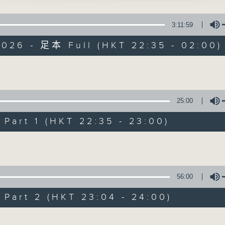
山與樊梨花」
星 期 一 至 五 ： 晚 上 十 時 三 十 五 分 至 凌 晨 二 時
尹飛燕、尤聲普、艷海棠 主唱
3:11:59
星期六、日及公眾假期：晚 上 十 時 二十 分 至 凌 晨 二 時
2026 - 足本 Full (HKT 22:35 - 02:00)
主 持 ：林瑋婷、龍玉聲、御玲瓏、丁家湘、藍煒婷、黃可
會襄生之初會」
、吳美英 主唱
Volume
為顧及平日需要上班的聽眾，《戲曲之夜》安排在每個晚上
求以同一語言介紹同一劇種，望能令廣大聽眾有更親切的感
25:00
人生」
 主唱
art 1 (HKT 22:35 - 23:00)
05/08/2026
Volume
中彩」
節目內容
李鳳 主唱
節目時間：2235-0100
56:00
節目名稱：粵曲欣賞
art 2 (HKT 23:04 - 24:00)
節目主持：黃可柔
節婦之私會」
、程德芬 主唱
Volume
播放曲目：