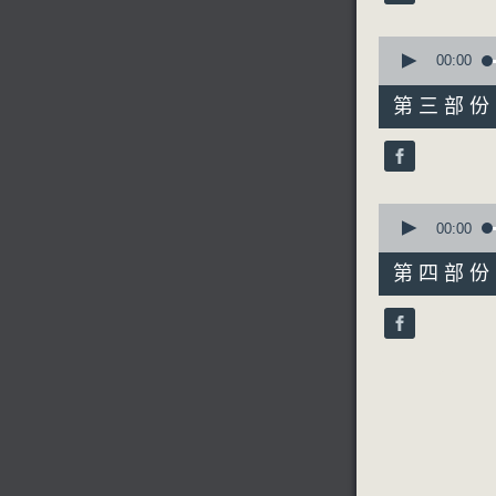
90%
0
節目時間：0
seconds
00:00
of
節目名稱：
55
第三部份 P
節目主持：
minutes,
9
seconds
90%
「趙氏孤兒
0
由 杜冰、
seconds
00:00
of
56
第四部份 P
minutes,
9
seconds
90%