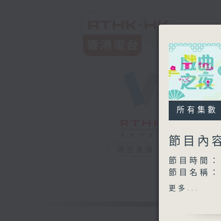
所有集數
節目內
電台直播
節目時間：2
節目名稱
節目主持：
更多...
播放曲目：