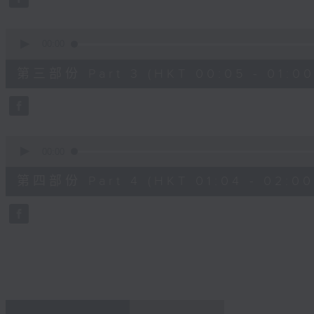
90%
0
seconds
00:00
of
55
第三部份 Part 3 (HKT 00:05 - 01:00
minutes,
19
seconds
Volume
90%
0
seconds
00:00
of
56
第四部份 Part 4 (HKT 01:04 - 02:00
minutes,
9
seconds
Volume
90%