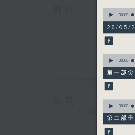
1.「薛丁
簡介
0
由 羽佳、
seconds
00:00
of
GIST
3
28/05/
hours,
11
2.「神女
minutes,
由 林家聲
59
seconds
90%
0
seconds
00:00
3.「如夢
of
25
由 阮兆輝
第一部份 P
minutes,
0
seconds
90%
4.「錦屏
最新
由 李龍、
0
seconds
00:00
LATEST
of
56
第二部份 P
minutes,
5.「重婚
0
由 黃煥庸
seconds