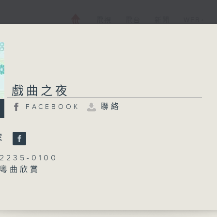
電視
電台
新聞
WEB+
戲曲之夜
戲曲之夜
聯絡
FACEBOOK
FACEBOOK
聯絡
所有集數
容
235-0100
：粵曲欣賞
您喜歡這個節目嗎?
丁家湘
播 出 時 間 ：