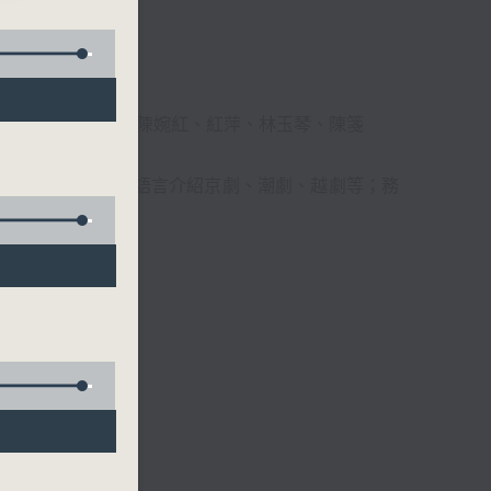
柔、馬崇恩、蕭桐、陳婉紅、紅萍、林玉琴、陳箋
播放粵曲，以地方語言介紹京劇、潮劇、越劇等；務
受。