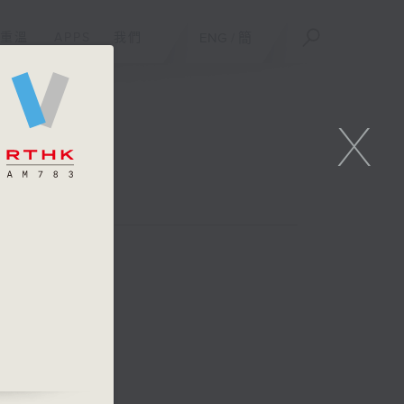
重溫
APPS
我們
ENG
/
簡
X