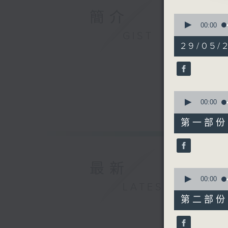
由 羅家寶
簡介
0
seconds
00:00
of
GIST
2. 「梁
3
29/05/
由 任劍輝
hours,
11
minutes,
3. 「磨
59
seconds
由 陳綺綺
90%
0
seconds
00:00
節目時間：0
of
25
節目名稱
第一部份 P
minutes,
節目主持：
10
seconds
90%
最新
「春香傳(
0
seconds
00:00
由 徐玉蘭
LATEST
of
56
第二部份 P
minutes,
19
seconds