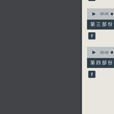
90%
0
seconds
00:00
of
55
第三部份 P
minutes,
10
seconds
90%
0
seconds
00:00
of
56
第四部份 P
minutes,
9
seconds
90%