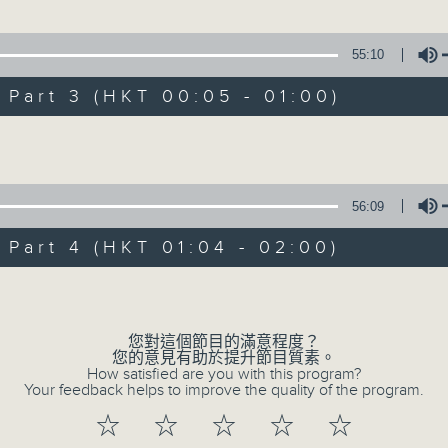
55:10
1. 「俏駙馬偷看公主」
art 3 (HKT 00:05 - 01:00)
由 彭熾權、盧筱萍 主唱
Volume
2. 「天子鬧蟾宮」
56:09
由 梁漢威、張琴思 主唱
art 4 (HKT 01:04 - 02:00)
Volume
3. 「還我漢江山」
由 劉善初、白鳳瑛 主唱
您對這個節目的滿意程度？
您的意見有助於提升節目質素。
How satisfied are you with this program?
Your feedback helps to improve the quality of the program.
4. 「還我山河還我妻之劫後重逢」
☆
☆
☆
☆
☆
由 李龍、尹飛燕 主唱