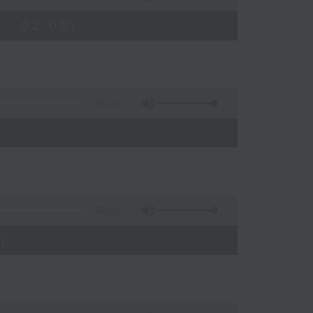
 - 02:00)
25:10
)
56:20
)