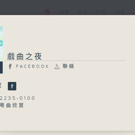
電視
電台
新聞
WEB+
戲曲之夜
戲曲之夜
聯絡
FACEBOOK
FACEBOOK
聯絡
所有集數
容
235-0100
：粵曲欣賞
您喜歡這個節目嗎?
林瑋婷
播 出 時 間 ：
醉月」