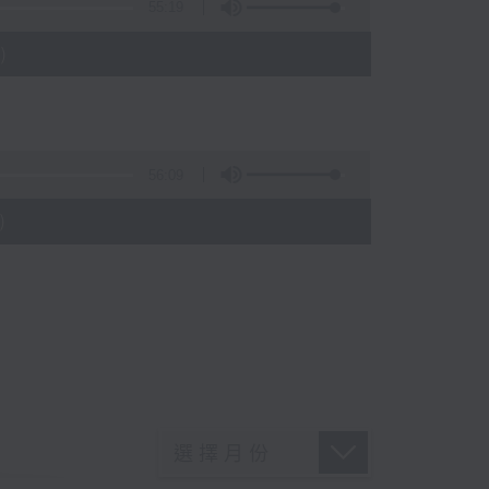
55:19
)
56:09
)