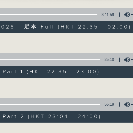
 主唱
星 期 一 至 五 ： 晚 上 十 時 三 十 五 分 至 凌 晨 二 時
3:11:59
星期六、日及公眾假期：晚 上 十 時 二十 分 至 凌 晨 二 時
祝恨史」
2026 - 足本 Full (HKT 22:35 - 02:00)
、芳艷芬、靚次伯 主唱
主 持 ：林瑋婷、龍玉聲、御玲瓏、丁家湘、藍煒婷、黃可
房自嘆」
Volume
 主唱
為顧及平日需要上班的聽眾，《戲曲之夜》安排在每個晚上
求以同一語言介紹同一劇種，望能令廣大聽眾有更親切的感
25:10
100-0200
：越劇欣賞
art 1 (HKT 22:35 - 23:00)
陳箋
07/08/2026
Volume
節目內容
二)」
節目時間：2235-0100
56:19
、王文娟 主唱
節目名稱：粵曲欣賞
art 2 (HKT 23:04 - 24:00)
節目主持：林瑋婷
Volume
播放曲目：