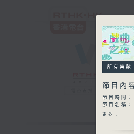
所有集數
節目內
電台直播
節目時間：2
節目名稱
節目主持：
更多...
播放曲目：
1. 「李白