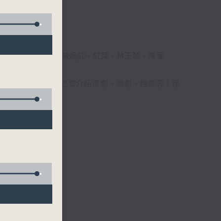
柔、馬崇恩、蕭桐、陳婉紅、紅萍、林玉琴、陳箋
播放粵曲，以地方語言介紹京劇、潮劇、越劇等；務
受。