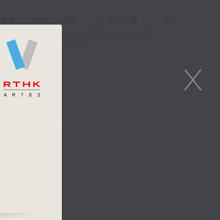
重溫
APPS
我們
ENG
/
簡
X