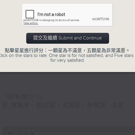
5. 「光緒皇血井喚珍妃」
由 文千歲 主唱
提交及繼續 Submit and Continue
點擊星星進行評分：一顆星為不滿意，五顆星為非常滿意。
節目時間：0100-0200
lick on the stars to rate: One star is for not satisfied, and Five stars 
for very satisfied.
節目名稱：越劇欣賞
節目主持：陳箋
「花為媒(一)」
由 周雅琴、楊文蔚、朱祝芬、傅頌英 主唱
0
seconds
00:00