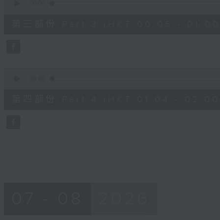
seconds
00:00
of
55
第三部份 Part 3 (HKT 00:05 - 01:00
minutes,
19
seconds
Volume
90%
0
seconds
00:00
of
56
第四部份 Part 4 (HKT 01:04 - 02:00
minutes,
9
seconds
Volume
90%
07 - 08
2026