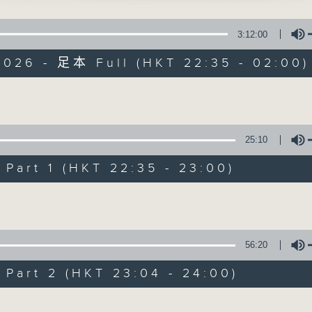
曹府」
星 期 一 至 五 ： 晚 上 十 時 三 十 五 分 至 凌 晨 二 時
 主唱
3:12:00
星期六、日及公眾假期：晚 上 十 時 二十 分 至 凌 晨 二 時
2026 - 足本 Full (HKT 22:35 - 02:00)
主 持 ：林瑋婷、龍玉聲、御玲瓏、丁家湘、藍煒婷、黃可
別姬」
、尹飛燕 主唱
Volume
為顧及平日需要上班的聽眾，《戲曲之夜》安排在每個晚上
求以同一語言介紹同一劇種，望能令廣大聽眾有更親切的感
25:10
昭君」
寶、尤韻 主唱
art 1 (HKT 22:35 - 23:00)
05/08/2026
Volume
龍無膽入情關」
節目內容
、李香琴 主唱
節目時間：2235-0100
56:20
節目名稱：粵曲欣賞
art 2 (HKT 23:04 - 24:00)
節目主持：黃可柔
何處」
 主唱
Volume
播放曲目：