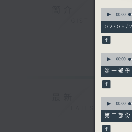
1.「夜困
簡介
0
由 羅家權
seconds
00:00
of
GIST
3
02/06/
hours,
12
2.「霸王
minutes,
由 吳仟峰
0
seconds
90%
0
seconds
00:00
3.「夜夢
of
25
由 譚家
第一部份 P
minutes,
10
seconds
90%
4.「趙子
最新
由 何非凡
0
seconds
00:00
LATEST
of
56
第二部份 P
minutes,
5.「知音
20
由 小明星
seconds