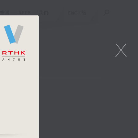
重溫
APPS
我們
ENG
/
簡
X