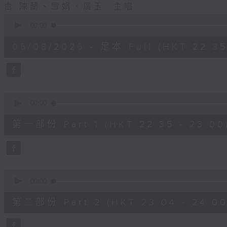
由 陳蘭、雪娟、廣玉 主唱
0
seconds
00:00
of
3
05/08/2026 - 足本 Full (HKT 22:35
hours,
12
minutes,
0
seconds
Volume
90%
0
seconds
00:00
of
25
第一部份 Part 1 (HKT 22:35 - 23:00
minutes,
0
seconds
Volume
90%
0
seconds
00:00
of
56
第二部份 Part 2 (HKT 23:04 - 24:00
minutes,
9
seconds
Volume