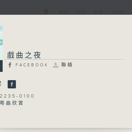
電視
電台
新聞
WEB+
戲曲之夜
戲曲之夜
聯絡
FACEBOOK
FACEBOOK
聯絡
所有集數
容
235-0100
：粵曲欣賞
您喜歡這個節目嗎?
黃可柔
播 出 時 間 ：