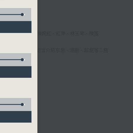
柔、馬崇恩、蕭桐、陳婉紅、紅萍、林玉琴、陳箋
播放粵曲，以地方語言介紹京劇、潮劇、越劇等；務
受。