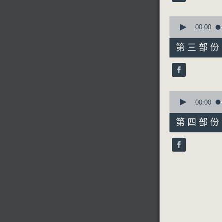
90%
0
節目時間：0
seconds
00:00
of
節目名稱：
55
第三部份 P
節目主持：
minutes,
20
seconds
90%
「奇冤報(
0
由 于魁智
seconds
00:00
of
56
第四部份 P
minutes,
10
seconds
90%