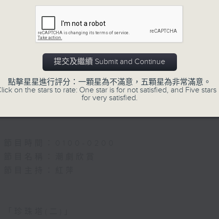
5.「唐宮驚艷」
由 何華棧、尹飛燕 主唱
提交及繼續 Submit and Continue
點擊星星進行評分：一顆星為不滿意，五顆星為非常滿意。
6.「桂枝寫狀」
lick on the stars to rate: One star is for not satisfied, and Five stars 
for very satisfied.
由 馬師曾、紅線女 主唱
節目時間：0100-0200
節目名稱：潮劇欣賞
節目主持：紅萍
「珍珠塔(二)」