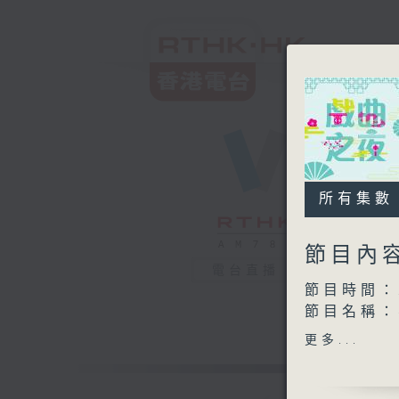
所有集數
節目內
電台直播
節目時間：2
節目名稱
節目主持：
更多...
播放曲目：