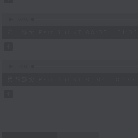
90%
0
seconds
00:00
of
55
第三部份 Part 3 (HKT 00:05 - 01:00
minutes,
19
seconds
Volume
90%
0
seconds
00:00
of
56
第四部份 Part 4 (HKT 01:04 - 02:00
minutes,
9
seconds
Volume
90%