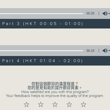
100-0200
55:20
1.「一曲難忘」
京劇欣賞
art 3 (HKT 00:05 - 01:00)
由 徐柳仙 主唱
陳婉紅
Volume
下)」
2.「慈母淚」
、鄭岩 主唱
56:10
由 麥炳榮、上海妹 主唱
art 4 (HKT 01:04 - 02:00)
Volume
3.「相望不相親」
由 何非凡、羅艷卿 主唱
您對這個節目的滿意程度？
您的意見有助於提升節目質素。
How satisfied are you with this program?
Your feedback helps to improve the quality of the program.
4.「織女悲歌」
☆
☆
☆
☆
☆
由 盧秋萍 主唱