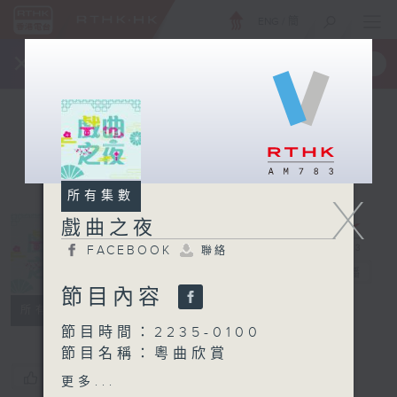
ENG
/
簡
×
全新 RTHK On The Go
取得
一手掌握 RTHK 電台、電視節目
所有集數
X
戲曲之夜
FACEBOOK
聯絡
戲曲之夜
電台直播
節目內容
FACEBOOK
聯絡
所有集數
節目時間：2235-0100
節目名稱：粵曲欣賞
節目主持：林瑋婷
您喜歡這個節目嗎?
更多...
播放曲目：