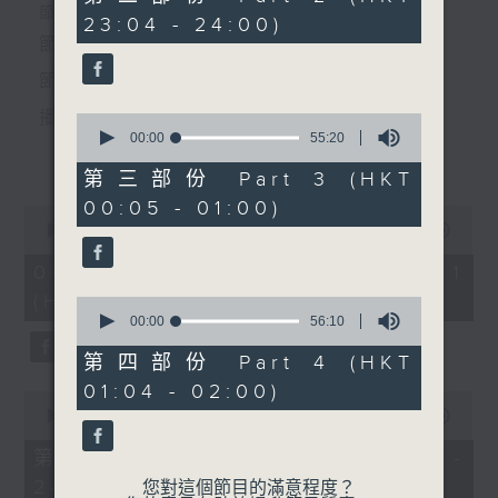
由 畢春芳、朱祝芬、黃月
minutes,
個晚上播放粵曲，以地方語言介紹京劇、潮劇、越劇
節目時間：2235-0100
23:04 - 24:00)
0
明 主唱
seconds
節目名稱：粵曲欣賞
等；務求以同一語言介紹同一劇種，望能令廣大聽眾
節目主持：丁家湘
有更親切的感受。
播放曲目：
0
seconds
00:00
55:20
更多...
of
55
第三部份 Part 3 (HKT
minutes,
00:05 - 01:00)
20
0
seconds
1.「蛇頭苗」
seconds
00:00
25:00
of
由 紅線女、彭熾權 主唱
25
06/08/2026 - 第一部份 Part 1
minutes,
(HKT 22:35 - 23:00)
0
0
seconds
seconds
00:00
56:10
of
56
第四部份 Part 4 (HKT
2.「情醉王大儒之供狀」
minutes,
01:04 - 02:00)
10
0
由 林家聲、林錦堂、藍天佑 主唱
seconds
seconds
00:00
55:59
of
55
第二部份 Part 2 (HKT 23:04 -
minutes,
24:00)
59
您對這個節目的滿意程度？