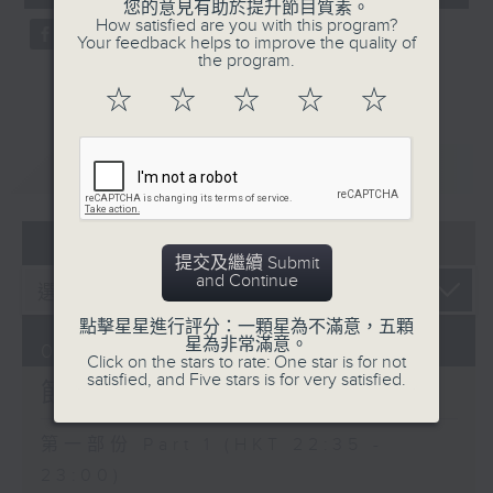
seconds
您的意見有助於提升節目質素。
3.「憐香惹恨」
How satisfied are you with this program?
Your feedback helps to improve the quality of
由 梁瑛 主唱
the program.
☆
☆
☆
☆
☆
重溫
CATCHUP
4.「七步成詩」
由 葉丹青、葉幼琪 主唱
07 - 08
2026
提交及繼續 Submit
and Continue
5.「雪嶺風雲會之亂世親仇」
點擊星星進行評分：一顆星為不滿意，五顆
星為非常滿意。
由 李龍、尹飛燕 主唱
06/08/2026
Click on the stars to rate: One star is for not
satisfied, and Five stars is for very satisfied.
節目內容
第一部份 Part 1 (HKT 22:35 -
6.「不堪回首話當年」
23:00)