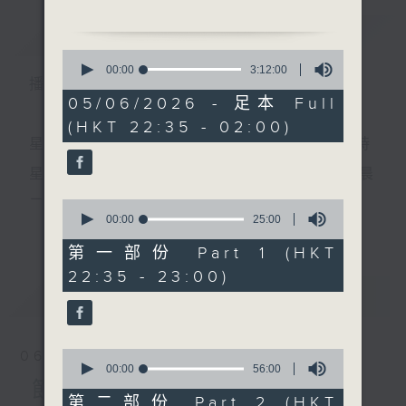
簡介
GIST
1. 「白兔會」
0
由 林錦堂、余惠芬 主唱
seconds
00:00
3:12:00
播 出 時 間 ：
of
3
05/06/2026 - 足本 Full
2. 「白蛇傳」
hours,
(HKT 22:35 - 02:00)
12
由 新馬師曾、崔妙芝 主唱
minutes,
星 期 一 至 五 ： 晚 上 十 時 三 十 五 分 至 凌 晨 二 時
0
seconds
3. 「刁蠻公主戇駙馬」
星期六、日及公眾假期：晚 上 十 時 二十 分 至 凌 晨
由 梁醒波、鄧碧雲 主唱
二 時
0
seconds
00:00
25:00
更多...
of
節目時間：0100-0200
25
第一部份 Part 1 (HKT
節目名稱：越劇欣賞
minutes,
主 持 ：林瑋婷、龍玉聲、御玲瓏、丁家湘、藍煒婷、
22:35 - 23:00)
0
節目主持：陳箋
seconds
最新
黃可柔、馬崇恩、蕭桐、陳婉紅、紅萍、林玉琴、陳
LATEST
箋
1.「春香傳(四)」
由 徐玉蘭、王文娟 主唱
0
06/08/2026
seconds
00:00
56:00
為顧及平日需要上班的聽眾，《戲曲之夜》安排在每
of
節目內容
2.「光緒皇帝(上)」
56
第二部份 Part 2 (HKT