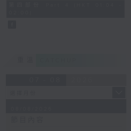
「花為媒(二)」
56
第四部份 Part 4 (HKT 01:04 -
minutes,
由 周雅琴、楊文蔚、 朱祝芬、傅頌
02:00)
10
seconds
英 主唱
重溫
CATCHUP
07 - 08
2026
08/08/2026
節目內容