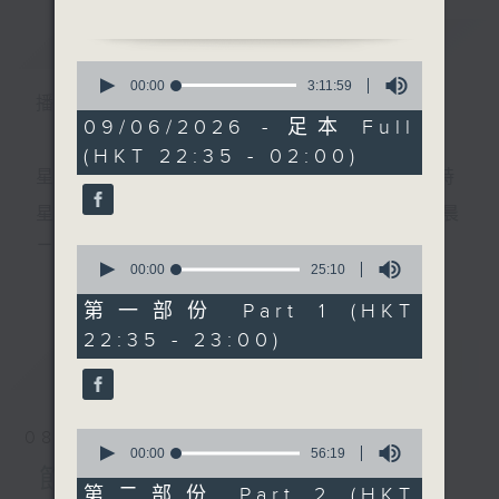
簡介
GIST
0
1.「寶蓮燈之巧合仙緣」
seconds
00:00
3:11:59
播 出 時 間 ：
of
由 文千歲、李寶瑩、陳好
3
09/06/2026 - 足本 Full
逑 主唱
hours,
(HKT 22:35 - 02:00)
11
minutes,
星 期 一 至 五 ： 晚 上 十 時 三 十 五 分 至 凌 晨 二 時
59
seconds
2.「無情寶劍有情天」
星期六、日及公眾假期：晚 上 十 時 二十 分 至 凌 晨
由 陳劍聲、鍾麗蓉 主唱
二 時
0
seconds
00:00
25:10
更多...
of
25
第一部份 Part 1 (HKT
3.「絕情谷底俠侶情」
minutes,
主 持 ：林瑋婷、龍玉聲、御玲瓏、丁家湘、藍煒婷、
22:35 - 23:00)
10
由 陳輝鴻、潘千芊 主唱
seconds
最新
黃可柔、馬崇恩、蕭桐、陳婉紅、紅萍、林玉琴、陳
LATEST
箋
4.「焙衣情」
0
08/08/2026
由 龍貫天、南鳳 主唱
seconds
00:00
56:19
為顧及平日需要上班的聽眾，《戲曲之夜》安排在每
of
節目內容
56
第二部份 Part 2 (HKT