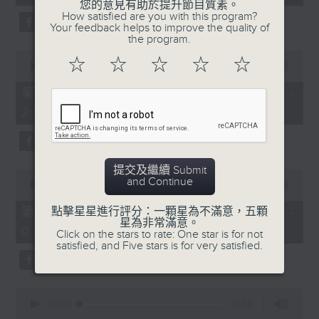
seconds
您的意見有助於提升節目質素。
3. 「花蕊夫人之去國題詞、刧後描容」
How satisfied are you with this program?
Your feedback helps to improve the quality of
由 龍貫天、甄秀儀 主唱
the program.
0
☆
☆
☆
☆
☆
seconds
00:00
56:09
of
56
第二部份 Part 2 (HKT 23:04 -
minutes,
4. 「血染海棠紅」
24:00)
9
seconds
由 麥炳榮、鄭幗寶 主唱
提交及繼續 Submit
0
and Continue
seconds
00:00
55:20
of
節目時間：0100-0200
55
第三部份 Part 3 (HKT 00:05 -
點擊星星進行評分：一顆星為不滿意，五顆
minutes,
星為非常滿意。
節目名稱：越劇欣賞
01:00)
20
Click on the stars to rate: One star is for not
seconds
satisfied, and Five stars is for very satisfied.
節目主持：陳箋
0
seconds
00:00
56:10
of