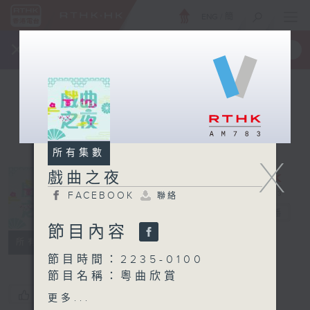
ENG
/
簡
×
全新 RTHK On The Go
取得
一手掌握 RTHK 電台、電視節目
所有集數
X
戲曲之夜
FACEBOOK
聯絡
戲曲之夜
電台直播
節目內容
FACEBOOK
聯絡
所有集數
節目時間：2235-0100
節目名稱：粵曲欣賞
節目主持：藍煒婷
您喜歡這個節目嗎?
更多...
播放曲目：