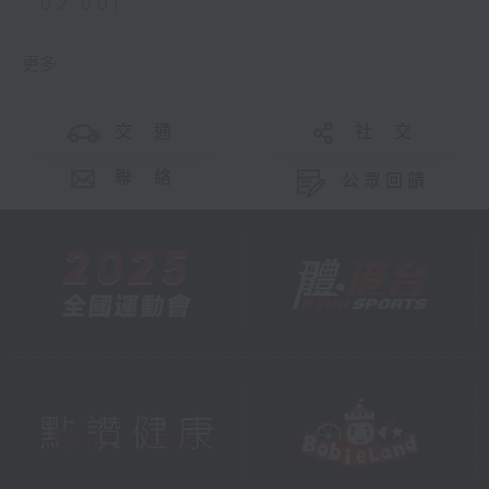
02:00)
更多 ...
交 通
社 交
聯 絡
公眾回饋