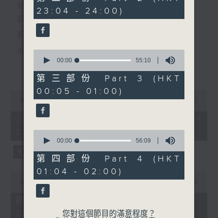
minutes,
個晚上播放粵曲，以地方語言介紹京劇、潮劇、越劇
節目時間：2220-0100
23:04 - 24:00)
19
5.「祭玉河」
seconds
節目名稱：粵曲欣賞
等；務求以同一語言介紹同一劇種，望能令廣大聽眾
由 鄧碧雲 主唱
節目主持：龍玉聲
有更親切的感受。
播放曲目：
0
seconds
00:00
55:10
節目時間：0100-0200
更多...
of
節目名稱：京劇欣賞
55
第三部份 Part 3 (HKT
minutes,
節目主持：陳婉紅
00:05 - 01:00)
10
0
seconds
1. 「潞安州」
seconds
00:00
3:27:00
of
由 彭熾權、鄭培英 主唱
3
08/08/2026 - 足本 Full (HKT
「牧羊卷(一)」
hours,
22:20 - 02:00)
由 馮志孝、李世濟、曹世
27
0
minutes,
seconds
00:00
56:09
才、鄭岩 主唱
0
of
seconds
56
第四部份 Part 4 (HKT
2. 「潘生會妙嫦」
minutes,
01:04 - 02:00)
9
0
由 文千歲、盧秋萍 主唱
seconds
seconds
00:00
40:00
of
40
第一部份 Part 1 (HKT 22:20 -
minutes,
23:00)
0
您對這個節目的滿意程度？