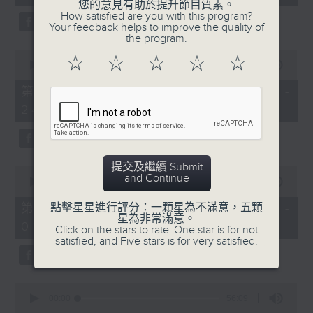
seconds
您的意見有助於提升節目質素。
3. 「還我漢江山」
How satisfied are you with this program?
Your feedback helps to improve the quality of
由 劉善初、白鳳瑛 主唱
the program.
0
☆
☆
☆
☆
☆
seconds
00:00
56:20
of
56
第二部份 Part 2 (HKT 23:04 -
minutes,
4. 「還我山河還我妻之劫後重逢」
24:00)
20
seconds
由 李龍、尹飛燕 主唱
提交及繼續 Submit
0
and Continue
seconds
00:00
55:19
of
5. 「光緒皇血井喚珍妃」
55
第三部份 Part 3 (HKT 00:05 -
點擊星星進行評分：一顆星為不滿意，五顆
minutes,
星為非常滿意。
由 文千歲 主唱
01:00)
19
Click on the stars to rate: One star is for not
seconds
satisfied, and Five stars is for very satisfied.
0
節目時間：0100-0200
seconds
00:00
56:09
of