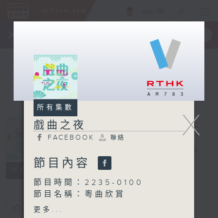
ENG
/
簡
×
全新 RTHK On The Go
取得
一手掌握 RTHK 電台、電視節目
所有集數
X
戲曲之夜
FACEBOOK
聯絡
戲曲之夜
電台直播
節目內容
FACEBOOK
聯絡
所有集數
節目時間：2235-0100
節目名稱：粵曲欣賞
節目主持：御玲瓏
您喜歡這個節目嗎?
更多...
播放曲目：