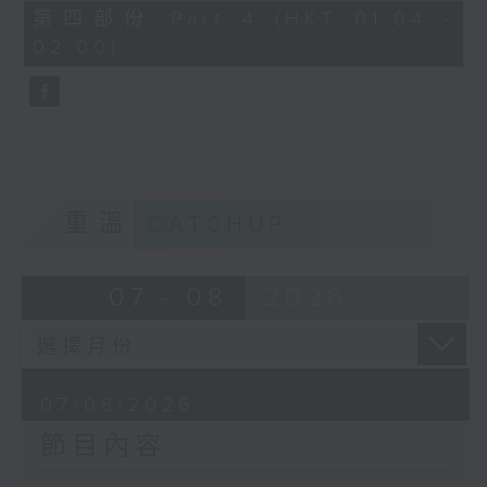
節目名稱：越劇欣賞
56
第四部份 Part 4 (HKT 01:04 -
minutes,
節目主持：陳箋
02:00)
9
seconds
「花為媒(一)」
由 周雅琴、楊文蔚、朱祝芬、傅頌英
主唱
重溫
CATCHUP
07 - 08
2026
07/08/2026
節目內容