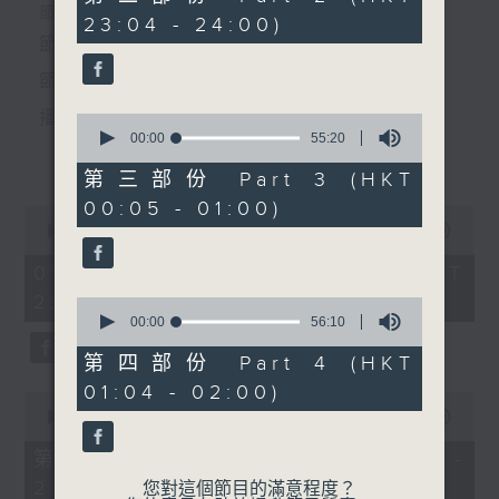
minutes,
個晚上播放粵曲，以地方語言介紹京劇、潮劇、越劇
節目時間：2235-0100
23:04 - 24:00)
9
5.「桃林艷跡」
seconds
節目名稱：粵曲欣賞
等；務求以同一語言介紹同一劇種，望能令廣大聽眾
由 鍾雲山、盧筱萍 主唱
節目主持：林瑋婷
有更親切的感受。
播放曲目：
0
seconds
00:00
55:20
節目時間：0100-0200
更多...
of
節目名稱：潮劇欣賞
55
第三部份 Part 3 (HKT
minutes,
節目主持：紅萍
00:05 - 01:00)
20
0
seconds
1. 「俏駙馬偷看公主」
seconds
00:00
3:12:00
of
由 彭熾權、盧筱萍 主唱
3
07/08/2026 - 足本 Full (HKT
「古琴案(二)」
hours,
22:35 - 02:00)
由 吳玲兒、蔡莉、方展榮、
12
0
minutes,
seconds
00:00
56:10
馬嬋如 主唱
0
of
seconds
56
第四部份 Part 4 (HKT
2. 「天子鬧蟾宮」
minutes,
01:04 - 02:00)
10
0
由 梁漢威、張琴思 主唱
seconds
seconds
00:00
25:10
of
25
第一部份 Part 1 (HKT 22:35 -
minutes,
23:00)
10
您對這個節目的滿意程度？