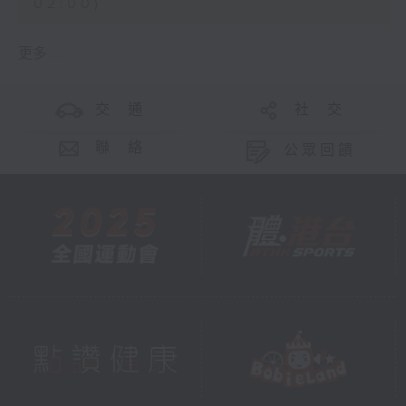
02:00)
更多 ...
交 通
社 交
聯 絡
公眾回饋