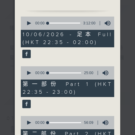
簡介
GIST
0
1.「審死官之告狀」
seconds
00:00
3:12:00
播 出 時 間 ：
of
由 梁醒波、關海山、楊麗
3
10/06/2026 - 足本 Full
紅 主唱
hours,
(HKT 22:35 - 02:00)
12
minutes,
星 期 一 至 五 ： 晚 上 十 時 三 十 五 分 至 凌 晨 二 時
0
seconds
2.「朱弁回朝之寒江傷別」
星期六、日及公眾假期：晚 上 十 時 二十 分 至 凌 晨
由 陳笑風、陳好逑 主唱
二 時
0
seconds
00:00
25:00
更多...
of
25
第一部份 Part 1 (HKT
3.「琵琶記之雪夜燕投懷」
minutes,
主 持 ：林瑋婷、龍玉聲、御玲瓏、丁家湘、藍煒婷、
22:35 - 23:00)
0
由 任劍輝、崔妙芝 主唱
seconds
最新
黃可柔、馬崇恩、蕭桐、陳婉紅、紅萍、林玉琴、陳
LATEST
箋
4.「一夢到巫山」
0
07/08/2026
由 陳玲玉、鍾麗蓉 主唱
seconds
00:00
56:09
為顧及平日需要上班的聽眾，《戲曲之夜》安排在每
of
節目內容
56
第二部份 Part 2 (HKT