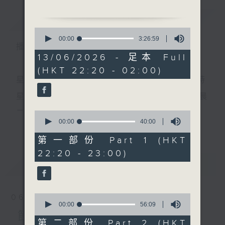
簡介
GIST
1. 「歸天」
0
由 尹飛燕、楚令欣 主唱
seconds
00:00
3:26:59
播 出 時 間 ：
of
3
13/06/2026 - 足本 Full
2. 「宋江怒殺閻婆惜 」
hours,
(HKT 22:20 - 02:00)
26
由 新馬師曾、鄭幗寶 主唱
minutes,
星 期 一 至 五 ： 晚 上 十 時 三 十 五 分 至 凌 晨 二 時
59
seconds
3. 「綠梅亭之戀」
星期六、日及公眾假期：晚 上 十 時 二十 分 至 凌 晨
由 龍貫天、甄秀儀 主唱
二 時
0
seconds
00:00
40:00
更多...
of
4. 「胡笳情淚別文姬」
40
第一部份 Part 1 (HKT
由 梁漢威、鍾麗蓉 主唱
minutes,
主 持 ：林瑋婷、龍玉聲、御玲瓏、丁家湘、藍煒婷、
22:20 - 23:00)
0
seconds
最新
黃可柔、馬崇恩、蕭桐、陳婉紅、紅萍、林玉琴、陳
LATEST
5. 「合兵破曹」
箋
由 李龍、新劍郎 主唱
0
06/08/2026
節目時間：0100-0200
seconds
00:00
56:09
為顧及平日需要上班的聽眾，《戲曲之夜》安排在每
of
節目內容
節目名稱：越劇欣賞
56
第二部份 Part 2 (HKT