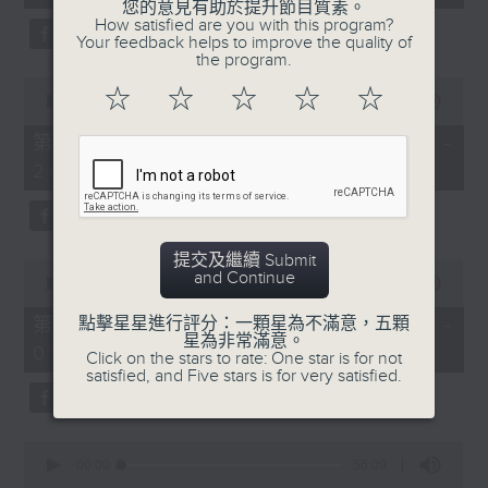
seconds
您的意見有助於提升節目質素。
3.「憐香惹恨」
How satisfied are you with this program?
Your feedback helps to improve the quality of
由 梁瑛 主唱
the program.
0
☆
☆
☆
☆
☆
seconds
00:00
56:20
of
56
第二部份 Part 2 (HKT 23:04 -
minutes,
4.「七步成詩」
24:00)
20
seconds
由 葉丹青、葉幼琪 主唱
提交及繼續 Submit
0
and Continue
seconds
00:00
55:09
of
5.「雪嶺風雲會之亂世親仇」
55
第三部份 Part 3 (HKT 00:05 -
點擊星星進行評分：一顆星為不滿意，五顆
minutes,
星為非常滿意。
由 李龍、尹飛燕 主唱
01:00)
9
Click on the stars to rate: One star is for not
seconds
satisfied, and Five stars is for very satisfied.
0
6.「不堪回首話當年」
seconds
00:00
56:09
of