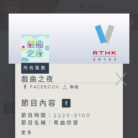
ENG
/
簡
×
全新 RTHK On The Go
取得
一手掌握 RTHK 電台、電視節目
所有集數
X
戲曲之夜
FACEBOOK
聯絡
戲曲之夜
電台直播
節目內容
FACEBOOK
聯絡
所有集數
節目時間：2220-0100
節目名稱：粵曲欣賞
節目主持：龍玉聲
您喜歡這個節目嗎?
更多...
播放曲目：