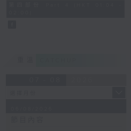
由 譚家寶 主唱
56
第四部份 Part 4 (HKT 01:04 -
minutes,
02:00)
9
seconds
節目時間：0100-0200
節目名稱：潮劇欣賞
節目主持：紅萍
重溫
CATCHUP
「珍珠塔(三)」
07 - 08
2026
由 陳蘭、雪娟、廣玉 主唱
06/08/2026
節目內容