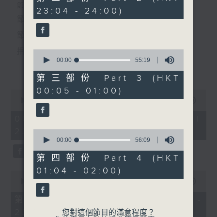
節目主持：陳箋
minutes,
個晚上播放粵曲，以地方語言介紹京劇、潮劇、越劇
節目時間：2235-0100
23:04 - 24:00)
9
seconds
節目名稱：粵曲欣賞
等；務求以同一語言介紹同一劇種，望能令廣大聽眾
「大觀園(下)」
節目主持：丁家湘
有更親切的感受。
由 茅威濤、何賽飛、何英 主
唱
播放曲目：
0
seconds
00:00
55:19
更多...
of
55
第三部份 Part 3 (HKT
minutes,
00:05 - 01:00)
19
0
seconds
1.「蛇頭苗」
seconds
00:00
3:11:59
of
由 紅線女、彭熾權 主唱
3
06/08/2026 - 足本 Full (HKT
hours,
22:35 - 02:00)
11
0
minutes,
seconds
00:00
56:09
59
of
seconds
56
第四部份 Part 4 (HKT
2.「情醉王大儒之供狀」
minutes,
01:04 - 02:00)
9
0
由 林家聲、林錦堂、藍天佑 主唱
seconds
seconds
00:00
25:10
of
25
第一部份 Part 1 (HKT 22:35 -
minutes,
23:00)
10
您對這個節目的滿意程度？