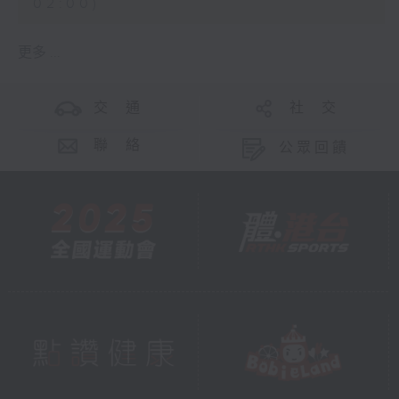
02:00)
更多 ...
交 通
社 交
聯 絡
公眾回饋