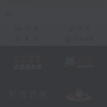
02:00)
更多 ...
交 通
社 交
聯 絡
公眾回饋