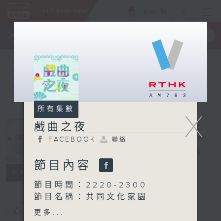
ENG
/
簡
×
全新 RTHK On The Go
取得
一手掌握 RTHK 電台、電視節目
所有集數
X
戲曲之夜
FACEBOOK
聯絡
戲曲之夜
電台直播
節目內容
FACEBOOK
聯絡
所有集數
節目時間：2220-2300
節目名稱：共同文化家園
您喜歡這個節目嗎?
更多...
節目時間：2300-0200