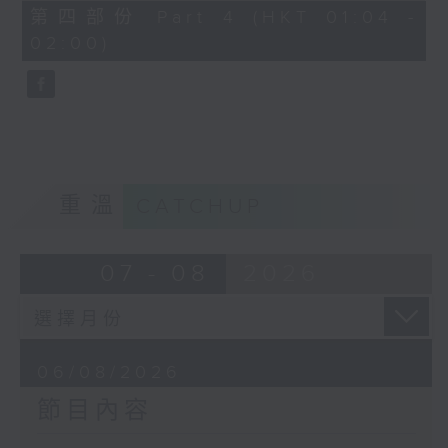
由 譚家寶 主唱
56
第四部份 Part 4 (HKT 01:04 -
minutes,
02:00)
9
seconds
節目時間：0100-0200
節目名稱：潮劇欣賞
節目主持：紅萍
重溫
CATCHUP
「珍珠塔(三)」
07 - 08
2026
由 陳蘭、雪娟、廣玉 主唱
06/08/2026
節目內容