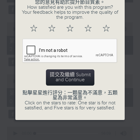
seconds
您的意見有助於提升節目質素。
由 陳玲玉 主唱
3.「憐香惹恨」
How satisfied are you with this program?
Your feedback helps to improve the quality of
由 梁瑛 主唱
the program.
0
☆
☆
☆
☆
☆
seconds
00:00
56:20
of
56
第二部份 Part 2 (HKT 23:04 -
minutes,
4.「七步成詩」
24:00)
20
seconds
由 葉丹青、葉幼琪 主唱
提交及繼續 Submit
0
and Continue
seconds
00:00
55:09
of
5.「雪嶺風雲會之亂世親仇」
55
第三部份 Part 3 (HKT 00:05 -
點擊星星進行評分：一顆星為不滿意，五顆
minutes,
星為非常滿意。
由 李龍、尹飛燕 主唱
01:00)
9
Click on the stars to rate: One star is for not
seconds
satisfied, and Five stars is for very satisfied.
0
6.「不堪回首話當年」
seconds
00:00
56:09
of