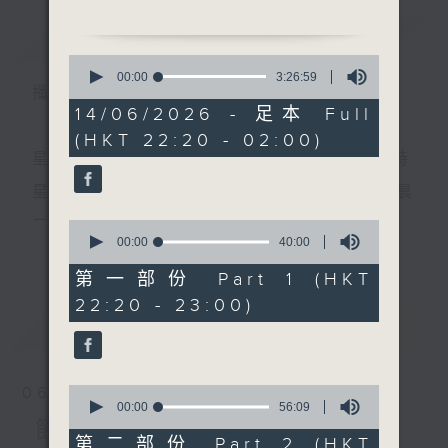
節目名稱：粵曲欣賞
簡介
GIST
節目主持：丁家湘
0
播放曲目：
seconds
00:00
3:26:59
播 出 時 間 ：
of
3
14/06/2026 - 足本 Full
hours,
(HKT 22:20 - 02:00)
26
1. 「芙奴傳」
minutes,
星 期 一 至 五 ： 晚 上 十 時 三 十 五 分 至 凌 晨 二 時
由 阮兆輝、陳咏儀 主唱
59
seconds
星期六、日及公眾假期：晚 上 十 時 二十 分 至 凌 晨
二 時
0
2. 「紅樓金井夢之怡紅院夢
seconds
00:00
40:00
更多...
of
會」
40
第一部份 Part 1 (HKT
由 何非凡、李寶瑩 主
minutes,
主 持 ：林瑋婷、龍玉聲、御玲瓏、丁家湘、藍煒婷、
22:20 - 23:00)
0
唱
seconds
最新
黃可柔、馬崇恩、蕭桐、陳婉紅、紅萍、林玉琴、陳
LATEST
箋
3. 「花木蘭」
0
06/08/2026
由 尹飛燕 主唱
seconds
00:00
56:09
為顧及平日需要上班的聽眾，《戲曲之夜》安排在每
of
節目內容
56
第二部份 Part 2 (HKT