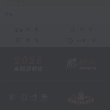
02:00)
更多 ...
交 通
社 交
聯 絡
公眾回饋