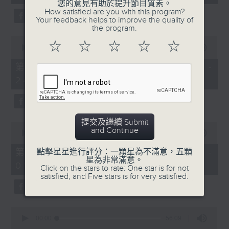
seconds
您的意見有助於提升節目質素。
3.「憐香惹恨」
How satisfied are you with this program?
Your feedback helps to improve the quality of
由 梁瑛 主唱
the program.
0
☆
☆
☆
☆
☆
seconds
00:00
56:20
of
56
第二部份 Part 2 (HKT 23:04 -
minutes,
4.「七步成詩」
24:00)
20
seconds
由 葉丹青、葉幼琪 主唱
提交及繼續 Submit
0
and Continue
seconds
00:00
55:09
of
5.「雪嶺風雲會之亂世親仇」
55
第三部份 Part 3 (HKT 00:05 -
點擊星星進行評分：一顆星為不滿意，五顆
minutes,
星為非常滿意。
由 李龍、尹飛燕 主唱
01:00)
9
Click on the stars to rate: One star is for not
seconds
satisfied, and Five stars is for very satisfied.
0
6.「不堪回首話當年」
seconds
00:00
56:09
of