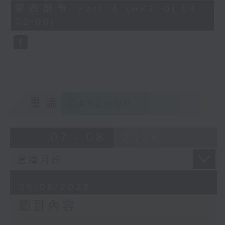
由 譚家寶 主唱
56
第四部份 Part 4 (HKT 01:04 -
minutes,
02:00)
9
seconds
節目時間：0100-0200
節目名稱：潮劇欣賞
節目主持：紅萍
重溫
CATCHUP
「珍珠塔(三)」
07 - 08
2026
由 陳蘭、雪娟、廣玉 主唱
06/08/2026
節目內容