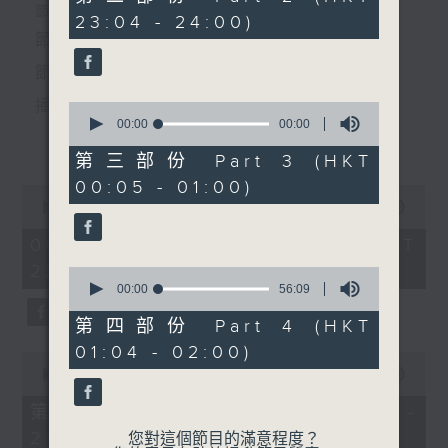
5.「萬世留芳張玉喬」
seconds
個晚上播放粵曲，以地方語言介紹京劇、潮劇、越劇
節目時間：2235-0100
23:04 - 24:00)
由 天涯、關婉芬 主唱
節目名稱：粵曲欣賞
等；務求以同一語言介紹同一劇種，望能令廣大聽眾
節目主持：丁家湘
有更親切的感受。
6.「寶玉哭靈」
播放曲目：
0
seconds
00:00
00:00
由 朱秀英 主唱
更多...
of
0
第三部份 Part 3 (HKT
seconds
00:05 - 01:00)
0
節目時間：0100-0200
1.「蛇頭苗」
seconds
00:00
3:11:59
節目名稱：潮劇欣賞
of
由 紅線女、彭熾權 主唱
3
06/08/2026 - 足本 Full (HKT
節目主持：紅萍
hours,
22:35 - 02:00)
11
0
minutes,
seconds
00:00
56:09
59
of
「龍井渡頭(四)」
seconds
56
第四部份 Part 4 (HKT
2.「情醉王大儒之供狀」
minutes,
由 林靜香、吳麗華、林若
01:04 - 02:00)
9
0
英、陳仰標 主唱
由 林家聲、林錦堂、藍天佑 主唱
seconds
seconds
00:00
25:10
of
25
第一部份 Part 1 (HKT 22:35 -
minutes,
23:00)
10
您對這個節目的滿意程度？