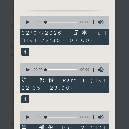
簡介
GIST
0
1.「新夜弔芙蓉」
seconds
00:00
00:00
播 出 時 間 ：
of
由 新馬師曾、陳好逑 主唱
0
02/07/2026 - 足本 Full
seconds
(HKT 22:35 - 02:00)
星 期 一 至 五 ： 晚 上 十 時 三 十 五 分 至 凌 晨 二 時
2.「清宮恨」
由 羽佳、吳君麗 主唱
星期六、日及公眾假期：晚 上 十 時 二十 分 至 凌 晨
二 時
0
seconds
00:00
00:00
更多...
of
3.「山伯訪友」
0
第一部份 Part 1 (HKT
由 梁天雁、嚴佩貞 主唱
seconds
主 持 ：林瑋婷、龍玉聲、御玲瓏、丁家湘、藍煒婷、
22:35 - 23:00)
最新
黃可柔、馬崇恩、蕭桐、陳婉紅、紅萍、林玉琴、陳
LATEST
箋
4.「忠義撼山河」
由 靚次伯、羅麗娟 主唱
0
06/08/2026
seconds
00:00
00:00
為顧及平日需要上班的聽眾，《戲曲之夜》安排在每
of
節目內容
0
第二部份 Part 2 (HKT