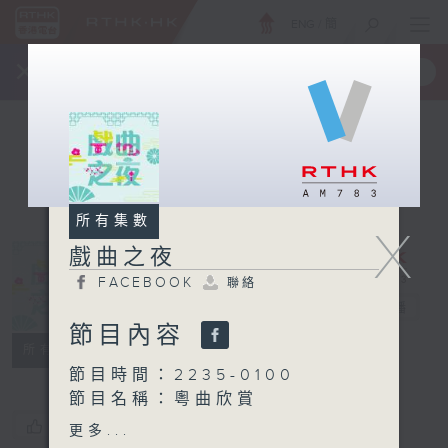
ENG
/
簡
×
全新 RTHK On The Go
取得
一手掌握 RTHK 電台、電視節目
所有集數
X
戲曲之夜
FACEBOOK
聯絡
戲曲之夜
電台直播
節目內容
FACEBOOK
聯絡
所有集數
節目時間：2235-0100
節目名稱：粵曲欣賞
節目主持：丁家湘
您喜歡這個節目嗎?
更多...
播放曲目：