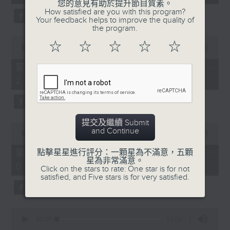
seconds
您的意見有助於提升節目質素。
3. 「還我漢江山」
How satisfied are you with this program?
Your feedback helps to improve the quality of
由 劉善初、白鳳瑛 主唱
the program.
0
☆
☆
☆
☆
☆
seconds
00:00
56:20
of
56
第二部份 Part 2 (HKT 23:04 -
minutes,
4. 「還我山河還我妻之劫後重逢」
24:00)
20
seconds
由 李龍、尹飛燕 主唱
提交及繼續 Submit
0
and Continue
seconds
00:00
55:19
of
5. 「光緒皇血井喚珍妃」
55
第三部份 Part 3 (HKT 00:05 -
點擊星星進行評分：一顆星為不滿意，五顆
minutes,
星為非常滿意。
由 文千歲 主唱
01:00)
19
Click on the stars to rate: One star is for not
seconds
satisfied, and Five stars is for very satisfied.
0
節目時間：0100-0200
seconds
00:00
56:09
of