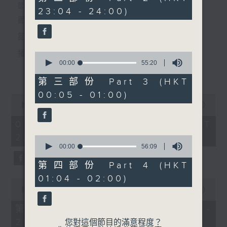
4. 「平陽公主之招親結鳳
minutes,
個晚上播放粵曲，以地方語言介紹京劇、潮劇、越劇
節目時間：2235-0100
23:04 - 24:00)
9
鸞」
seconds
節目名稱：粵曲欣賞
等；務求以同一語言介紹同一劇種，望能令廣大聽眾
由 麥炳榮、鳳凰女 主唱
節目主持：林瑋婷
有更親切的感受。
播放曲目：
0
seconds
00:00
55:20
5. 「新潮光緒皇夜會珍妃」
更多...
of
由 尹光、吳美英 主唱
55
第三部份 Part 3 (HKT
minutes,
00:05 - 01:00)
20
0
seconds
1. 「俏駙馬偷看公主」
seconds
00:00
3:12:00
6. 「偷會梅妃」
of
由 彭熾權、盧筱萍 主唱
3
07/08/2026 - 足本 Full (HKT
由 張月兒、胡美倫 主唱
hours,
22:35 - 02:00)
12
0
minutes,
seconds
00:00
56:09
0
of
6. 「伍員夜出昭關」
seconds
56
第四部份 Part 4 (HKT
2. 「天子鬧蟾宮」
minutes,
由 林錦堂 主唱
01:04 - 02:00)
9
0
由 梁漢威、張琴思 主唱
seconds
seconds
00:00
25:10
of
25
第一部份 Part 1 (HKT 22:35 -
minutes,
23:00)
10
您對這個節目的滿意程度？