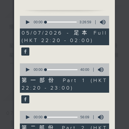
節目名稱：粵曲欣賞
簡介
GIST
節目主持：丁家湘
0
播放曲目：
seconds
00:00
3:26:59
播 出 時 間 ：
of
3
05/07/2026 - 足本 Full
hours,
(HKT 22:20 - 02:00)
26
1. 「西河會妻」
minutes,
星 期 一 至 五 ： 晚 上 十 時 三 十 五 分 至 凌 晨 二 時
由 李龍、尹飛燕 主唱
59
seconds
星期六、日及公眾假期：晚 上 十 時 二十 分 至 凌 晨
二 時
0
2. 「西廂記」
seconds
00:00
40:00
更多...
of
由 梁瑛 主唱
40
第一部份 Part 1 (HKT
minutes,
主 持 ：林瑋婷、龍玉聲、御玲瓏、丁家湘、藍煒婷、
22:20 - 23:00)
0
seconds
最新
黃可柔、馬崇恩、蕭桐、陳婉紅、紅萍、林玉琴、陳
LATEST
3. 「秦香蓮」
箋
由 黎文所、李寶瑩、鍾麗
蓉 主唱
0
07/08/2026
seconds
00:00
56:09
為顧及平日需要上班的聽眾，《戲曲之夜》安排在每
of
節目內容
56
第二部份 Part 2 (HKT