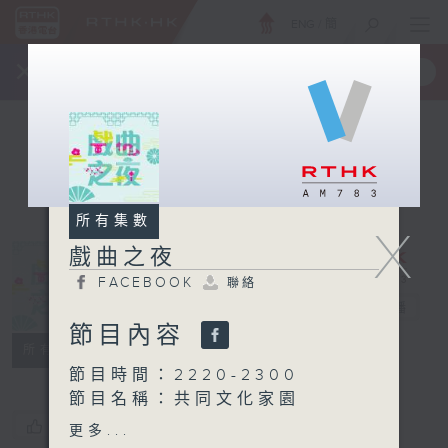
ENG
/
簡
×
全新 RTHK On The Go
取得
一手掌握 RTHK 電台、電視節目
所有集數
X
戲曲之夜
FACEBOOK
聯絡
戲曲之夜
電台直播
節目內容
FACEBOOK
聯絡
所有集數
節目時間：2220-2300
節目名稱：共同文化家園
您喜歡這個節目嗎?
更多...
節目時間：2300-0200