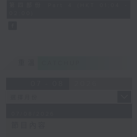
節目名稱：越劇欣賞
56
第四部份 Part 4 (HKT 01:04 -
minutes,
節目主持：陳箋
02:00)
9
seconds
「花為媒(一)」
由 周雅琴、楊文蔚、朱祝芬、傅頌英
主唱
重溫
CATCHUP
07 - 08
2026
07/08/2026
節目內容