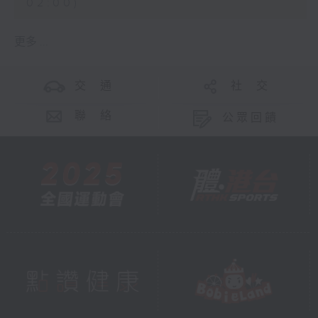
02:00)
更多 ...
交 通
社 交
聯 絡
公眾回饋