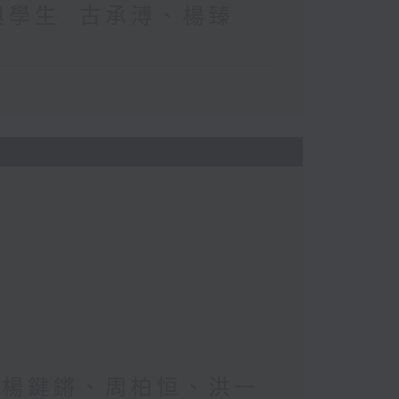
與學生: 古承溥、楊臻
生: 楊鍵鏘、周柏恒、洪一