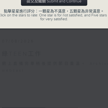
「綠TEEN工作 毋需經驗」— 這不是招聘
提交及繼續 Submit and Continue
廣播經驗，都可以一齊來「開咪」，關注環境
點擊星星進行評分：一顆星為不滿意，五顆星為非常滿意。
lick on the stars to rate: One star is for not satisfied, and Five stars 
for very satisfied.
#香港電台文教組
07/08/2026
綠TEEN工作
網上直播完畢稍後提供節目重溫。 Archive will 
webcast