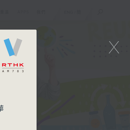
重溫
APPS
我們
ENG
/
簡
X
思
華