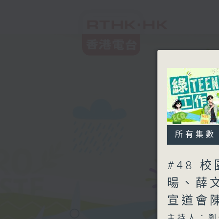
所有集數
#48 
暘、薛
宣道會
主持人：劉