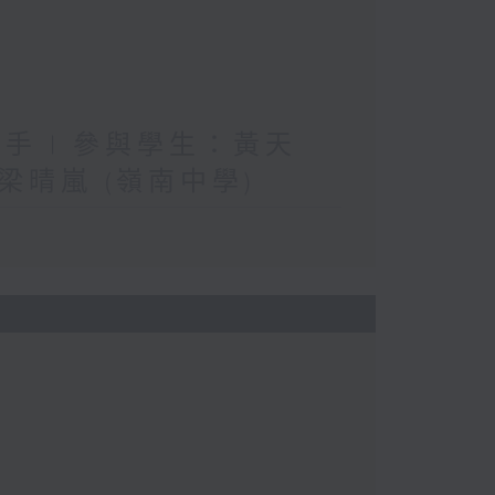
手 | 參與學生：黃天
晴嵐 (嶺南中學)