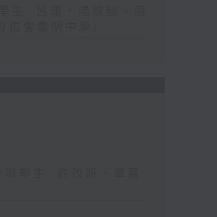
與學生: 呂珊、湯欣翹、唐
母佑會蕭明中學)
 參與學生: 許孜妍、單嘉