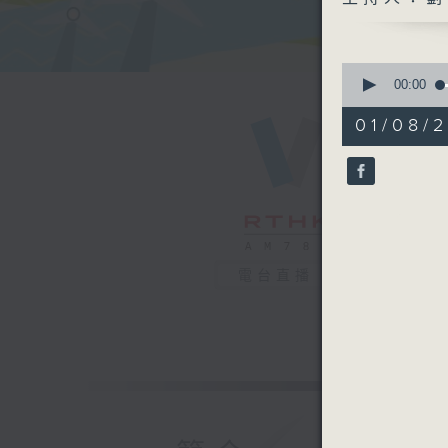
0
seconds
00:00
of
56
01/08/2
minutes,
0
seconds
90%
電台直播