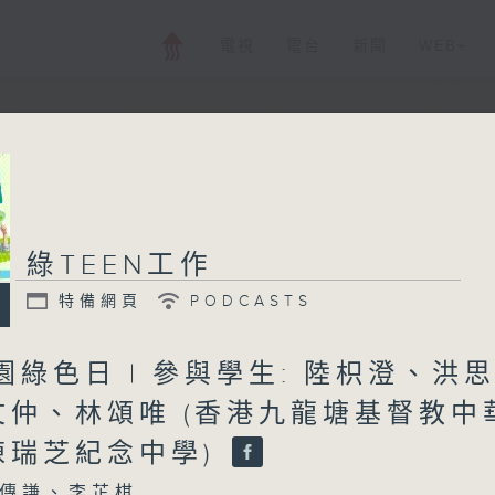
電視
電台
新聞
WEB+
綠TEEN工作
特備網頁
PODCASTS
校園綠色日 | 參與學生: 陸枳澄、洪
文仲、林頌唯 (香港九龍塘基督教中
陳瑞芝紀念中學)
傳謙、李芷棋