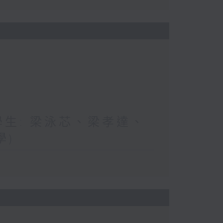
與學生: 梁泳芯、梁孝達、
學)