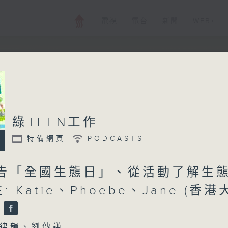
電視
電台
新聞
WEB+
綠TEEN工作
特備網頁
PODCASTS
預告「全國生態日」、從活動了解生態
 Katie、Phoebe、Jane (香港
)
律韻、劉傳謙