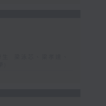
與學生: 梁泳芯、梁孝達、
學)