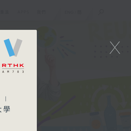
重溫
APPS
我們
ENG
/
簡
X
 |
大學