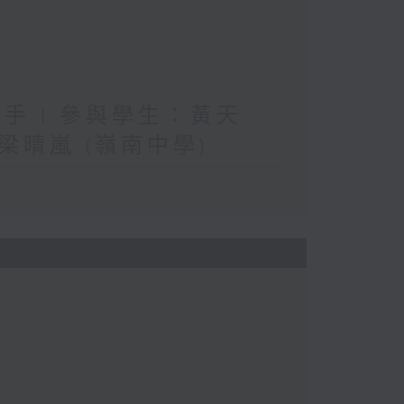
手 | 參與學生：黃天
晴嵐 (嶺南中學)