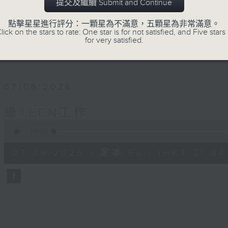
「綠TEEN工作 毋需經驗」— 這不是招聘
提交及繼續 Submit and Continue
廣播經驗，都可以一齊來「開咪」，關注環境
點擊星星進行評分：一顆星為不滿意，五顆星為非常滿意。
lick on the stars to rate: One star is for not satisfied, and Five stars 
for very satisfied.
#香港電台文教組
07/08/2026
綠TEEN工作
0
seconds
00:00
of
56
07/08/2026 - 足本 Full (HKT 21:04
minutes,
0
seconds
Volume
90%