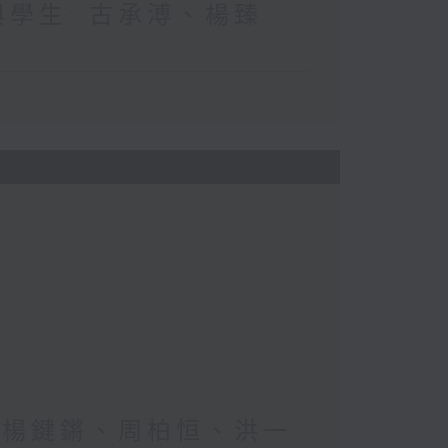
與學生: 古承溥、楊臻
生: 楊鍵鏘、周柏恒、洪一