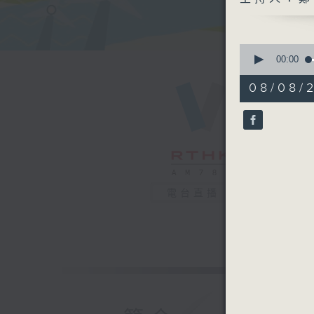
0
seconds
00:00
of
55
08/08/
minutes,
59
seconds
90%
電台直播