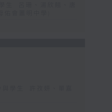
與學生: 呂珊、湯欣翹、唐
母佑會蕭明中學)
 參與學生: 許孜妍、單嘉