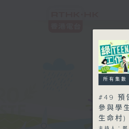
所有集數
#49 
參與學生:
生命村
主持人：鄭