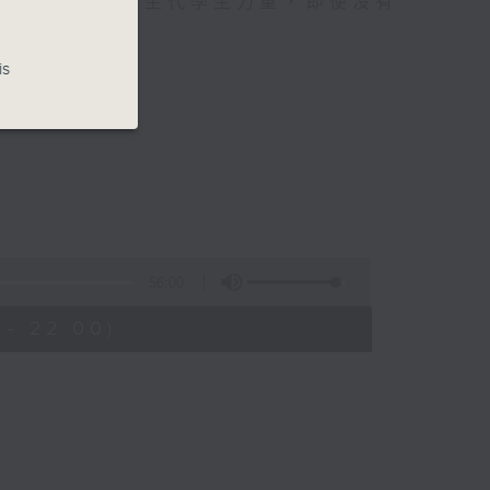
廣告，而是集合新生代學生力量，即使沒有
議題。
is
56:00
 - 22:00)