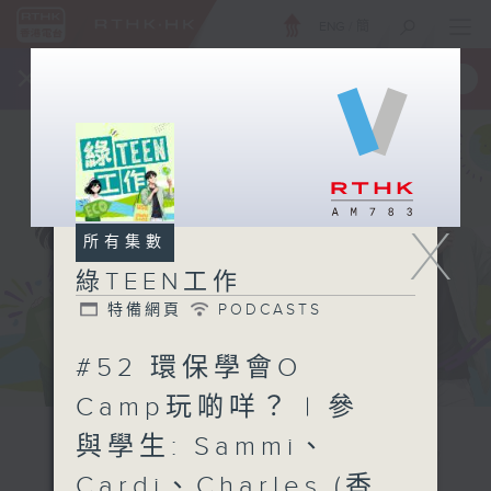
ENG
/
簡
×
全新 RTHK On The Go
取得
一手掌握 RTHK 電台、電視節目
X
所有集數
綠TEEN工作
特備網頁
PODCASTS
#52 環保學會O
Camp玩啲咩？ | 參
與學生: Sammi、
Cardi、Charles (香