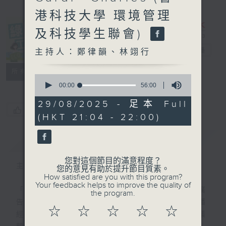
港科技大學 環境管理
及科技學生聯會)
綠TEEN工作
電台直播
主持人：鄭律韻、林翊行
特備網頁
PODCASTS
所有集數
0
seconds
00:00
56:00
of
56
29/08/2025 - 足本 Full
minutes,
您喜歡這個節目嗎?
(HKT 21:04 - 22:00)
0
seconds
簡介
GIST
您對這個節目的滿意程度？
主持人：鄭律韻、林翊行
您的意見有助於提升節目質素。
How satisfied are you with this program?
Your feedback helps to improve the quality of
「綠TEEN工作 毋需經驗」— 這不是招聘廣
the program.
告，而是集合新生代學生力量，即使沒有廣播
☆
☆
☆
☆
☆
經驗，都可以一齊來「開咪」，關注環境議