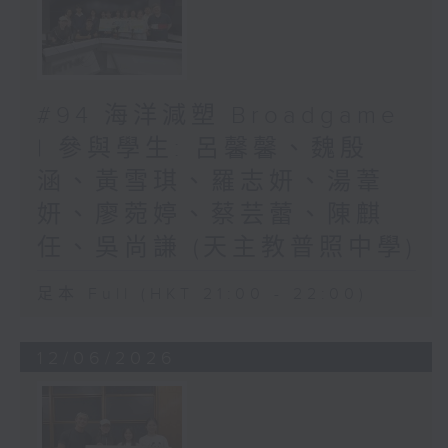
#94 海洋減塑 Broadgame
| 參與學生: 呂馨馨、魏殷
涵、黃雪琪、羅志妍、湯葦
妍、廖菀婷、蔡芸蕾、陳麒
任、吳尚謙 (天主教普照中學)
足本 Full (HKT 21:00 - 22:00)
12/06/2026