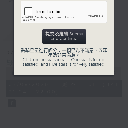
題。
更多...
#香港電台文教組
最新
LATEST
提交及繼續 Submit
and Continue
點擊星星進行評分：一顆星為不滿意，五顆
07/08/2026
星為非常滿意。
Click on the stars to rate: One star is for not
綠TEEN工作
satisfied, and Five stars is for very satisfied.
0
seconds
00:00
56:00
of
56
07/08/2026 - 足本 Full (HKT
minutes,
21:04 - 22:00)
0
seconds