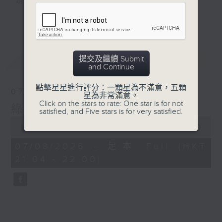
題。
更多...
#香港電台文教組
最新
LATEST
提交及繼續 Submit
and Continue
點擊星星進行評分：一顆星為不滿意，五顆
07/08/2026
星為非常滿意。
Click on the stars to rate: One star is for not
綠TEEN工作
satisfied, and Five stars is for very satisfied.
0
seconds
00:00
56:00
of
56
07/08/2026 - 足本 Full (HKT
minutes,
21:04 - 22:00)
0
seconds