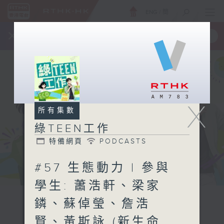
ENG
/
簡
×
全新 RTHK On The Go
取得
一手掌握 RTHK 電台、電視節目
X
所有集數
綠TEEN工作
特備網頁
PODCASTS
#57 生態動力 | 參與
學生: 蕭浩軒、梁家
鏻、蘇倬瑩、詹浩
賢、黃斯詠 (新生命