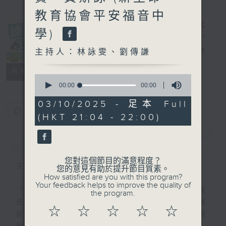
教育協會平安福音中
學)
綠TEEN工作
電台直播
主持人：林詠雯、劉傳謙
特備網頁
PODCASTS
所有集數
0
seconds
00:00
00:00
of
0
03/10/2025 - 足本 Full
seconds
您喜歡這個節目嗎?
(HKT 21:04 - 22:00)
簡介
GIST
您對這個節目的滿意程度？
主持人：林詠雯、劉傳謙
您的意見有助於提升節目質素。
How satisfied are you with this program?
Your feedback helps to improve the quality of
「綠TEEN工作 毋需經驗」— 這不是招聘廣
the program.
告，而是集合新生代學生力量，即使沒有廣播
☆
☆
☆
☆
☆
經驗，都可以一齊來「開咪」，關注環境議