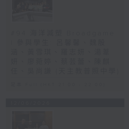
#94 海洋減塑 Broadgame
| 參與學生: 呂馨馨、魏殷
涵、黃雪琪、羅志妍、湯葦
妍、廖菀婷、蔡芸蕾、陳麒
任、吳尚謙 (天主教普照中學)
足本 Full (HKT 21:00 - 22:00)
12/06/2026