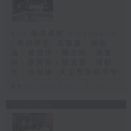
#94 海洋減塑 Broadgame
| 參與學生: 呂馨馨、魏殷
涵、黃雪琪、羅志妍、湯葦
妍、廖菀婷、蔡芸蕾、陳麒
任、吳尚謙 (天主教普照中學)
足本 Full (HKT 21:00 - 22:00)
12/06/2026