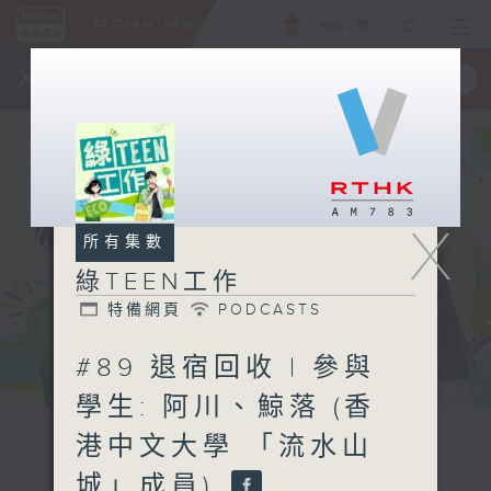
ENG
/
簡
×
全新 RTHK On The Go
取得
一手掌握 RTHK 電台、電視節目
X
所有集數
綠TEEN工作
特備網頁
PODCASTS
#89 退宿回收 | 參與
學生: 阿川、鯨落 (香
港中文大學 「流水山
城」成員)