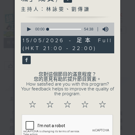
主持人：林詠雯、劉傳謙
0
seconds
00:00
54:38
綠TEEN工作
電台直播
of
54
15/05/2026 - 足本 Full
特備網頁
PODCASTS
所有集數
minutes,
(HKT 21:00 - 22:00)
38
seconds
您喜歡這個節目嗎?
您對這個節目的滿意程度？
您的意見有助於提升節目質素。
簡介
GIST
How satisfied are you with this program?
Your feedback helps to improve the quality of
the program.
主持人：林詠雯、劉傳謙
☆
☆
☆
☆
☆
「綠TEEN工作 毋需經驗」— 這不是招聘廣
告，而是集合新生代學生力量，即使沒有廣播
經驗，都可以一齊來「開咪」，關注環境議