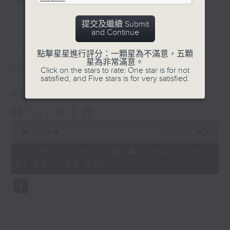
題。
更多...
提交及繼續 Submit
#香港電台文教組
and Continue
點擊星星進行評分：一顆星為不滿意，五顆
最新
LATEST
星為非常滿意。
Click on the stars to rate: One star is for not
satisfied, and Five stars is for very satisfied.
07/08/2026
綠TEEN工作
0
seconds
00:00
56:00
of
56
07/08/2026 - 足本 Full (HKT
minutes,
21:04 - 22:00)
0
seconds