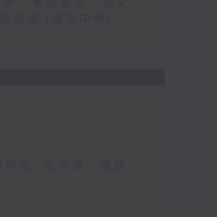
手 | 參與學生：黃天
晴嵐 (嶺南中學)
與學生: 古承溥、楊臻