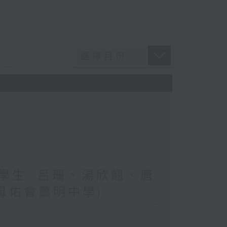
與學生: 呂珊、湯欣翹、唐
母佑會蕭明中學)