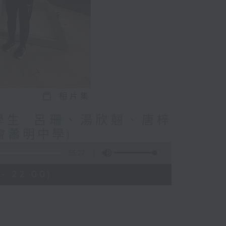
相片集
與學生: 呂珊、湯欣翹、唐梓
會蕭明中學)
55:27
- 22:00)