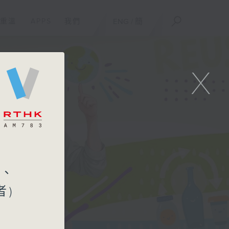
重溫
APPS
我們
ENG
/
簡
X
洋、
者)