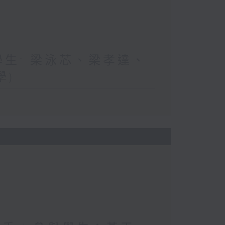
與學生: 梁泳芯、梁孝達、
學)