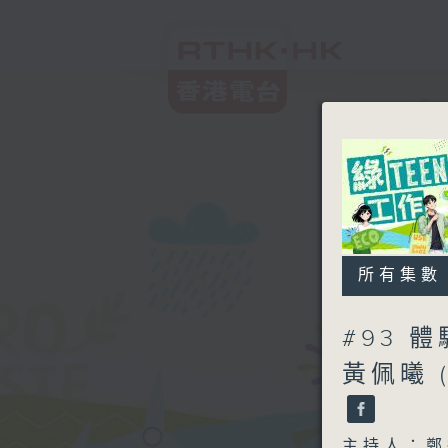
所有集數
#93 
黃佩曦 
主持人：鄭