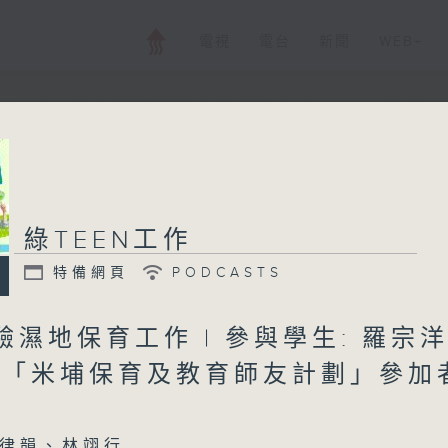
電視
電台
新聞
WEB+
綠TEEN工作
特備網頁
PODCASTS
體驗濕地保育工作 | 參與學生: 羅宗
(「米埔保育及教育師友計劃」參加
律韻、林翊行