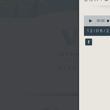
0
seconds
00:00
of
54
12/06/2
minutes,
24
seconds
90%
電台直播