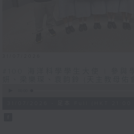
31/07/2026
#100 海洋科學學生大使 | 參
妍、梁樂琛、袁韵鈴 (天主教母佑
0
seconds
00:00
of
55
31/07/2026 - 足本 Full (HKT 21:00 
minutes,
27
seconds
Volume
90%