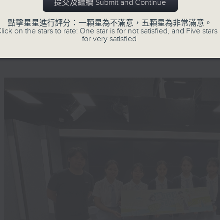
「綠TEEN工作 毋需經驗」— 這不是招聘
提交及繼續 Submit and Continue
廣播經驗，都可以一齊來「開咪」，關注環境
點擊星星進行評分：一顆星為不滿意，五顆星為非常滿意。
lick on the stars to rate: One star is for not satisfied, and Five stars 
for very satisfied.
#香港電台文教組