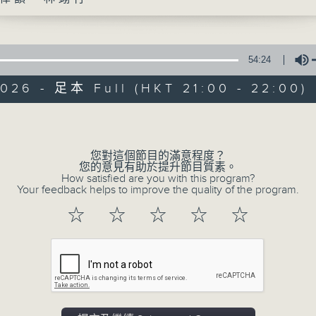
54:24
026 - 足本 Full (HKT 21:00 - 22:00)
Volume
綠TEEN工作
您對這個節目的滿意程度？
您的意見有助於提升節目質素。
特備網頁
PODCASTS
所有集數
How satisfied are you with this program?
Your feedback helps to improve the quality of the program.
☆
☆
☆
☆
☆
您喜歡這個節目嗎?
主持人：鄭律韻、林翊行