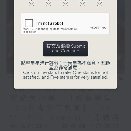
☆
☆
☆
☆
☆
提交及繼續 Submit
and Continue
點擊星星進行評分：一顆星為不滿意，五顆
星為非常滿意。
Click on the stars to rate: One star is for not
satisfied, and Five stars is for very satisfied.
02/08/2026
相片集
【校長早晨】：荃灣公立何傳
耀紀念小學 /【成長學堂 -
ESG與青少年教育】︰#4 E
for Environment /【講得
出做得到】︰音樂劇《可不可