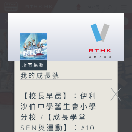
ENG
/
簡
×
全新 RTHK On The Go
取得
一手掌握 RTHK 電台、電視節目
所有集數
我的成長號
X
【校長早晨】：伊利
沙伯中學舊生會小學
分校 /【成長學堂 -
SEN與運動】︰#10