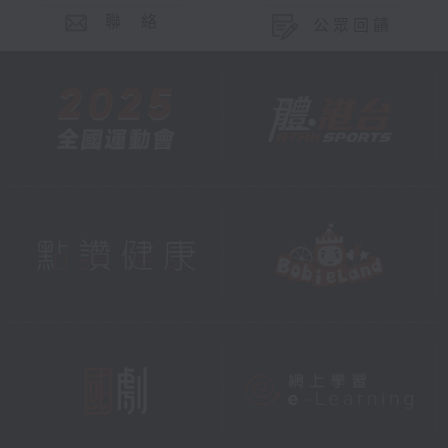
聯 絡
公眾回饋