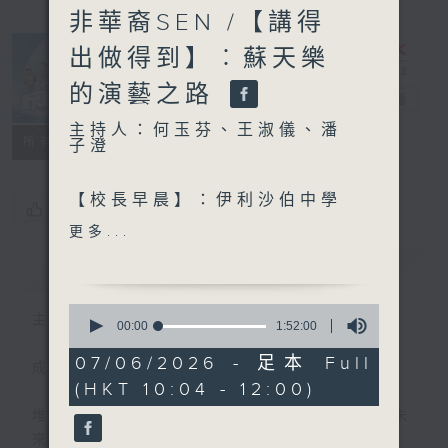
非華裔SEN /【講得
出做得到】︰蘇天樂
的演藝之路
我的成長號
電台直播
主持人：何玉芬、王淑儀、潘
所有集數
子澄
【校長早晨】：伊利沙伯中學
您喜歡這個節目嗎?
舊生會小學分校
更多...
胡國威校長、柯曉霖 (小四)、
簡介
GIST
鄭旻灝 (小三)、黃鎧渝 (小
三)、梁子俊 (小三)
0
主持人：何玉芬、王淑儀、潘子澄
seconds
00:00
1:52:00
of
【成長有問題】︰點解中文要
1
07/06/2026 - 足本 Full
讀文言文？
成長路上，有誰沒有遇到過怪魔——
hour,
(HKT 10:04 - 12:00)
52
minutes,
【成長學堂 - SEN與運動】
堆積如山的功課？難以捉摸的人際關係？對未
0
seconds
︰ #10 非華裔SEN
來的迷茫？