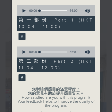
季度客席主持：郭汝鏗 (香港
更多...
0
特殊需要體育學院創辦人)
成長，就像打機升級，也是認識自己的旅程！
seconds
00:00
56:00
of
嘉賓︰ ASLAM Hamza
56
第一部份 Part 1 (HKT
Saghir 薩文杰 (非華裔運動
香港電台文教節目
minutes,
10:04 - 11:00)
最新
LATEST
0
教練)
seconds
《我的成長號》
【講得出做得到】︰蘇天樂的
演藝之路
逢星期日早上10:00-12:00
0
嘉賓︰蘇天樂 (演員)
seconds
和你Level Up！！
00:00
56:09
of
56
第二部份 Part 2 (HKT
minutes,
11:04 - 12:00)
9
seconds
您對這個節目的滿意程度？
您的意見有助於提升節目質素。
How satisfied are you with this program?
Your feedback helps to improve the quality of
the program.