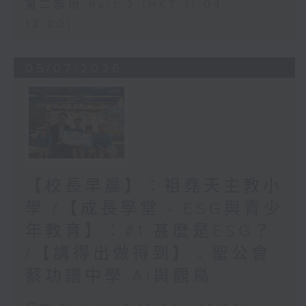
第二部份 Part 2 (HKT 11:04 -
12:00)
05/07/2026
【校長早晨】：祖堯天主教小
學 /【成長學堂 - ESG與青少
年教育】︰#1 甚麼是ESG？
/【講得出做得到】︰聖公會
蔡功譜中學 AI與觀鳥