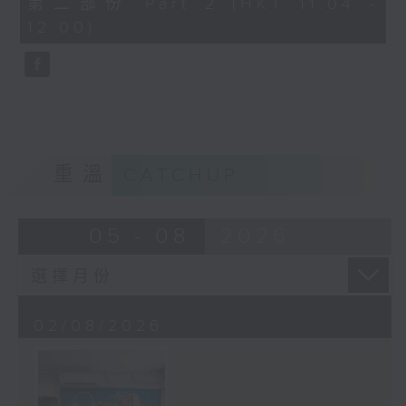
第二部份 Part 2 (HKT 11:04 -
minutes,
12:00)
9
seconds
重溫
CATCHUP
05 - 08
2026
02/08/2026