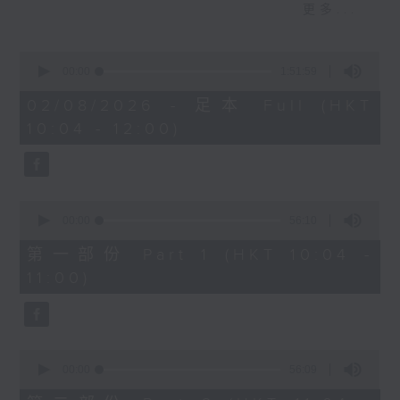
更多...
以說》演員
【校長早晨】：荃灣公立何傳耀紀念小學
0
朱慧敏校長、盧摰海 (小五)、陳施妤（小
seconds
00:00
1:51:59
of
五）、渝俊熙 (小一)、丘卓琳 (小二)
1
02/08/2026 - 足本 Full (HKT
hour,
10:04 - 12:00)
51
【成長有問題】︰點解有啲人無啦啦唔鍾意
minutes,
我？
59
seconds
【成長學堂 - ESG與青少年教育】︰#4 E
0
for Environment
seconds
00:00
56:10
of
季度客席主持：程詩灝 (生態教育及資源中心
56
第一部份 Part 1 (HKT 10:04 -
總監)
minutes,
11:00)
10
seconds
【講得出做得到】︰音樂劇《可不可以說》
演員
嘉賓： 陳瑞琳、陳柏朗
0
seconds
00:00
56:09
of
56